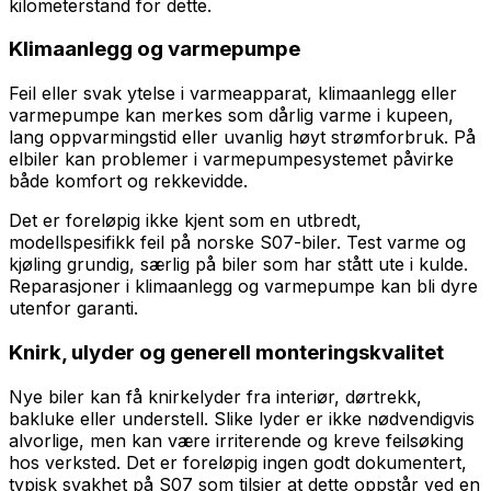
kilometerstand for dette.
Klimaanlegg og varmepumpe
Feil eller svak ytelse i varmeapparat, klimaanlegg eller
varmepumpe kan merkes som dårlig varme i kupeen,
lang oppvarmingstid eller uvanlig høyt strømforbruk. På
elbiler kan problemer i varmepumpesystemet påvirke
både komfort og rekkevidde.
Det er foreløpig ikke kjent som en utbredt,
modellspesifikk feil på norske S07-biler. Test varme og
kjøling grundig, særlig på biler som har stått ute i kulde.
Reparasjoner i klimaanlegg og varmepumpe kan bli dyre
utenfor garanti.
Knirk, ulyder og generell monteringskvalitet
Nye biler kan få knirkelyder fra interiør, dørtrekk,
bakluke eller understell. Slike lyder er ikke nødvendigvis
alvorlige, men kan være irriterende og kreve feilsøking
hos verksted. Det er foreløpig ingen godt dokumentert,
typisk svakhet på S07 som tilsier at dette oppstår ved en