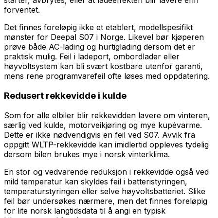
starter, avbrytes, eller at ladeeffekten blir lavere enn
forventet.
Det finnes foreløpig ikke et etablert, modellspesifikt
mønster for Deepal S07 i Norge. Likevel bør kjøperen
prøve både AC-lading og hurtiglading dersom det er
praktisk mulig. Feil i ladeport, ombordlader eller
høyvoltsystem kan bli svært kostbare utenfor garanti,
mens rene programvarefeil ofte løses med oppdatering.
Redusert rekkevidde i kulde
Som for alle elbiler blir rekkevidden lavere om vinteren,
særlig ved kulde, motorveikjøring og mye kupévarme.
Dette er ikke nødvendigvis en feil ved S07. Avvik fra
oppgitt WLTP-rekkevidde kan imidlertid oppleves tydelig
dersom bilen brukes mye i norsk vinterklima.
En stor og vedvarende reduksjon i rekkevidde også ved
mild temperatur kan skyldes feil i batteristyringen,
temperaturstyringen eller selve høyvoltsbatteriet. Slike
feil bør undersøkes nærmere, men det finnes foreløpig
for lite norsk langtidsdata til å angi en typisk