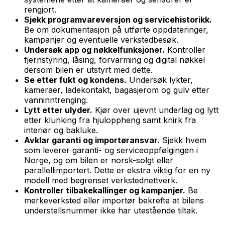
rengjort.
Sjekk programvareversjon og servicehistorikk.
Be om dokumentasjon på utførte oppdateringer,
kampanjer og eventuelle verkstedbesøk.
Undersøk app og nøkkelfunksjoner.
Kontroller
fjernstyring, låsing, forvarming og digital nøkkel
dersom bilen er utstyrt med dette.
Se etter fukt og kondens.
Undersøk lykter,
kameraer, ladekontakt, bagasjerom og gulv etter
vanninntrenging.
Lytt etter ulyder.
Kjør over ujevnt underlag og lytt
etter klunking fra hjuloppheng samt knirk fra
interiør og bakluke.
Avklar garanti og importøransvar.
Sjekk hvem
som leverer garanti- og serviceoppfølgingen i
Norge, og om bilen er norsk-solgt eller
parallellimportert. Dette er ekstra viktig for en ny
modell med begrenset verkstednettverk.
Kontroller tilbakekallinger og kampanjer.
Be
merkeverksted eller importør bekrefte at bilens
understellsnummer ikke har utestående tiltak.