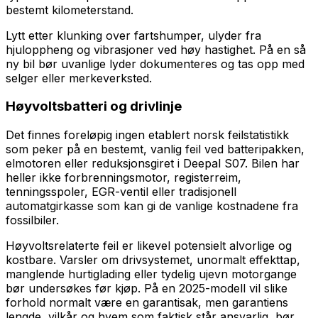
bestemt kilometerstand.
Lytt etter klunking over fartshumper, ulyder fra
hjuloppheng og vibrasjoner ved høy hastighet. På en så
ny bil bør uvanlige lyder dokumenteres og tas opp med
selger eller merkeverksted.
Høyvoltsbatteri og drivlinje
Det finnes foreløpig ingen etablert norsk feilstatistikk
som peker på en bestemt, vanlig feil ved batteripakken,
elmotoren eller reduksjonsgiret i Deepal S07. Bilen har
heller ikke forbrenningsmotor, registerreim,
tenningsspoler, EGR-ventil eller tradisjonell
automatgirkasse som kan gi de vanlige kostnadene fra
fossilbiler.
Høyvoltsrelaterte feil er likevel potensielt alvorlige og
kostbare. Varsler om drivsystemet, unormalt effekttap,
manglende hurtiglading eller tydelig ujevn motorgange
bør undersøkes før kjøp. På en 2025-modell vil slike
forhold normalt være en garantisak, men garantiens
lengde, vilkår og hvem som faktisk står ansvarlig, bør