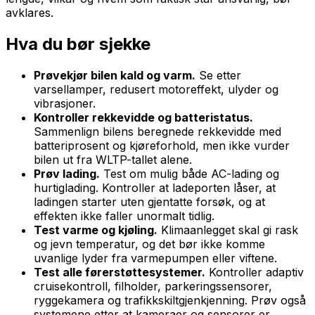
avklares.
Hva du bør sjekke
Prøvekjør bilen kald og varm.
Se etter
varsellamper, redusert motoreffekt, ulyder og
vibrasjoner.
Kontroller rekkevidde og batteristatus.
Sammenlign bilens beregnede rekkevidde med
batteriprosent og kjøreforhold, men ikke vurder
bilen ut fra WLTP-tallet alene.
Prøv lading.
Test om mulig både AC-lading og
hurtiglading. Kontroller at ladeporten låser, at
ladingen starter uten gjentatte forsøk, og at
effekten ikke faller unormalt tidlig.
Test varme og kjøling.
Klimaanlegget skal gi rask
og jevn temperatur, og det bør ikke komme
uvanlige lyder fra varmepumpen eller viftene.
Test alle førerstøttesystemer.
Kontroller adaptiv
cruisekontroll, filholder, parkeringssensorer,
ryggekamera og trafikkskiltgjenkjenning. Prøv også
systemene etter at kameraer og sensorer er