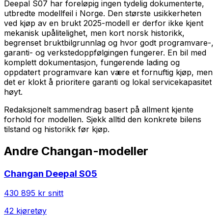
Deepal S07 har foreløpig ingen tydelig dokumenterte,
utbredte modellfeil i Norge. Den største usikkerheten
ved kjøp av en brukt 2025-modell er derfor ikke kjent
mekanisk upålitelighet, men kort norsk historikk,
begrenset bruktbilgrunnlag og hvor godt programvare-,
garanti- og verkstedoppfølgingen fungerer. En bil med
komplett dokumentasjon, fungerende lading og
oppdatert programvare kan være et fornuftig kjøp, men
det er klokt å prioritere garanti og lokal servicekapasitet
høyt.
Redaksjonelt sammendrag basert på allment kjente
forhold for modellen. Sjekk alltid den konkrete bilens
tilstand og historikk før kjøp.
Andre
Changan
-modeller
Changan
Deepal S05
430 895 kr
snitt
42
kjøretøy