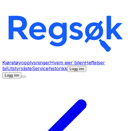
Kjøretøyopplysninger
Hvem eier bilen
Heftelser
bil
Utstyrsliste
Servicehistorikk
Logg inn
Logg inn