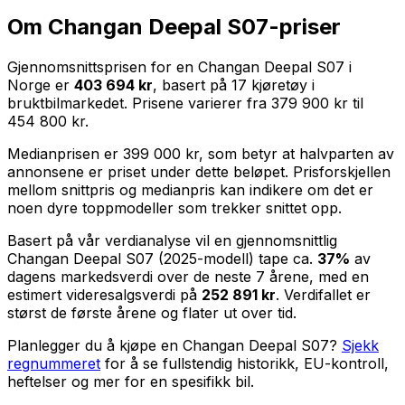
Om
Changan Deepal S07
-priser
Gjennomsnittsprisen for en
Changan Deepal S07
i
Norge er
403 694 kr
, basert på
17
kjøretøy i
bruktbilmarkedet. Prisene varierer fra
379 900 kr
til
454 800 kr
.
Medianprisen er
399 000 kr
, som betyr at halvparten av
annonsene er priset under dette beløpet. Prisforskjellen
mellom snittpris og medianpris kan indikere om det er
noen dyre toppmodeller som trekker snittet opp.
Basert på vår verdianalyse vil en gjennomsnittlig
Changan Deepal S07
(
2025
-modell) tape ca.
37
%
av
dagens markedsverdi over de neste
7
årene, med en
estimert videresalgsverdi på
252 891 kr
. Verdifallet er
størst de første årene og flater ut over tid.
Planlegger du å kjøpe en
Changan Deepal S07
?
Sjekk
regnummeret
for å se fullstendig historikk, EU-kontroll,
heftelser og mer for en spesifikk bil.