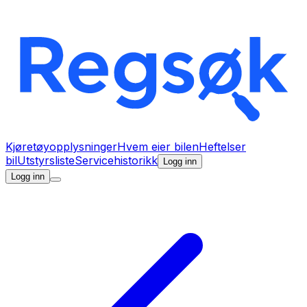
Kjøretøyopplysninger
Hvem eier bilen
Heftelser
bil
Utstyrsliste
Servicehistorikk
Logg inn
Logg inn