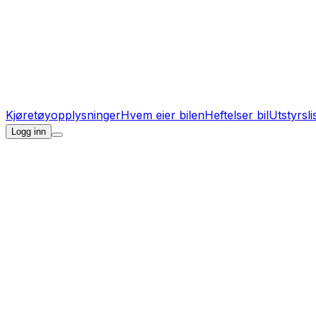
Kjøretøyopplysninger
Hvem eier bilen
Heftelser bil
Utstyrsli
Logg inn