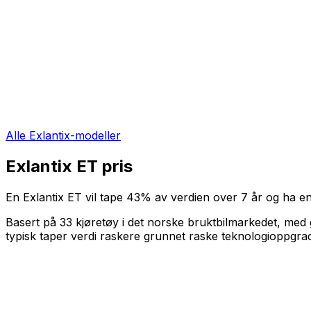
Alle
Exlantix
-modeller
Exlantix ET
pris
En
Exlantix ET
vil tape
43
%
av verdien over
7
år og ha en
Basert på
33
kjøretøy i det norske bruktbilmarkedet, med 
typisk taper verdi raskere grunnet raske teknologioppgra