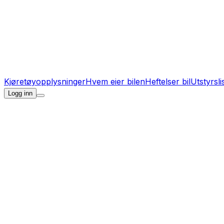
Kjøretøyopplysninger
Hvem eier bilen
Heftelser bil
Utstyrsli
Logg inn