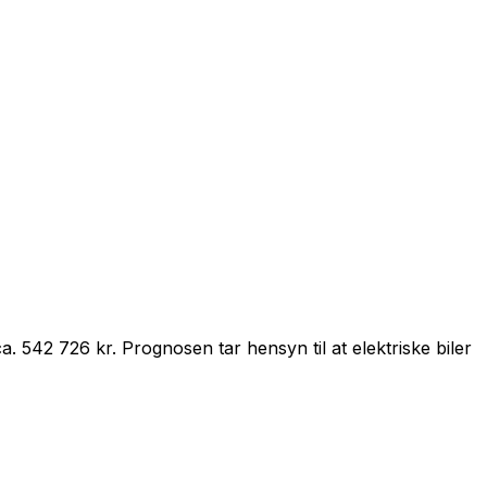
ca.
542 726 kr
.
Prognosen tar hensyn til at
elektrisk
e biler