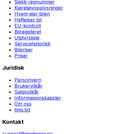
Sjekk regnummer
Kjøretøyopplysninger
Hvem eier bilen
Heftelser bil
EU-kontroll
Bilregisteret
Utstyrsliste
Servicehistorikk
Bilpriser
Priser
Juridisk
Personvern
Brukervilkår
Salgsvilkår
Informasjonskapsler
Om oss
llms.txt
Kontakt
support@medienor.no