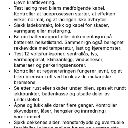
ujevn kraftlevering.
Test lading med bilens medfølgende kabel.
Kontroller at ladeprosessen starter, at effekten
virker normal, og at ladingen ikke avbrytes.
Sjekk ladekontakt, lokk og kabel for skader,
varmgang eller misfarging.
Be om batterirapport eller dokumentasjon på
batteriets helsetilstand. Sammenlign også beregnet
rekkevidde med temperatur, last og kjøremønster.
Test 12-voltsfunksjoner, sentrallås, lys,
varmeapparat, klimaanlegg, vindusheiser,
kameraer og parkeringssensorer.
Kontroller at regenereringen fungerer jevnt, og at
bilen bremser rett ved bruk av de mekaniske
bremsene.
Se etter rust eller skader under bilen, spesielt rundt
jekkpunkter, batterikasse og utsatte deler av
understellet.
Åpne og lukk alle dører flere ganger. Kontroller
skyvedører, låser, hengsler og innredning i
varerommet.
Sjekk dekkenes alder, mønsterdybde og eventuelle
forskjeller i slitasje mellom høyre og venstre side.