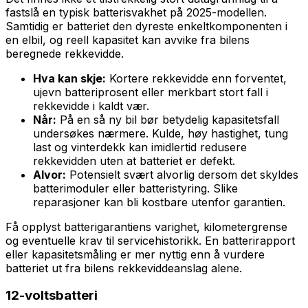
fastslå en typisk batterisvakhet på 2025-modellen.
Samtidig er batteriet den dyreste enkeltkomponenten i
en elbil, og reell kapasitet kan avvike fra bilens
beregnede rekkevidde.
Hva kan skje:
Kortere rekkevidde enn forventet,
ujevn batteriprosent eller merkbart stort fall i
rekkevidde i kaldt vær.
Når:
På en så ny bil bør betydelig kapasitetsfall
undersøkes nærmere. Kulde, høy hastighet, tung
last og vinterdekk kan imidlertid redusere
rekkevidden uten at batteriet er defekt.
Alvor:
Potensielt svært alvorlig dersom det skyldes
batterimoduler eller batteristyring. Slike
reparasjoner kan bli kostbare utenfor garantien.
Få opplyst batterigarantiens varighet, kilometergrense
og eventuelle krav til servicehistorikk. En batterirapport
eller kapasitetsmåling er mer nyttig enn å vurdere
batteriet ut fra bilens rekkeviddeanslag alene.
12-voltsbatteri