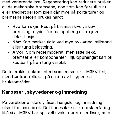
med varierende last. Regenerering kan redusere bruken
av de mekaniske bremsene, noe som kan føre til rust
eller treghet dersom bilen går mye på korte turer og
bremsene sjelden brukes hardt.
Hva kan skje:
Rust på bremseskiver, skjev
bremsing, ulyder fra hjuloppheng eller ujevn
dekkslitasje.
Når:
Kan merkes tidlig ved mye bykjøring, stillstand
eller tung belastning.
Alvor:
Som regel moderat, men slitte dekk,
bremser eller komponenter i hjulopphenget kan bli
kostbart på en tung varebil.
Dette er ikke dokumentert som en særskilt M3EV-feil,
men bør kontrolleres på grunn av biltypen og
bruksområdet.
Karosseri, skyvedører og innredning
På varebiler er dører, låser, hengsler og innredning
utsatt for hard bruk. Det finnes ikke nok norsk erfaring
til å si at M3EV har spesielt svake dører eller låser, men