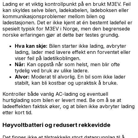
Lading er et viktig kontrollpunkt på en brukt M3EV. Feil
kan skyldes selve bilen, ladekabelen, ladeboksen eller
kommunikasjonsproblemer mellom bilen og
ladestasjonen. Det er ikke kjent at én bestemt ladefeil er
spesielt typisk for M3EV i Norge, men den begrensede
norske erfaringen gjør at dette bør testes grundig.
Hva kan skje:
Bilen starter ikke lading, avbryter
lading, lader med lavere effekt enn forventet eller
viser feil på ladetilkoblingen.
Når:
Kan oppstå når som helst, men blir ofte
tydelig ved bruk av ulike ladere.
Alvor:
Moderat til alvorlig. En bil som ikke lader
stabilt, kan bli kostbar og upraktisk å bruke.
Kontroller både vanlig AC-lading og eventuell
hurtiglading som bilen er levert med. Be om å se at
ladeeffekten faktisk øker, og at bilen ikke avbryter lading
etter kort tid.
Høyvoltbatteri og redusert rekkevidde
Det finnes ikke et tilstrekkelig stort datagrunnlag til å