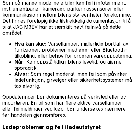
Som på mange moderne elbiler kan feil i infotainment,
instrumentpanel, kameraer, parkeringssensorer eller
kommunikasjon mellom bilens styreenheter forekomme.
Det finnes foreløpig ikke tilstrekkelig dokumentasjon til å
si at JAC M3EV har et særskilt høyt feilnivå på dette
området.
Hva kan skje:
Varsellamper, midlertidig bortfall av
funksjoner, problemer med app- eller Bluetooth-
tilkobling, eller behov for programvareoppdatering.
Når:
Kan oppstå tidlig i bilens levetid, og gjerne
sporadisk.
Alvor:
Som regel moderat, men feil som påvirker
ladefunksjon, girvelger eller sikkerhetssystemer må
tas alvorlig.
Oppdateringer bør dokumenteres på verksted eller av
importøren. En bil som har flere aktive varsellamper
eller feilmeldinger ved kjøp, bør undersøkes nærmere
før handelen gjennomføres.
Ladeproblemer og feil i ladeutstyret