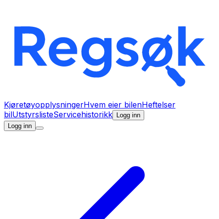
Kjøretøyopplysninger
Hvem eier bilen
Heftelser
bil
Utstyrsliste
Servicehistorikk
Logg inn
Logg inn