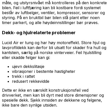
måte, og utstyrsnivået må kontrolleres på den konkrete
bilen. Feil i luftfjæring kan bli kostbare fordi systemet
består av luftbelger, ventiler, kompressor, sensorer og
styring. På en bruktbil bør bilen stå plant etter noen
timer parkert, og alle høydeinnstillinger bør prøves.
Dekk- og hjulrelaterte problemer
Lucid Air er tung og har høy motoreffekt. Store hjul og
lavprofildekk kan derfor bli utsatt for skader fra hull og
kantstein, særlig på norske vinterveier. Feil hjulstilling
eller skadde felger kan gi:
ujevn dekkslitasje
vibrasjoner i bestemte hastigheter
trekk i rattet
redusert rekkevidde
Dette er ikke en særskilt konstruksjonsfeil ved
drivverket, men kan bli dyrt med store dimensjoner og
spesielle dekk. Sjekk innsiden av dekkene og felgene,
ikke bare den synlige utsiden.