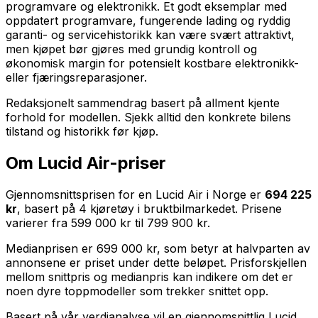
programvare og elektronikk. Et godt eksemplar med
oppdatert programvare, fungerende lading og ryddig
garanti- og servicehistorikk kan være svært attraktivt,
men kjøpet bør gjøres med grundig kontroll og
økonomisk margin for potensielt kostbare elektronikk-
eller fjæringsreparasjoner.
Redaksjonelt sammendrag basert på allment kjente
forhold for modellen. Sjekk alltid den konkrete bilens
tilstand og historikk før kjøp.
Om
Lucid Air
-priser
Gjennomsnittsprisen for en
Lucid Air
i Norge er
694 225
kr
, basert på
4
kjøretøy i bruktbilmarkedet. Prisene
varierer fra
599 000 kr
til
799 900 kr
.
Medianprisen er
699 000 kr
, som betyr at halvparten av
annonsene er priset under dette beløpet. Prisforskjellen
mellom snittpris og medianpris kan indikere om det er
noen dyre toppmodeller som trekker snittet opp.
Basert på vår verdianalyse vil en gjennomsnittlig
Lucid