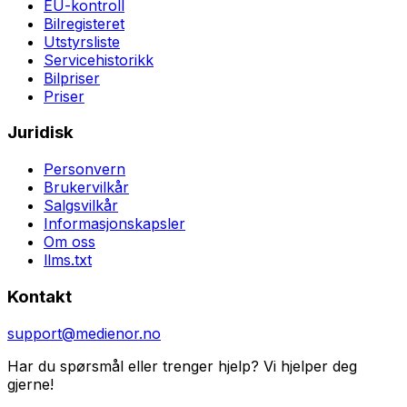
EU-kontroll
Bilregisteret
Utstyrsliste
Servicehistorikk
Bilpriser
Priser
Juridisk
Personvern
Brukervilkår
Salgsvilkår
Informasjonskapsler
Om oss
llms.txt
Kontakt
support@medienor.no
Har du spørsmål eller trenger hjelp? Vi hjelper deg
gjerne!