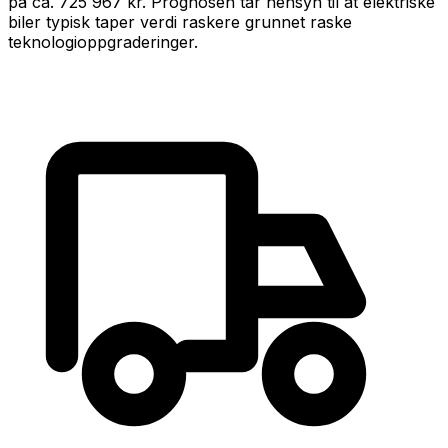
på ca.
725 967 kr
.
Prognosen tar hensyn til at
elektrisk
e
biler typisk taper verdi raskere grunnet raske
teknologioppgraderinger
.