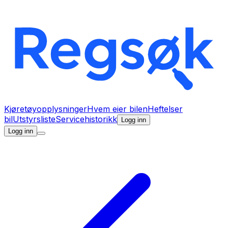
Kjøretøyopplysninger
Hvem eier bilen
Heftelser
bil
Utstyrsliste
Servicehistorikk
Logg inn
Logg inn