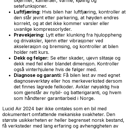
skjermer, kameraer, varme, kjøling og
setefunksjoner.
Luftfjæring:
Hvis bilen har luftfjæring, kontroller at
den står jevnt etter parkering, at høyden endres
korrekt, og at det ikke kommer varsler eller
uvanlige kompressorlyder.
Prøvekjøring:
Lytt etter klunking fra hjuloppheng
og drivaksler, kjenn etter vibrasjoner ved
akselerasjon og bremsing, og kontroller at bilen
holder rett kurs.
Dekk og felger:
Se etter skader, ujevn slitasje og
dekk med feil eller blandet dimensjon. Kontroller
også vinterhjulene hvis de følger med.
Diagnose og garanti:
Få bilen lest av med egnet
diagnoseverktøy eller hos merkeverksted dersom
det finnes lagrede feilkoder. Avklar nøyaktig hva
som gjenstår av nybil- og batterigaranti, og hvem
som håndterer garantiarbeid i Norge.
Lucid Air 2024 bør ikke omtales som en bil med
dokumentert omfattende mekaniske svakheter. Den
største usikkerheten er heller begrenset norsk bestand,
få verksteder med lang erfaring og avhengigheten av