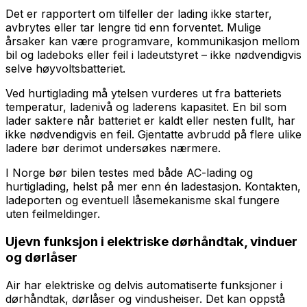
Det er rapportert om tilfeller der lading ikke starter,
avbrytes eller tar lengre tid enn forventet. Mulige
årsaker kan være programvare, kommunikasjon mellom
bil og ladeboks eller feil i ladeutstyret – ikke nødvendigvis
selve høyvoltsbatteriet.
Ved hurtiglading må ytelsen vurderes ut fra batteriets
temperatur, ladenivå og laderens kapasitet. En bil som
lader saktere når batteriet er kaldt eller nesten fullt, har
ikke nødvendigvis en feil. Gjentatte avbrudd på flere ulike
ladere bør derimot undersøkes nærmere.
I Norge bør bilen testes med både AC-lading og
hurtiglading, helst på mer enn én ladestasjon. Kontakten,
ladeporten og eventuell låsemekanisme skal fungere
uten feilmeldinger.
Ujevn funksjon i elektriske dørhåndtak, vinduer
og dørlåser
Air har elektriske og delvis automatiserte funksjoner i
dørhåndtak, dørlåser og vindusheiser. Det kan oppstå