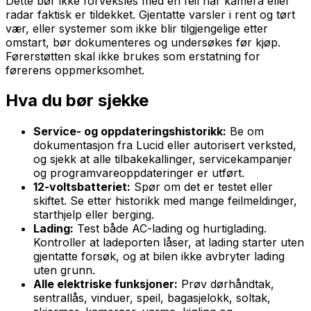
Dette bør ikke forveksles med en feil når kamera eller
radar faktisk er tildekket. Gjentatte varsler i rent og tørt
vær, eller systemer som ikke blir tilgjengelige etter
omstart, bør dokumenteres og undersøkes før kjøp.
Førerstøtten skal ikke brukes som erstatning for
førerens oppmerksomhet.
Hva du bør sjekke
Service- og oppdateringshistorikk:
Be om
dokumentasjon fra Lucid eller autorisert verksted,
og sjekk at alle tilbakekallinger, servicekampanjer
og programvareoppdateringer er utført.
12-voltsbatteriet:
Spør om det er testet eller
skiftet. Se etter historikk med mange feilmeldinger,
starthjelp eller berging.
Lading:
Test både AC-lading og hurtiglading.
Kontroller at ladeporten låser, at lading starter uten
gjentatte forsøk, og at bilen ikke avbryter lading
uten grunn.
Alle elektriske funksjoner:
Prøv dørhåndtak,
sentrallås, vinduer, speil, bagasjelokk, soltak,