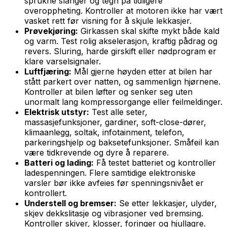
sprukne slanger og tegn på tidligere
overoppheting. Kontroller at motoren ikke har vært
vasket rett før visning for å skjule lekkasjer.
Prøvekjøring:
Girkassen skal skifte mykt både kald
og varm. Test rolig akselerasjon, kraftig pådrag og
revers. Sluring, harde girskift eller nødprogram er
klare varselsignaler.
Luftfjæring:
Mål gjerne høyden etter at bilen har
stått parkert over natten, og sammenlign hjørnene.
Kontroller at bilen løfter og senker seg uten
unormalt lang kompressorgange eller feilmeldinger.
Elektrisk utstyr:
Test alle seter,
massasjefunksjoner, gardiner, soft-close-dører,
klimaanlegg, soltak, infotainment, telefon,
parkeringshjelp og baksetefunksjoner. Småfeil kan
være tidkrevende og dyre å reparere.
Batteri og lading:
Få testet batteriet og kontroller
ladespenningen. Flere samtidige elektroniske
varsler bør ikke avfeies før spenningsnivået er
kontrollert.
Understell og bremser:
Se etter lekkasjer, ulyder,
skjev dekkslitasje og vibrasjoner ved bremsing.
Kontroller skiver, klosser, foringer og hjullagre.