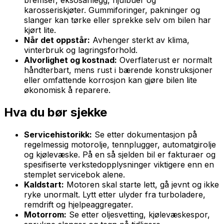
bremser, eksosanlegg, hjulbuer og
karosseriskjøter. Gummiforinger, pakninger og
slanger kan tørke eller sprekke selv om bilen har
kjørt lite.
Når det oppstår:
Avhenger sterkt av klima,
vinterbruk og lagringsforhold.
Alvorlighet og kostnad:
Overflaterust er normalt
håndterbart, mens rust i bærende konstruksjoner
eller omfattende korrosjon kan gjøre bilen lite
økonomisk å reparere.
Hva du bør sjekke
Servicehistorikk:
Se etter dokumentasjon på
regelmessig motorolje, tennplugger, automatgirolje
og kjølevæske. På en så sjelden bil er fakturaer og
spesifiserte verkstedopplysninger viktigere enn en
stemplet servicebok alene.
Kaldstart:
Motoren skal starte lett, gå jevnt og ikke
ryke unormalt. Lytt etter ulyder fra turboladere,
remdrift og hjelpeaggregater.
Motorrom:
Se etter oljesvetting, kjølevæskespor,