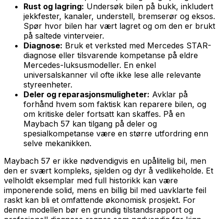
Rust og lagring:
Undersøk bilen på bukk, inkludert
jekkfester, kanaler, understell, bremserør og eksos.
Spør hvor bilen har vært lagret og om den er brukt
på saltede vinterveier.
Diagnose:
Bruk et verksted med Mercedes STAR-
diagnose eller tilsvarende kompetanse på eldre
Mercedes-luksusmodeller. En enkel
universalskanner vil ofte ikke lese alle relevante
styreenheter.
Deler og reparasjonsmuligheter:
Avklar på
forhånd hvem som faktisk kan reparere bilen, og
om kritiske deler fortsatt kan skaffes. På en
Maybach 57 kan tilgang på deler og
spesialkompetanse være en større utfordring enn
selve mekanikken.
Maybach 57 er ikke nødvendigvis en upålitelig bil, men
den er svært kompleks, sjelden og dyr å vedlikeholde. Et
velholdt eksemplar med full historikk kan være
imponerende solid, mens en billig bil med uavklarte feil
raskt kan bli et omfattende økonomisk prosjekt. For
denne modellen bør en grundig tilstandsrapport og