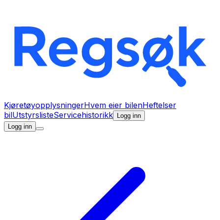
Kjøretøyopplysninger
Hvem eier bilen
Heftelser
bil
Utstyrsliste
Servicehistorikk
Logg inn
Logg inn