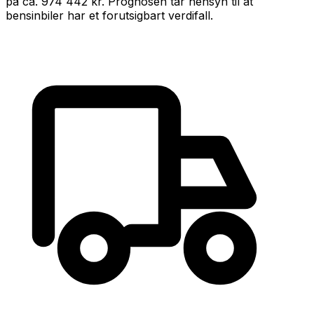
på ca.
974 442 kr
.
Prognosen tar hensyn til at
bensin
biler har et forutsigbart verdifall
.