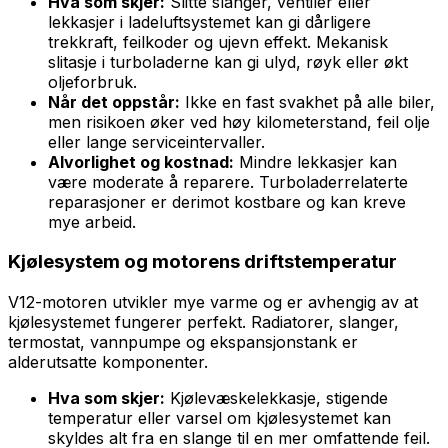
Hva som skjer:
Slitte slanger, ventiler eller
lekkasjer i ladeluftsystemet kan gi dårligere
trekkraft, feilkoder og ujevn effekt. Mekanisk
slitasje i turboladerne kan gi ulyd, røyk eller økt
oljeforbruk.
Når det oppstår:
Ikke en fast svakhet på alle biler,
men risikoen øker ved høy kilometerstand, feil olje
eller lange serviceintervaller.
Alvorlighet og kostnad:
Mindre lekkasjer kan
være moderate å reparere. Turboladerrelaterte
reparasjoner er derimot kostbare og kan kreve
mye arbeid.
Kjølesystem og motorens driftstemperatur
V12-motoren utvikler mye varme og er avhengig av at
kjølesystemet fungerer perfekt. Radiatorer, slanger,
termostat, vannpumpe og ekspansjonstank er
alderutsatte komponenter.
Hva som skjer:
Kjølevæskelekkasje, stigende
temperatur eller varsel om kjølesystemet kan
skyldes alt fra en slange til en mer omfattende feil.