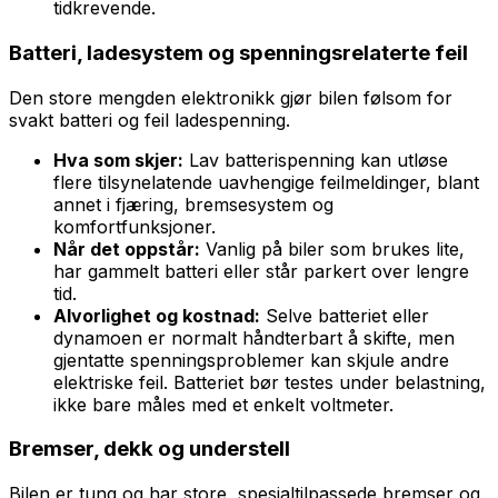
tidkrevende.
Batteri, ladesystem og spenningsrelaterte feil
Den store mengden elektronikk gjør bilen følsom for
svakt batteri og feil ladespenning.
Hva som skjer:
Lav batterispenning kan utløse
flere tilsynelatende uavhengige feilmeldinger, blant
annet i fjæring, bremsesystem og
komfortfunksjoner.
Når det oppstår:
Vanlig på biler som brukes lite,
har gammelt batteri eller står parkert over lengre
tid.
Alvorlighet og kostnad:
Selve batteriet eller
dynamoen er normalt håndterbart å skifte, men
gjentatte spenningsproblemer kan skjule andre
elektriske feil. Batteriet bør testes under belastning,
ikke bare måles med et enkelt voltmeter.
Bremser, dekk og understell
Bilen er tung og har store, spesialtilpassede bremser og