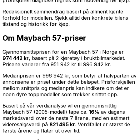
profesjonell diagnose regnes som nødvendig før kjøp.
Redaksjonelt sammendrag basert på allment kjente
forhold for modellen. Sjekk alltid den konkrete bilens
tilstand og historikk før kjøp.
Om
Maybach 57
-priser
Gjennomsnittsprisen for en
Maybach 57
i Norge er
974 442 kr
, basert på
2
kjøretøy i bruktbilmarkedet.
Prisene varierer fra
951 942 kr
til
996 942 kr
.
Medianprisen er
996 942 kr
, som betyr at halvparten av
annonsene er priset under dette beløpet. Prisforskjellen
mellom snittpris og medianpris kan indikere om det er
noen dyre toppmodeller som trekker snittet opp.
Basert på vår verdianalyse vil en gjennomsnittlig
Maybach 57
(
2005
-modell) tape ca.
16
%
av dagens
markedsverdi over de neste
7
årene, med en estimert
videresalgsverdi på
821 495 kr
. Verdifallet er størst de
første årene og flater ut over tid.