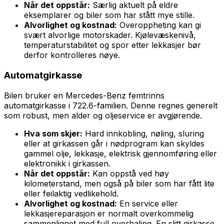
Når det oppstår:
Særlig aktuelt på eldre
eksemplarer og biler som har stått mye stille.
Alvorlighet og kostnad:
Overoppheting kan gi
svært alvorlige motorskader. Kjølevæskenivå,
temperaturstabilitet og spor etter lekkasjer bør
derfor kontrolleres nøye.
Automatgirkasse
Bilen bruker en Mercedes-Benz femtrinns
automatgirkasse i 722.6-familien. Denne regnes generelt
som robust, men alder og oljeservice er avgjørende.
Hva som skjer:
Hard innkobling, nøling, sluring
eller at girkassen går i nødprogram kan skyldes
gammel olje, lekkasje, elektrisk gjennomføring eller
elektronikk i girkassen.
Når det oppstår:
Kan oppstå ved høy
kilometerstand, men også på biler som har fått lite
eller feilaktig vedlikehold.
Alvorlighet og kostnad:
En service eller
lekkasjereparasjon er normalt overkommelig
sammenlignet med full overhaling. En slitt girkasse