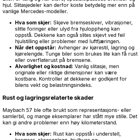
hjul. Slitasjedeler kan derfor koste betydelig mer enn på
vanlige Mercedes-modeller.
Hva som skjer:
Skjeve bremseskiver, vibrasjoner,
slitte foringer eller ulyd fra hjuloppheng kan
oppstå. Dekkene kan også slites skjevt ved feil
hjulstilling eller problemer med luftfjæringen.
Når det oppstår:
Avhenger av kjørestil, lagring og
kjørelengde. Tunge biler som brukes lite kan få rust
eller overflateru­st på bremsene.
Alvorlighet og kostnad:
Vanlig slitasje, men
originale eller riktige dimensjoner kan være
kostbare. Kontroller at dekkene er godkjent for
bilens vekt og belastningsindeks.
Rust og lagringsrelaterte skader
Maybach 57 ble ofte brukt som representasjons- eller
samlerbil, og mange eksemplarer har stått mye stille. Det
kan gi andre problemer enn høy kilometerstand.
Hva som skjer:
Rust kan oppstå i understell,