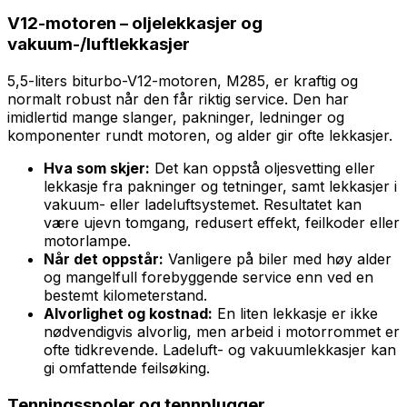
V12-motoren – oljelekkasjer og
vakuum-/luftlekkasjer
5,5-liters biturbo-V12-motoren, M285, er kraftig og
normalt robust når den får riktig service. Den har
imidlertid mange slanger, pakninger, ledninger og
komponenter rundt motoren, og alder gir ofte lekkasjer.
Hva som skjer:
Det kan oppstå oljesvetting eller
lekkasje fra pakninger og tetninger, samt lekkasjer i
vakuum- eller ladeluftsystemet. Resultatet kan
være ujevn tomgang, redusert effekt, feilkoder eller
motorlampe.
Når det oppstår:
Vanligere på biler med høy alder
og mangelfull forebyggende service enn ved en
bestemt kilometerstand.
Alvorlighet og kostnad:
En liten lekkasje er ikke
nødvendigvis alvorlig, men arbeid i motorrommet er
ofte tidkrevende. Ladeluft- og vakuumlekkasjer kan
gi omfattende feilsøking.
Tenningsspoler og tennplugger