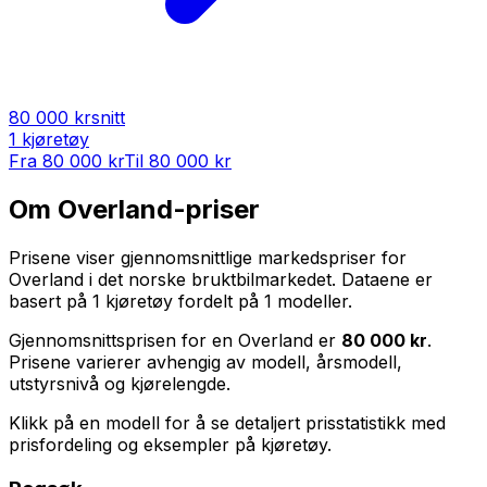
80 000 kr
snitt
1
kjøretøy
Fra
80 000 kr
Til
80 000 kr
Om
Overland
-priser
Prisene viser gjennomsnittlige markedspriser for
Overland
i det norske bruktbilmarkedet. Dataene er
basert på
1
kjøretøy fordelt på
1
modeller.
Gjennomsnittsprisen for en
Overland
er
80 000 kr
.
Prisene varierer avhengig av modell, årsmodell,
utstyrsnivå og kjørelengde.
Klikk på en modell for å se detaljert prisstatistikk med
prisfordeling og eksempler på kjøretøy.