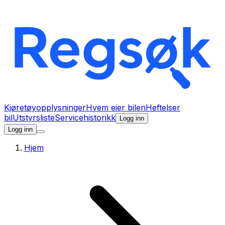
Kjøretøyopplysninger
Hvem eier bilen
Heftelser
bil
Utstyrsliste
Servicehistorikk
Logg inn
Logg inn
Hjem