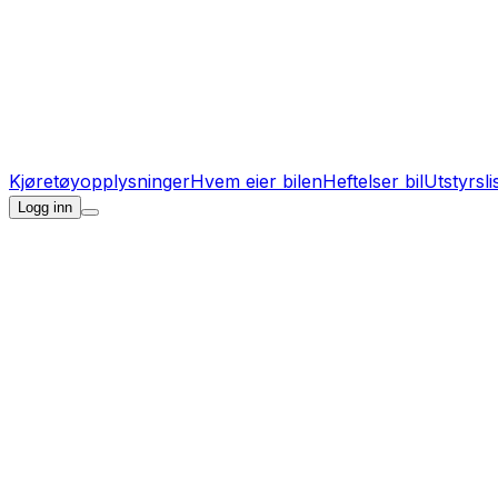
Kjøretøyopplysninger
Hvem eier bilen
Heftelser bil
Utstyrsli
Logg inn