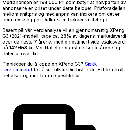
Medianprisen er
198 000 kr
, som betyr at halvparten av
annonsene er priset under dette beløpet. Prisforskjellen
mellom snittpris og medianpris kan indikere om det er
noen dyre toppmodeller som trekker snittet opp.
Basert på vår verdianalyse vil en gjennomsnittlig
XPeng
G3
(
2021
-modell) tape ca.
26
%
av dagens markedsverdi
over de neste
7
årene, med en estimert videresalgsverdi
på
142 658 kr
. Verdifallet er størst de første årene og
flater ut over tid.
Planlegger du å kjøpe en
XPeng G3
?
Sjekk
regnummeret
for å se fullstendig historikk, EU-kontroll,
heftelser og mer for en spesifikk bil.