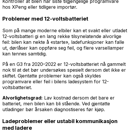
Kontroller at bilen har siste tilgjengelige programvare
hos XPeng eller tidligere importør.
Problemer med 12-voltsbatteriet
Som på mange moderne elbiler kan et svakt eller utladet
12-voltsbatteri gi en lang rekke tilsynelatende alvorlige
feil: bilen kan nekte å «starte», ladefunksjoner kan falle
ut, dørlåser kan oppføre seg feil, og flere varsellamper
kan tennes samtidig.
På en G3 fra 2020–2022 er 12-voltsbatteriet nå gammelt
nok til at det bør undersøkes spesielt dersom det ikke er
skiftet. Gjentatte problemer kan også skyldes
programvare eller feil i bilens ladesystem for 12-
voltsbatteriet.
Alvorlighetsgrad:
Lav kostnad dersom det bare er
batteriet, men bilen kan bli stående. Ved gjentatte
utladinger bør årsaken diagnostiseres før kjøp.
Ladeproblemer eller ustabil kommunikasjon
med ladere