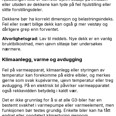
eller utsiden av dekkene kan tyde på feil hjulstilling eller
slitte forstillingsdeler.
Dekkene bør ha korrekt dimensjon og belastningsindeks.
Feil eller svært billige dekk kan også gi mer veistøy og
dårligere grep enn forventet.
Alvorlighetsgrad:
Lav til middels. Nye dekk er en vanlig
bruktbilkostnad, men ujevn slitasje bør undersøkes
nærmere.
Klimaanlegg, varme og avdugging
Feil på varmeapparat, klimaanlegg eller styringen av
temperatur kan forekomme på eldre elbiler, og merkes
gjerne som svak kupévarme, ujevn temperatur eller treg
avdugging. På en elektrisk bil påvirker varmeapparatet
også rekkevidden betydelig i kaldt vær.
Det er ikke grunnlag for å si at alle G3-biler har en
bestemt svakhet i varmepumpe eller varmeelement, men
funksjonen bør testes grundig. Enkelte biler kan ha fått
endret eller oppdatert klimastyring gjennom