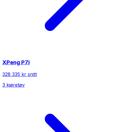
XPeng
P7i
328 335 kr
snitt
3
kjøretøy