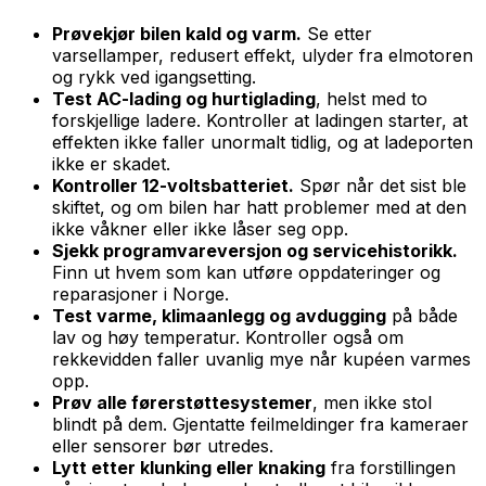
Prøvekjør bilen kald og varm.
Se etter
varsellamper, redusert effekt, ulyder fra elmotoren
og rykk ved igangsetting.
Test AC-lading og hurtiglading
, helst med to
forskjellige ladere. Kontroller at ladingen starter, at
effekten ikke faller unormalt tidlig, og at ladeporten
ikke er skadet.
Kontroller 12-voltsbatteriet.
Spør når det sist ble
skiftet, og om bilen har hatt problemer med at den
ikke våkner eller ikke låser seg opp.
Sjekk programvareversjon og servicehistorikk.
Finn ut hvem som kan utføre oppdateringer og
reparasjoner i Norge.
Test varme, klimaanlegg og avdugging
på både
lav og høy temperatur. Kontroller også om
rekkevidden faller uvanlig mye når kupéen varmes
opp.
Prøv alle førerstøttesystemer
, men ikke stol
blindt på dem. Gjentatte feilmeldinger fra kameraer
eller sensorer bør utredes.
Lytt etter klunking eller knaking
fra forstillingen