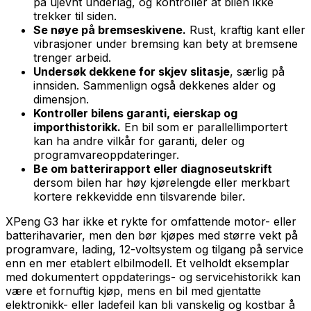
på ujevnt underlag, og kontroller at bilen ikke
trekker til siden.
Se nøye på bremseskivene.
Rust, kraftig kant eller
vibrasjoner under bremsing kan bety at bremsene
trenger arbeid.
Undersøk dekkene for skjev slitasje
, særlig på
innsiden. Sammenlign også dekkenes alder og
dimensjon.
Kontroller bilens garanti, eierskap og
importhistorikk.
En bil som er parallellimportert
kan ha andre vilkår for garanti, deler og
programvareoppdateringer.
Be om batterirapport eller diagnoseutskrift
dersom bilen har høy kjørelengde eller merkbart
kortere rekkevidde enn tilsvarende biler.
XPeng G3 har ikke et rykte for omfattende motor- eller
batterihavarier, men den bør kjøpes med større vekt på
programvare, lading, 12-voltsystem og tilgang på service
enn en mer etablert elbilmodell. Et velholdt eksemplar
med dokumentert oppdaterings- og servicehistorikk kan
være et fornuftig kjøp, mens en bil med gjentatte
elektronikk- eller ladefeil kan bli vanskelig og kostbar å