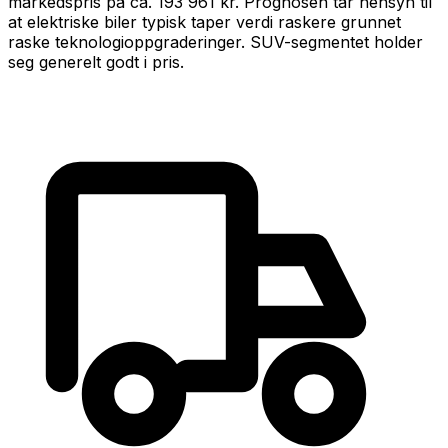
markedspris på ca.
193 961 kr
.
Prognosen tar hensyn til
at
elektrisk
e biler typisk taper verdi raskere grunnet
raske teknologioppgraderinger
.
SUV-segmentet holder
seg generelt godt i pris.