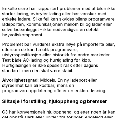
Enkelte eiere har rapportert problemer med at bilen ikke
starter lading, avbryter lading eller har vansker med
enkelte ladere. Slike feil kan skyldes bilens programvare,
ladeporten, kommunikasjonen mellom bil og lader eller
selve ladeanlegget – ikke nødvendigvis en defekt
høyvoltskomponent.
Problemet bør vurderes ekstra nøye på importerte biler,
ettersom de kan ha ulik programvare,
utstyrsspesifikasjon eller historikk fra andre markeder.
Test både AC-lading og hurtiglading før kjøp.
Hurtigladingen er ikke spesielt rask etter dagens
standard, men den skal være stabil.
Alvorlighetsgrad:
Middels. En ny ladeport eller
styreenhet kan bli kostbar, mens en
programvareoppdatering ofte er en enklere løsning.
Slitasje i forstilling, hjuloppheng og bremser
G3 har konvensjonelt hjuloppheng, og etter noen år kan
det oppstå slark eller ulyder fra foringer, endeledd eller