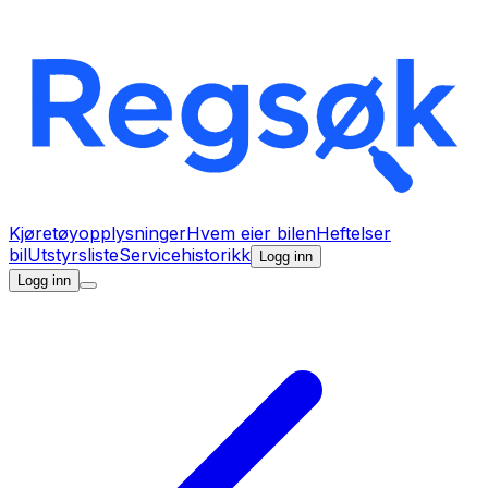
Kjøretøyopplysninger
Hvem eier bilen
Heftelser
bil
Utstyrsliste
Servicehistorikk
Logg inn
Logg inn