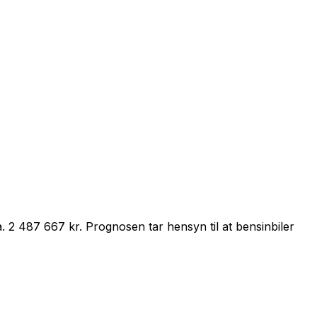
a.
2 487 667 kr
.
Prognosen tar hensyn til at
bensin
biler