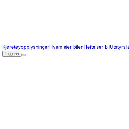
Kjøretøyopplysninger
Hvem eier bilen
Heftelser bil
Utstyrsli
Logg inn