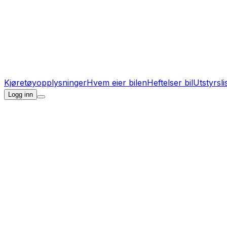
Kjøretøyopplysninger
Hvem eier bilen
Heftelser bil
Utstyrsli
Logg inn