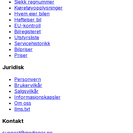
Sjekk regnummer
Kjøretøyopplysninger
Hvem eier bilen
Heftelser bil
EU-kontroll
Bilregisteret
Utstyrsliste
Servicehistorikk
Bilpriser
Priser
Juridisk
Personvern
Brukervilkår
Salgsvilkår
Informasjonskapsler
Om oss
llms.txt
Kontakt
support@medienor.no