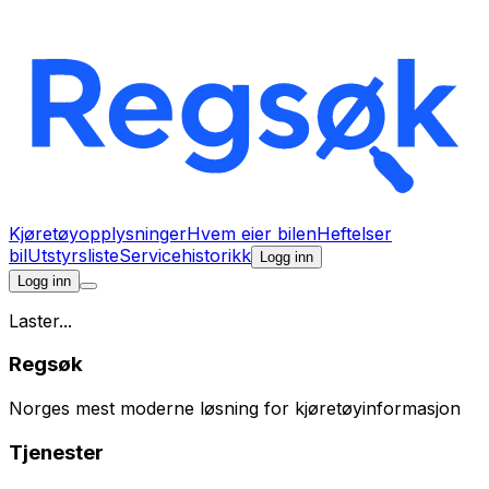
Kjøretøyopplysninger
Hvem eier bilen
Heftelser
bil
Utstyrsliste
Servicehistorikk
Logg inn
Logg inn
Laster...
Regsøk
Norges mest moderne løsning for kjøretøyinformasjon
Tjenester