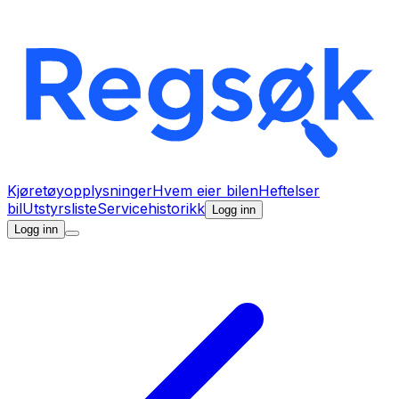
Kjøretøyopplysninger
Hvem eier bilen
Heftelser
bil
Utstyrsliste
Servicehistorikk
Logg inn
Logg inn