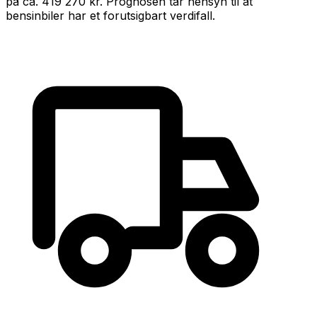
på ca.
419 270 kr
.
Prognosen tar hensyn til at
bensin
biler har et forutsigbart verdifall
.