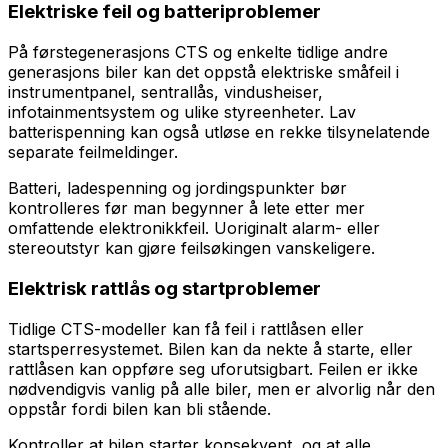
Elektriske feil og batteriproblemer
På førstegenerasjons CTS og enkelte tidlige andre
generasjons biler kan det oppstå elektriske småfeil i
instrumentpanel, sentrallås, vindusheiser,
infotainmentsystem og ulike styreenheter. Lav
batterispenning kan også utløse en rekke tilsynelatende
separate feilmeldinger.
Batteri, ladespenning og jordingspunkter bør
kontrolleres før man begynner å lete etter mer
omfattende elektronikkfeil. Uoriginalt alarm- eller
stereoutstyr kan gjøre feilsøkingen vanskeligere.
Elektrisk rattlås og startproblemer
Tidlige CTS-modeller kan få feil i rattlåsen eller
startsperresystemet. Bilen kan da nekte å starte, eller
rattlåsen kan oppføre seg uforutsigbart. Feilen er ikke
nødvendigvis vanlig på alle biler, men er alvorlig når den
oppstår fordi bilen kan bli stående.
Kontroller at bilen starter konsekvent, og at alle