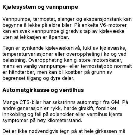
Kjølesystem og vannpumpe
Vannpumpe, termostat, slanger og ekspansjonstank kan
begynne å lekke på eldre biler. På enkelte V6-motorer
kan en svak vannpumpe gi gradvis tap av kjølevæske
uten at lekkasjen er åpenbar.
Tegn er synkende kjølevæskenivå, lukt av kjølevæske,
temperaturvariasjoner eller overoppheting i kø og ved
belastning. Overoppheting kan gi store motorskader,
mens en vanlig vannpumpe- eller termostatjobb normalt
er håndterbar, men kan bli kostbar på grunn av
begrenset tilgang og dyre deler.
Automatgirkasse og ventilhus
Mange CTS-biler har sekstrinns automatgir fra GM. På
andre generasjon er rykk, harde girskift, forsinket
innkobling og feil på solenoider eller ventilhus kjente
symptomer på høy kilometerstand.
Det er ikke nødvendigvis tegn på at hele girkassen må