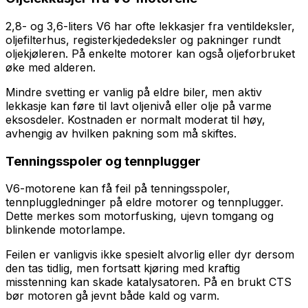
2,8- og 3,6-liters V6 har ofte lekkasjer fra ventildeksler,
oljefilterhus, registerkjededeksler og pakninger rundt
oljekjøleren. På enkelte motorer kan også oljeforbruket
øke med alderen.
Mindre svetting er vanlig på eldre biler, men aktiv
lekkasje kan føre til lavt oljenivå eller olje på varme
eksosdeler. Kostnaden er normalt moderat til høy,
avhengig av hvilken pakning som må skiftes.
Tenningsspoler og tennplugger
V6-motorene kan få feil på tenningsspoler,
tennpluggledninger på eldre motorer og tennplugger.
Dette merkes som motorfusking, ujevn tomgang og
blinkende motorlampe.
Feilen er vanligvis ikke spesielt alvorlig eller dyr dersom
den tas tidlig, men fortsatt kjøring med kraftig
misstenning kan skade katalysatoren. På en brukt CTS
bør motoren gå jevnt både kald og varm.