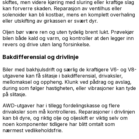
skiftes, men videre kjøring med sluring eller kraftige slag
kan forverre skaden. Reparasjon av ventilhus eller
solenoider kan bli kostbar, mens en komplett overhaling
eller utskifting av girkassen er svært dyr.
Oljen bør være ren og uten tydelig brent lukt. Prøvekjør
bilen både kald og varm, og kontroller at den legger inn
revers og drive uten lang forsinkelse.
Bakdifferensial og drivlinje
Biler med bakhjulsdrift og særlig de kraftigere V6- og V8-
utgavene kan få slitasje i bakdifferensial, drivaksler,
mellomaksel og oppheng. Klunk ved pådrag og avslag,
during som følger hastigheten, eller vibrasjoner kan tyde
på slitasje.
AWD-utgaver har i tillegg fordelingskasse og flere
drivaksler som må kontrolleres. Reparasjoner i drivlinjen
kan bli dyre, og riktig olje og oljeskift er viktig selv om
noen komponenter tidligere har blitt omtalt som
nærmest vedlikeholdsfrie.