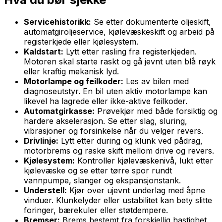
Servicehistorikk:
Se etter dokumenterte oljeskift,
automatgiroljeservice, kjølevæskeskift og arbeid på
registerkjede eller kjølesystem.
Kaldstart:
Lytt etter rasling fra registerkjeden.
Motoren skal starte raskt og gå jevnt uten blå røyk
eller kraftig mekanisk lyd.
Motorlampe og feilkoder:
Les av bilen med
diagnoseutstyr. En bil uten aktiv motorlampe kan
likevel ha lagrede eller ikke-aktive feilkoder.
Automatgirkasse:
Prøvekjør med både forsiktig og
hardere akselerasjon. Se etter slag, sluring,
vibrasjoner og forsinkelse når du velger revers.
Drivlinje:
Lytt etter during og klunk ved pådrag,
motorbrems og raske skift mellom drive og revers.
Kjølesystem:
Kontroller kjølevæskenivå, lukt etter
kjølevæske og se etter tørre spor rundt
vannpumpe, slanger og ekspansjonstank.
Understell:
Kjør over ujevnt underlag med åpne
vinduer. Klunkelyder eller ustabilitet kan bety slitte
foringer, bærekuler eller støtdempere.
Bremser:
Brems bestemt fra forskjellig hastighet.