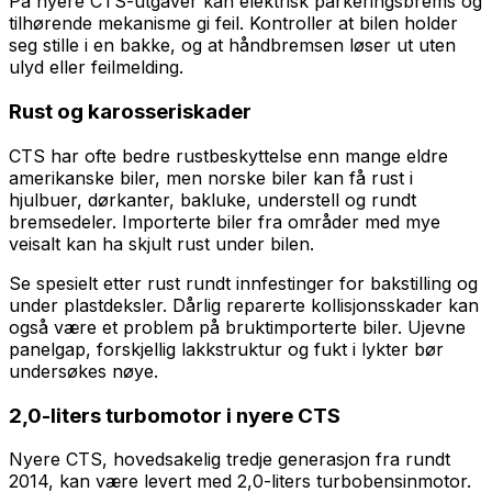
På nyere CTS-utgaver kan elektrisk parkeringsbrems og
tilhørende mekanisme gi feil. Kontroller at bilen holder
seg stille i en bakke, og at håndbremsen løser ut uten
ulyd eller feilmelding.
Rust og karosseriskader
CTS har ofte bedre rustbeskyttelse enn mange eldre
amerikanske biler, men norske biler kan få rust i
hjulbuer, dørkanter, bakluke, understell og rundt
bremsedeler. Importerte biler fra områder med mye
veisalt kan ha skjult rust under bilen.
Se spesielt etter rust rundt innfestinger for bakstilling og
under plastdeksler. Dårlig reparerte kollisjonsskader kan
også være et problem på bruktimporterte biler. Ujevne
panelgap, forskjellig lakkstruktur og fukt i lykter bør
undersøkes nøye.
2,0-liters turbomotor i nyere CTS
Nyere CTS, hovedsakelig tredje generasjon fra rundt
2014, kan være levert med 2,0-liters turbobensinmotor.