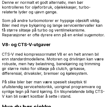
Denne er normalt et godt alternativ, men bør
kontrolleres for oljeforbruk, oljelekkasjer, turbo-
relaterte lyder og ujevn gange.
Som på andre turbomotorer er hyppige oljeskift viktig.
Biler med mye bykjøring og lange serviceintervaller kan
få større slitasje på turbo og ventilmekanisme.
Reparasjoner er ofte dyrere enn på en enkel sugemotor.
V8- og CTS-V-utgaver
CTS-V med kompressormatet V8 er en helt annen bil
enn standardmodellene. Motoren og drivlinjen kan være
robuste, men høy belastning, banekjøring og trimming
gir større risiko for slitasje på clutch, girkasse,
differensial, drivaksler, bremser og kjølesystem.
På slike biler bør man være spesielt skeptisk til
ufullstendig servicehistorikk, uoriginal programvare og
synlige tegn på hard kjøring. En tilsynelatende billig CTS-
V kan bli svært kostbar å sette i stand.
Hva du bør sjekke