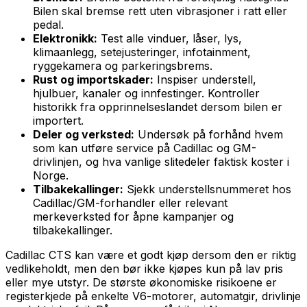
Bilen skal bremse rett uten vibrasjoner i ratt eller
pedal.
Elektronikk:
Test alle vinduer, låser, lys,
klimaanlegg, setejusteringer, infotainment,
ryggekamera og parkeringsbrems.
Rust og importskader:
Inspiser understell,
hjulbuer, kanaler og innfestinger. Kontroller
historikk fra opprinnelseslandet dersom bilen er
importert.
Deler og verksted:
Undersøk på forhånd hvem
som kan utføre service på Cadillac og GM-
drivlinjen, og hva vanlige slitedeler faktisk koster i
Norge.
Tilbakekallinger:
Sjekk understellsnummeret hos
Cadillac/GM-forhandler eller relevant
merkeverksted for åpne kampanjer og
tilbakekallinger.
Cadillac CTS kan være et godt kjøp dersom den er riktig
vedlikeholdt, men den bør ikke kjøpes kun på lav pris
eller mye utstyr. De største økonomiske risikoene er
registerkjede på enkelte V6-motorer, automatgir, drivlinje