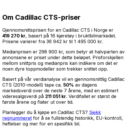
Om
Cadillac CTS
-priser
Gjennomsnittsprisen for en
Cadillac CTS
i Norge er
419 270 kr
, basert på
16
kjøretøy i bruktbilmarkedet.
Prisene varierer fra
36 942 kr
til
1 495 000 kr
.
Medianprisen er
298 900 kr
, som betyr at halvparten av
annonsene er priset under dette beløpet. Prisforskjellen
mellom snittpris og medianpris kan indikere om det er
noen dyre toppmodeller som trekker snittet opp.
Basert på vår verdianalyse vil en gjennomsnittlig
Cadillac
CTS
(
2010
-modell) tape ca.
50
%
av dagens
markedsverdi over de neste
7
årene, med en estimert
videresalgsverdi på
211 051 kr
. Verdifallet er størst de
første årene og flater ut over tid.
Planlegger du å kjøpe en
Cadillac CTS
?
Sjekk
regnummeret
for å se fullstendig historikk, EU-kontroll,
heftelser og mer for en spesifikk bil.