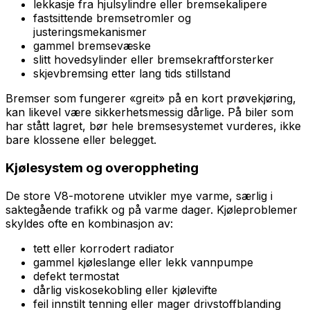
lekkasje fra hjulsylindre eller bremsekalipere
fastsittende bremsetromler og
justeringsmekanismer
gammel bremsevæske
slitt hovedsylinder eller bremsekraftforsterker
skjevbremsing etter lang tids stillstand
Bremser som fungerer «greit» på en kort prøvekjøring,
kan likevel være sikkerhetsmessig dårlige. På biler som
har stått lagret, bør hele bremsesystemet vurderes, ikke
bare klossene eller belegget.
Kjølesystem og overoppheting
De store V8-motorene utvikler mye varme, særlig i
saktegående trafikk og på varme dager. Kjøleproblemer
skyldes ofte en kombinasjon av:
tett eller korrodert radiator
gammel kjøleslange eller lekk vannpumpe
defekt termostat
dårlig viskosekobling eller kjølevifte
feil innstilt tenning eller mager drivstoffblanding