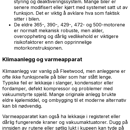
styring og deaktiveringssystem. Mange biler er
senere modifisert eller kjørt med systemet satt ut av
funksjon. Det er viktig å avklare hva som faktisk
sitter i bilen.
De eldre 365-, 390-, 429-, 472- og 500-motorene
er normalt mekanisk robuste, men alder,
overoppheting og dårlig vedlikehold er viktigere
risikofaktorer enn den opprinnelige
motorkonstruksjonen.
Klimaanlegg og varmeapparat
Klimaanlegg var vanlig på Fleetwood, men anleggene er
ofte ikke funksjonelle på biler som har stått lenge.
Typiske feil er lekkasje i slanger, kondensator eller
fordamper, defekt kompressor og problemer med
vakuumstyrte spjeld. Mange originale anlegg brukte
eldre kjølemiddel, og ombygging til et moderne alternativ
kan bli nødvendig.
Varmeapparatet kan også ha lekkasje i registeret eller
dårlig fungerende kraner og vakuumaktuatorer. Dugg på
innsiden av rutene eller søtlig lukt i kupeen kan tyde på