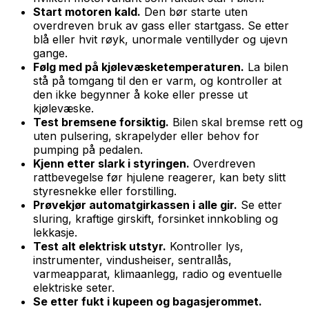
Start motoren kald.
Den bør starte uten
overdreven bruk av gass eller startgass. Se etter
blå eller hvit røyk, unormale ventillyder og ujevn
gange.
Følg med på kjølevæsketemperaturen.
La bilen
stå på tomgang til den er varm, og kontroller at
den ikke begynner å koke eller presse ut
kjølevæske.
Test bremsene forsiktig.
Bilen skal bremse rett og
uten pulsering, skrapelyder eller behov for
pumping på pedalen.
Kjenn etter slark i styringen.
Overdreven
rattbevegelse før hjulene reagerer, kan bety slitt
styresnekke eller forstilling.
Prøvekjør automatgirkassen i alle gir.
Se etter
sluring, kraftige girskift, forsinket innkobling og
lekkasje.
Test alt elektrisk utstyr.
Kontroller lys,
instrumenter, vindusheiser, sentrallås,
varmeapparat, klimaanlegg, radio og eventuelle
elektriske seter.
Se etter fukt i kupeen og bagasjerommet.