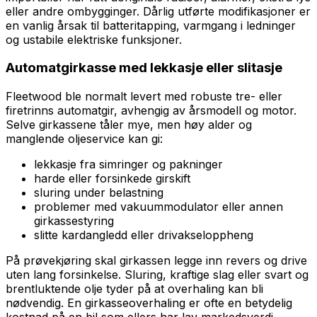
eller andre ombygginger. Dårlig utførte modifikasjoner er
en vanlig årsak til batteritapping, varmgang i ledninger
og ustabile elektriske funksjoner.
Automatgirkasse med lekkasje eller slitasje
Fleetwood ble normalt levert med robuste tre- eller
firetrinns automatgir, avhengig av årsmodell og motor.
Selve girkassene tåler mye, men høy alder og
manglende oljeservice kan gi:
lekkasje fra simringer og pakninger
harde eller forsinkede girskift
sluring under belastning
problemer med vakuummodulator eller annen
girkassestyring
slitte kardangledd eller drivakseloppheng
På prøvekjøring skal girkassen legge inn revers og drive
uten lang forsinkelse. Sluring, kraftige slag eller svart og
brentluktende olje tyder på at overhaling kan bli
nødvendig. En girkasseoverhaling er ofte en betydelig