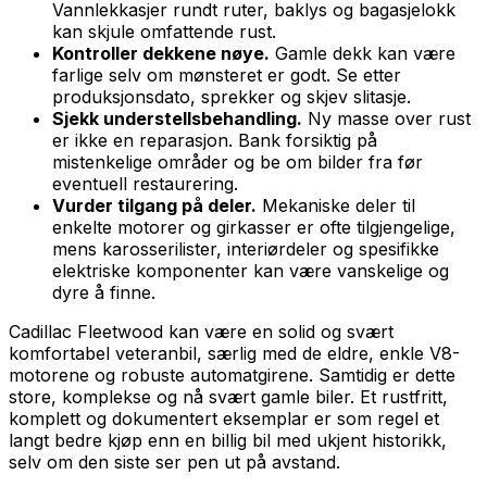
Vannlekkasjer rundt ruter, baklys og bagasjelokk
kan skjule omfattende rust.
Kontroller dekkene nøye.
Gamle dekk kan være
farlige selv om mønsteret er godt. Se etter
produksjonsdato, sprekker og skjev slitasje.
Sjekk understellsbehandling.
Ny masse over rust
er ikke en reparasjon. Bank forsiktig på
mistenkelige områder og be om bilder fra før
eventuell restaurering.
Vurder tilgang på deler.
Mekaniske deler til
enkelte motorer og girkasser er ofte tilgjengelige,
mens karosserilister, interiørdeler og spesifikke
elektriske komponenter kan være vanskelige og
dyre å finne.
Cadillac Fleetwood kan være en solid og svært
komfortabel veteranbil, særlig med de eldre, enkle V8-
motorene og robuste automatgirene. Samtidig er dette
store, komplekse og nå svært gamle biler. Et rustfritt,
komplett og dokumentert eksemplar er som regel et
langt bedre kjøp enn en billig bil med ukjent historikk,
selv om den siste ser pen ut på avstand.