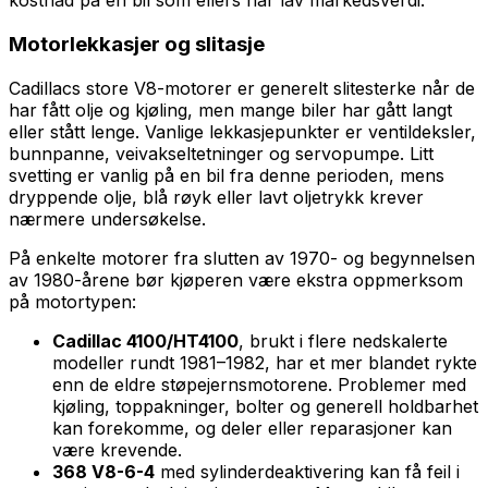
kostnad på en bil som ellers har lav markedsverdi.
Motorlekkasjer og slitasje
Cadillacs store V8-motorer er generelt slitesterke når de
har fått olje og kjøling, men mange biler har gått langt
eller stått lenge. Vanlige lekkasjepunkter er ventildeksler,
bunnpanne, veivakseltetninger og servopumpe. Litt
svetting er vanlig på en bil fra denne perioden, mens
dryppende olje, blå røyk eller lavt oljetrykk krever
nærmere undersøkelse.
På enkelte motorer fra slutten av 1970- og begynnelsen
av 1980-årene bør kjøperen være ekstra oppmerksom
på motortypen:
Cadillac 4100/HT4100
, brukt i flere nedskalerte
modeller rundt 1981–1982, har et mer blandet rykte
enn de eldre støpejernsmotorene. Problemer med
kjøling, toppakninger, bolter og generell holdbarhet
kan forekomme, og deler eller reparasjoner kan
være krevende.
368 V8-6-4
med sylinderdeaktivering kan få feil i