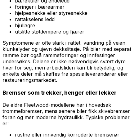
bærekuler og endeledd
foringer i bærearmer
hjelpesnekke eller styresnekke
rattakselens ledd
hjullagre
utslitte støtdempere og fjærer
Symptomene er ofte slark i rattet, vandring på veien,
klunkelyder og ujevn dekkslitasje. På biler med separat
ramme bør også rammeforinger og innfestinger
undersøkes. Delene er ikke nødvendigvis svært dyre
hver for seg, men arbeidstiden kan bli betydelig, og
enkelte deler må skaffes fra spesialleverandører eller
restaureringsmarkedet.
Bremser som trekker, henger eller lekker
De eldre Fleetwood-modellene har i hovedsak
trommelbremser, mens senere biler fikk skivebremser
foran og mer moderne hydraulikk. Typiske problemer
er:
rustne eller innvendig korroderte bremserør