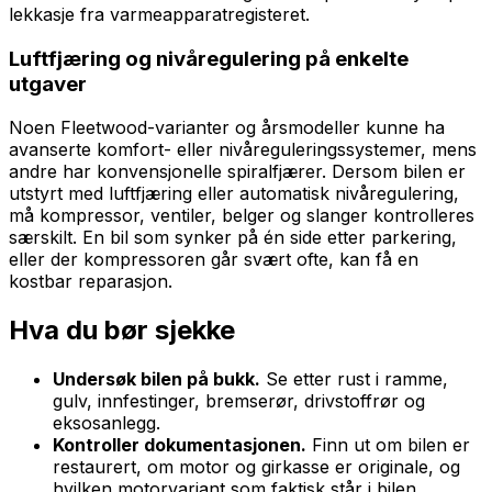
lekkasje fra varmeapparatregisteret.
Luftfjæring og nivåregulering på enkelte
utgaver
Noen Fleetwood-varianter og årsmodeller kunne ha
avanserte komfort- eller nivåreguleringssystemer, mens
andre har konvensjonelle spiralfjærer. Dersom bilen er
utstyrt med luftfjæring eller automatisk nivåregulering,
må kompressor, ventiler, belger og slanger kontrolleres
særskilt. En bil som synker på én side etter parkering,
eller der kompressoren går svært ofte, kan få en
kostbar reparasjon.
Hva du bør sjekke
Undersøk bilen på bukk.
Se etter rust i ramme,
gulv, innfestinger, bremserør, drivstoffrør og
eksosanlegg.
Kontroller dokumentasjonen.
Finn ut om bilen er
restaurert, om motor og girkasse er originale, og
hvilken motorvariant som faktisk står i bilen.