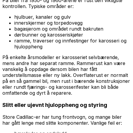
På biler fra 1950- og 1960-årene er rust den viktigste
kontrollen. Typiske områder er:
hjulbuer, kanaler og gulv
innerskjermer og torpedovegg
bagasjerom og området rundt bakruten
dørbunner og karosseriskjøter
ramme, traverser og innfestinger for karosseri og
hjuloppheng
På enkelte årsmodeller er karosseriet selvbærende,
mens andre har separat ramme. Rammerust kan være
vanskelig å oppdage dersom bilen har fått
understellsmasse eller ny lakk. Overflaterust er normalt
på en så gammel bil, men rust i bærende konstruksjoner
eller rundt fjærings- og karosserifester kan bli både
omfattende og dyrt å reparere.
Slitt eller ujevnt hjuloppheng og styring
Store Cadillac-er har tung frontvogn, og mange biler
har gått lenge med slitte komponenter. Vanlige feil er: