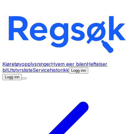
Kjøretøyopplysninger
Hvem eier bilen
Heftelser
bil
Utstyrsliste
Servicehistorikk
Logg inn
Logg inn