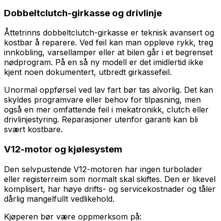
Dobbeltclutch-girkasse og drivlinje
Åttetrinns dobbeltclutch-girkasse er teknisk avansert og
kostbar å reparere. Ved feil kan man oppleve rykk, treg
innkobling, varsellamper eller at bilen går i et begrenset
nødprogram. På en så ny modell er det imidlertid ikke
kjent noen dokumentert, utbredt girkassefeil.
Unormal oppførsel ved lav fart bør tas alvorlig. Det kan
skyldes programvare eller behov for tilpasning, men
også en mer omfattende feil i mekatronikk, clutch eller
drivlinjestyring. Reparasjoner utenfor garanti kan bli
svært kostbare.
V12-motor og kjølesystem
Den selvpustende V12-motoren har ingen turbolader
eller registerreim som normalt skal skiftes. Den er likevel
komplisert, har høye drifts- og servicekostnader og tåler
dårlig mangelfullt vedlikehold.
Kjøperen bør være oppmerksom på: