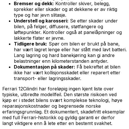
Bremser og dekk:
Kontroller skiver, belegg,
sprekker eller skader og at dekkene er av riktig
type og har jevn slitasje.
Understell og karosseri:
Se etter skader under
bilen, på felger, diffusere, støtfangere og
løftepunkter. Kontroller også at panelåpninger og
lakkerte flater er jevne.
Tidligere bruk:
Spør om bilen er brukt på bane,
har vært lagret lenge eller har stått med lavt batteri.
Lang lagring og hard banekjøring kan gi andre
belastninger enn kilometerstanden antyder.
Dokumentasjon på skader:
Få bekreftet at bilen
ikke har vært kollisjonsskadet eller reparert etter
transport- eller lagringsskader.
Ferrari 12Cilindri har foreløpig ingen kjent liste over
typiske, utbredte modellfeil. Den største risikoen ved
kjøp er i stedet bilens svært komplekse teknologi, høye
reparasjonskostnader og begrensede norske
erfaringsgrunnlag. Et dokumentert, skadefritt eksemplar
med full Ferrari-historikk og gyldig garanti er derfor
langt viktigere enn å lete etter en bestemt svakhet.