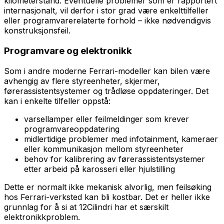
kilometerstand. Eventuelle problemer som er rapportert
internasjonalt, vil derfor i stor grad være enkelttilfeller
eller programvarerelaterte forhold – ikke nødvendigvis
konstruksjonsfeil.
Programvare og elektronikk
Som i andre moderne Ferrari-modeller kan bilen være
avhengig av flere styreenheter, skjermer,
førerassistentsystemer og trådløse oppdateringer. Det
kan i enkelte tilfeller oppstå:
varsellamper eller feilmeldinger som krever
programvareoppdatering
midlertidige problemer med infotainment, kameraer
eller kommunikasjon mellom styreenheter
behov for kalibrering av førerassistentsystemer
etter arbeid på karosseri eller hjulstilling
Dette er normalt ikke mekanisk alvorlig, men feilsøking
hos Ferrari-verksted kan bli kostbar. Det er heller ikke
grunnlag for å si at 12Cilindri har et særskilt
elektronikkproblem.