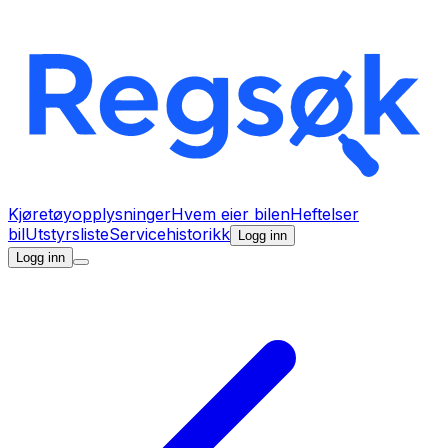
Kjøretøyopplysninger
Hvem eier bilen
Heftelser
bil
Utstyrsliste
Servicehistorikk
Logg inn
Logg inn