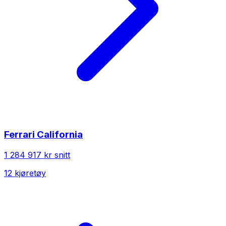
Ferrari
California
1 284 917 kr
snitt
12
kjøretøy