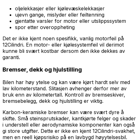
oljelekkasjer eller kjølevæskelekkasjer
ujevn gange, mislyder eller feiltenning
gjentatte varsler for motor eller utslippssystem
spor etter overoppheting
Det er ikke kjent noen spesifikk, vanlig motorfeil på
12Cilindri. En motor- eller kjølesystemfeil vil derimot
kunne bli svært kostbar dersom den ikke dekkes av
garanti.
Bremser, dekk og hjulstilling
Bilen har høy ytelse og kan være kjørt hardt selv med
lav kilometerstand. Slitasjen avhenger derfor mer av
bruk enn av kilometertall. Kontroll av bremseskiver,
bremsebelegg, dekk og hjulstilling er viktig.
Karbon-keramiske bremser kan være svært dyre å
skifte. Små steinsprutskader, kantkjørte felger og skader
i understell eller aerodynamiske komponenter kan også
gi store utgifter. Dette er ikke en kjent 12Cilindri-svakhet,
men en reell kjøpsrisiko på en lavbygd høyytelsesbil.