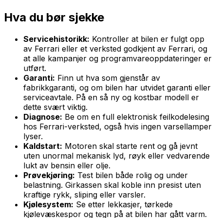
Hva du bør sjekke
Servicehistorikk:
Kontroller at bilen er fulgt opp
av Ferrari eller et verksted godkjent av Ferrari, og
at alle kampanjer og programvareoppdateringer er
utført.
Garanti:
Finn ut hva som gjenstår av
fabrikkgaranti, og om bilen har utvidet garanti eller
serviceavtale. På en så ny og kostbar modell er
dette svært viktig.
Diagnose:
Be om en full elektronisk feilkodelesing
hos Ferrari-verksted, også hvis ingen varsellamper
lyser.
Kaldstart:
Motoren skal starte rent og gå jevnt
uten unormal mekanisk lyd, røyk eller vedvarende
lukt av bensin eller olje.
Prøvekjøring:
Test bilen både rolig og under
belastning. Girkassen skal koble inn presist uten
kraftige rykk, sliping eller varsler.
Kjølesystem:
Se etter lekkasjer, tørkede
kjølevæskespor og tegn på at bilen har gått varm.