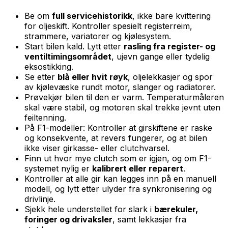
Be om
full servicehistorikk
, ikke bare kvittering
for oljeskift. Kontroller spesielt registerreim,
strammere, variatorer og kjølesystem.
Start bilen kald. Lytt etter
rasling fra register- og
ventiltimingsområdet
, ujevn gange eller tydelig
eksostikking.
Se etter
blå eller hvit røyk
, oljelekkasjer og spor
av kjølevæske rundt motor, slanger og radiatorer.
Prøvekjør bilen til den er varm. Temperaturmåleren
skal være stabil, og motoren skal trekke jevnt uten
feiltenning.
På F1-modeller: Kontroller at girskiftene er raske
og konsekvente, at revers fungerer, og at bilen
ikke viser girkasse- eller clutchvarsel.
Finn ut hvor mye clutch som er igjen, og om F1-
systemet nylig er
kalibrert eller reparert
.
Kontroller at alle gir kan legges inn på en manuell
modell, og lytt etter ulyder fra synkronisering og
drivlinje.
Sjekk hele understellet for slark i
bærekuler,
foringer og drivaksler
, samt lekkasjer fra