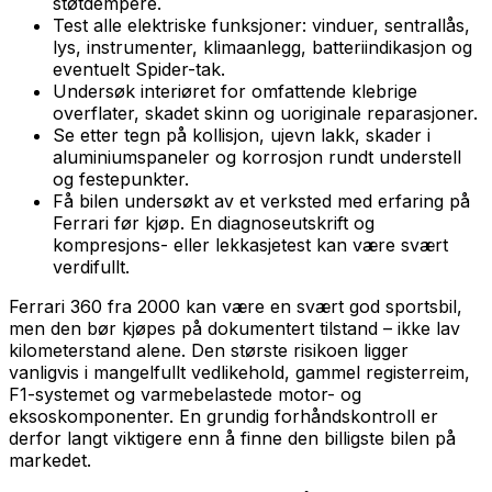
støtdempere.
Test alle elektriske funksjoner: vinduer, sentrallås,
lys, instrumenter, klimaanlegg, batteriindikasjon og
eventuelt Spider-tak.
Undersøk interiøret for omfattende klebrige
overflater, skadet skinn og uoriginale reparasjoner.
Se etter tegn på kollisjon, ujevn lakk, skader i
aluminiumspaneler og korrosjon rundt understell
og festepunkter.
Få bilen undersøkt av et verksted med erfaring på
Ferrari før kjøp. En diagnoseutskrift og
kompresjons- eller lekkasjetest kan være svært
verdifullt.
Ferrari 360 fra 2000 kan være en svært god sportsbil,
men den bør kjøpes på dokumentert tilstand – ikke lav
kilometerstand alene. Den største risikoen ligger
vanligvis i mangelfullt vedlikehold, gammel registerreim,
F1-systemet og varmebelastede motor- og
eksoskomponenter. En grundig forhåndskontroll er
derfor langt viktigere enn å finne den billigste bilen på
markedet.