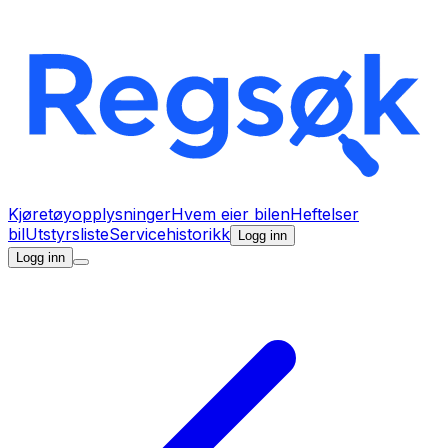
Kjøretøyopplysninger
Hvem eier bilen
Heftelser
bil
Utstyrsliste
Servicehistorikk
Logg inn
Logg inn