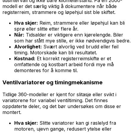
tidsintervall og ikke bare kilometerstand. På en 2000-
modell er det særlig viktig å dokumentere når både
registerreim, strammere og løpehjul sist ble skiftet.
Hva skjer:
Reim, strammere eller løpehjul kan bli
sprø eller slitte etter flere år.
Når:
Tidsalder er viktigere enn kjørelengde. Biler
som har stått mye stille, er ikke nødvendigvis bedre.
Alvorlighet:
Svært alvorlig ved brudd eller feil
timing. Motorskade kan bli resultatet.
Kostnad:
Et korrekt registerreimskifte er et
omfattende og kostbart arbeid fordi mye må
demonteres for å komme til.
Ventilvariatorer og timingmekanisme
Tidlige 360-modeller er kjent for slitasje eller svikt i
variatorene for variabel ventiltiming. Det finnes
oppdaterte deler, og det bør undersøkes om disse er
montert.
Hva skjer:
Slitte variatorer kan gi raslelyd fra
motoren, ujevn gange, redusert ytelse eller