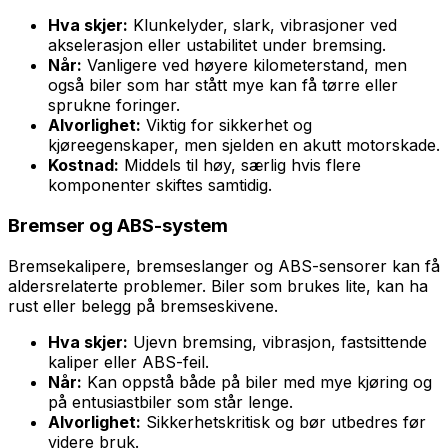
Hva skjer:
Klunkelyder, slark, vibrasjoner ved
akselerasjon eller ustabilitet under bremsing.
Når:
Vanligere ved høyere kilometerstand, men
også biler som har stått mye kan få tørre eller
sprukne foringer.
Alvorlighet:
Viktig for sikkerhet og
kjøreegenskaper, men sjelden en akutt motorskade.
Kostnad:
Middels til høy, særlig hvis flere
komponenter skiftes samtidig.
Bremser og ABS-system
Bremsekalipere, bremseslanger og ABS-sensorer kan få
aldersrelaterte problemer. Biler som brukes lite, kan ha
rust eller belegg på bremseskivene.
Hva skjer:
Ujevn bremsing, vibrasjon, fastsittende
kaliper eller ABS-feil.
Når:
Kan oppstå både på biler med mye kjøring og
på entusiastbiler som står lenge.
Alvorlighet:
Sikkerhetskritisk og bør utbedres før
videre bruk.