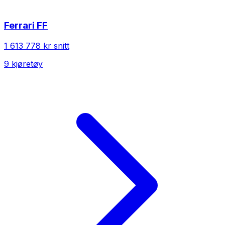
Ferrari
FF
1 613 778 kr
snitt
9
kjøretøy