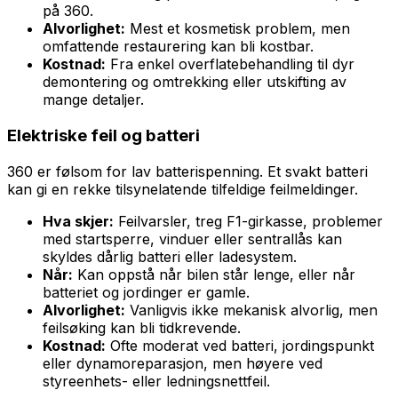
på 360.
Alvorlighet:
Mest et kosmetisk problem, men
omfattende restaurering kan bli kostbar.
Kostnad:
Fra enkel overflatebehandling til dyr
demontering og omtrekking eller utskifting av
mange detaljer.
Elektriske feil og batteri
360 er følsom for lav batterispenning. Et svakt batteri
kan gi en rekke tilsynelatende tilfeldige feilmeldinger.
Hva skjer:
Feilvarsler, treg F1-girkasse, problemer
med startsperre, vinduer eller sentrallås kan
skyldes dårlig batteri eller ladesystem.
Når:
Kan oppstå når bilen står lenge, eller når
batteriet og jordinger er gamle.
Alvorlighet:
Vanligvis ikke mekanisk alvorlig, men
feilsøking kan bli tidkrevende.
Kostnad:
Ofte moderat ved batteri, jordingspunkt
eller dynamoreparasjon, men høyere ved
styreenhets- eller ledningsnettfeil.