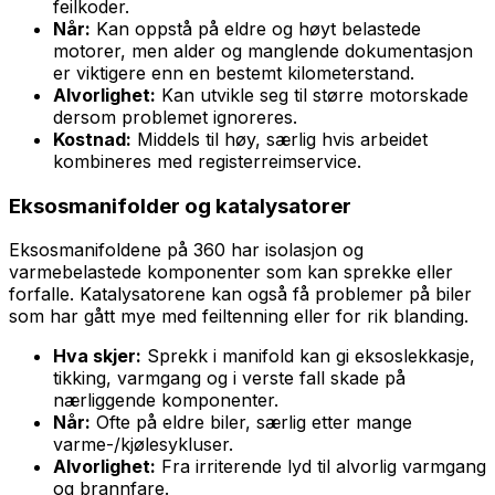
feilkoder.
Når:
Kan oppstå på eldre og høyt belastede
motorer, men alder og manglende dokumentasjon
er viktigere enn en bestemt kilometerstand.
Alvorlighet:
Kan utvikle seg til større motorskade
dersom problemet ignoreres.
Kostnad:
Middels til høy, særlig hvis arbeidet
kombineres med registerreimservice.
Eksosmanifolder og katalysatorer
Eksosmanifoldene på 360 har isolasjon og
varmebelastede komponenter som kan sprekke eller
forfalle. Katalysatorene kan også få problemer på biler
som har gått mye med feiltenning eller for rik blanding.
Hva skjer:
Sprekk i manifold kan gi eksoslekkasje,
tikking, varmgang og i verste fall skade på
nærliggende komponenter.
Når:
Ofte på eldre biler, særlig etter mange
varme-/kjølesykluser.
Alvorlighet:
Fra irriterende lyd til alvorlig varmgang
og brannfare.