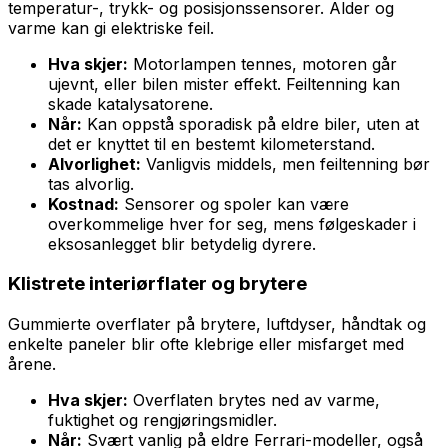
temperatur-, trykk- og posisjonssensorer. Alder og
varme kan gi elektriske feil.
Hva skjer:
Motorlampen tennes, motoren går
ujevnt, eller bilen mister effekt. Feiltenning kan
skade katalysatorene.
Når:
Kan oppstå sporadisk på eldre biler, uten at
det er knyttet til en bestemt kilometerstand.
Alvorlighet:
Vanligvis middels, men feiltenning bør
tas alvorlig.
Kostnad:
Sensorer og spoler kan være
overkommelige hver for seg, mens følgeskader i
eksosanlegget blir betydelig dyrere.
Klistrete interiørflater og brytere
Gummierte overflater på brytere, luftdyser, håndtak og
enkelte paneler blir ofte klebrige eller misfarget med
årene.
Hva skjer:
Overflaten brytes ned av varme,
fuktighet og rengjøringsmidler.
Når:
Svært vanlig på eldre Ferrari-modeller, også