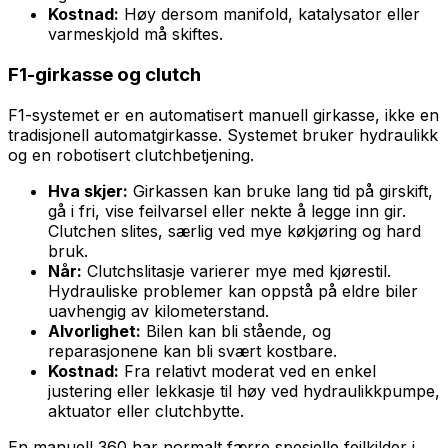
Kostnad:
Høy dersom manifold, katalysator eller
varmeskjold må skiftes.
F1-girkasse og clutch
F1-systemet er en automatisert manuell girkasse, ikke en
tradisjonell automatgirkasse. Systemet bruker hydraulikk
og en robotisert clutchbetjening.
Hva skjer:
Girkassen kan bruke lang tid på girskift,
gå i fri, vise feilvarsel eller nekte å legge inn gir.
Clutchen slites, særlig ved mye køkjøring og hard
bruk.
Når:
Clutchslitasje varierer mye med kjørestil.
Hydrauliske problemer kan oppstå på eldre biler
uavhengig av kilometerstand.
Alvorlighet:
Bilen kan bli stående, og
reparasjonene kan bli svært kostbare.
Kostnad:
Fra relativt moderat ved en enkel
justering eller lekkasje til høy ved hydraulikkpumpe,
aktuator eller clutchbytte.
En manuell 360 har normalt færre spesielle feilkilder i