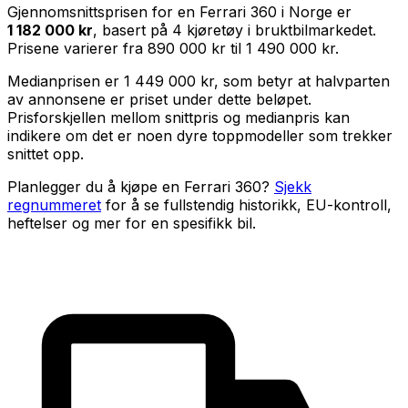
Gjennomsnittsprisen for en
Ferrari 360
i Norge er
1 182 000 kr
, basert på
4
kjøretøy i bruktbilmarkedet.
Prisene varierer fra
890 000 kr
til
1 490 000 kr
.
Medianprisen er
1 449 000 kr
, som betyr at halvparten
av annonsene er priset under dette beløpet.
Prisforskjellen mellom snittpris og medianpris kan
indikere om det er noen dyre toppmodeller som trekker
snittet opp.
Planlegger du å kjøpe en
Ferrari 360
?
Sjekk
regnummeret
for å se fullstendig historikk, EU-kontroll,
heftelser og mer for en spesifikk bil.