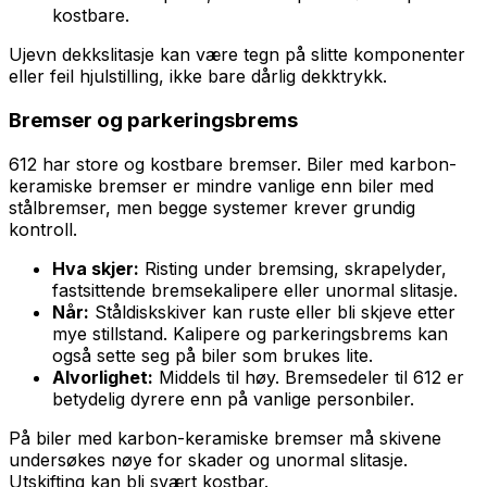
kostbare.
Ujevn dekkslitasje kan være tegn på slitte komponenter
eller feil hjulstilling, ikke bare dårlig dekktrykk.
Bremser og parkeringsbrems
612 har store og kostbare bremser. Biler med karbon-
keramiske bremser er mindre vanlige enn biler med
stålbremser, men begge systemer krever grundig
kontroll.
Hva skjer:
Risting under bremsing, skrapelyder,
fastsittende bremsekalipere eller unormal slitasje.
Når:
Ståldiskskiver kan ruste eller bli skjeve etter
mye stillstand. Kalipere og parkeringsbrems kan
også sette seg på biler som brukes lite.
Alvorlighet:
Middels til høy. Bremsedeler til 612 er
betydelig dyrere enn på vanlige personbiler.
På biler med karbon-keramiske bremser må skivene
undersøkes nøye for skader og unormal slitasje.
Utskifting kan bli svært kostbar.