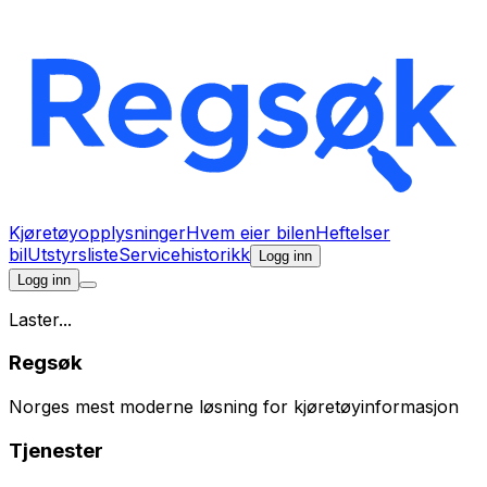
Kjøretøyopplysninger
Hvem eier bilen
Heftelser
bil
Utstyrsliste
Servicehistorikk
Logg inn
Logg inn
Laster...
Regsøk
Norges mest moderne løsning for kjøretøyinformasjon
Tjenester