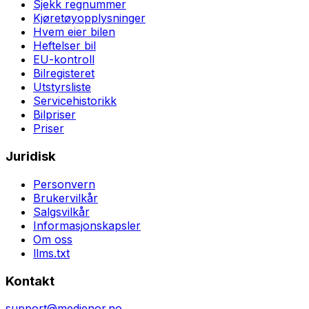
Sjekk regnummer
Kjøretøyopplysninger
Hvem eier bilen
Heftelser bil
EU-kontroll
Bilregisteret
Utstyrsliste
Servicehistorikk
Bilpriser
Priser
Juridisk
Personvern
Brukervilkår
Salgsvilkår
Informasjonskapsler
Om oss
llms.txt
Kontakt
support@medienor.no