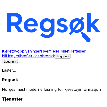
Kjøretøyopplysninger
Hvem eier bilen
Heftelser
bil
Utstyrsliste
Servicehistorikk
Logg inn
Logg inn
Laster...
Regsøk
Norges mest moderne løsning for kjøretøyinformasjon
Tjenester