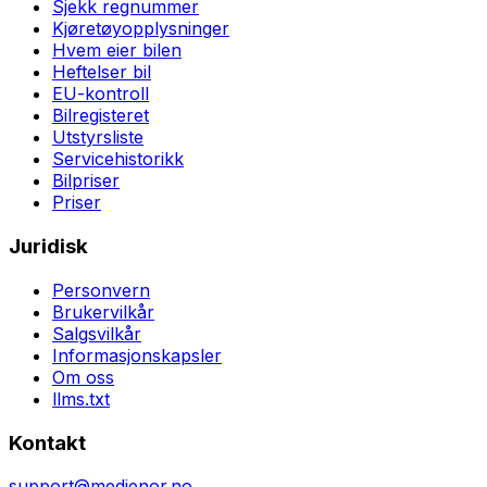
Sjekk regnummer
Kjøretøyopplysninger
Hvem eier bilen
Heftelser bil
EU-kontroll
Bilregisteret
Utstyrsliste
Servicehistorikk
Bilpriser
Priser
Juridisk
Personvern
Brukervilkår
Salgsvilkår
Informasjonskapsler
Om oss
llms.txt
Kontakt
support@medienor.no