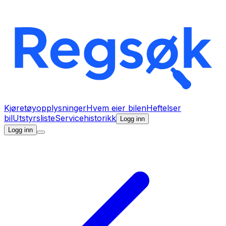
Kjøretøyopplysninger
Hvem eier bilen
Heftelser
bil
Utstyrsliste
Servicehistorikk
Logg inn
Logg inn