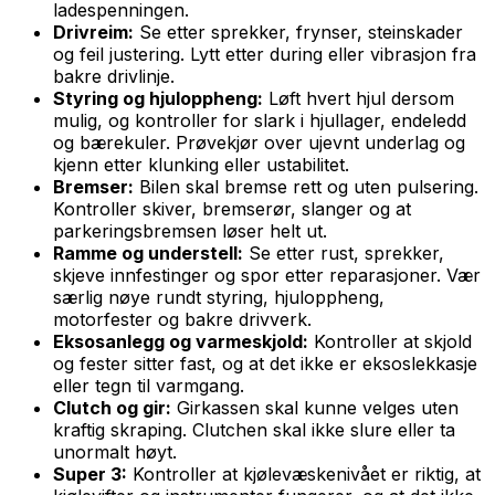
ladespenningen.
Drivreim:
Se etter sprekker, frynser, steinskader
og feil justering. Lytt etter during eller vibrasjon fra
bakre drivlinje.
Styring og hjuloppheng:
Løft hvert hjul dersom
mulig, og kontroller for slark i hjullager, endeledd
og bærekuler. Prøvekjør over ujevnt underlag og
kjenn etter klunking eller ustabilitet.
Bremser:
Bilen skal bremse rett og uten pulsering.
Kontroller skiver, bremserør, slanger og at
parkeringsbremsen løser helt ut.
Ramme og understell:
Se etter rust, sprekker,
skjeve innfestinger og spor etter reparasjoner. Vær
særlig nøye rundt styring, hjuloppheng,
motorfester og bakre drivverk.
Eksosanlegg og varmeskjold:
Kontroller at skjold
og fester sitter fast, og at det ikke er eksoslekkasje
eller tegn til varmgang.
Clutch og gir:
Girkassen skal kunne velges uten
kraftig skraping. Clutchen skal ikke slure eller ta
unormalt høyt.
Super 3:
Kontroller at kjølevæskenivået er riktig, at