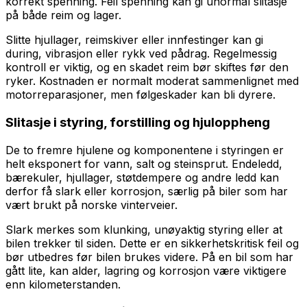
korrekt spenning. Feil spenning kan gi unormal slitasje
på både reim og lager.
Slitte hjullager, reimskiver eller innfestinger kan gi
during, vibrasjon eller rykk ved pådrag. Regelmessig
kontroll er viktig, og en skadet reim bør skiftes før den
ryker. Kostnaden er normalt moderat sammenlignet med
motorreparasjoner, men følgeskader kan bli dyrere.
Slitasje i styring, forstilling og hjuloppheng
De to fremre hjulene og komponentene i styringen er
helt eksponert for vann, salt og steinsprut. Endeledd,
bærekuler, hjullager, støtdempere og andre ledd kan
derfor få slark eller korrosjon, særlig på biler som har
vært brukt på norske vinterveier.
Slark merkes som klunking, unøyaktig styring eller at
bilen trekker til siden. Dette er en sikkerhetskritisk feil og
bør utbedres før bilen brukes videre. På en bil som har
gått lite, kan alder, lagring og korrosjon være viktigere
enn kilometerstanden.