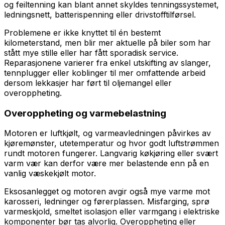
og feiltenning kan blant annet skyldes tenningssystemet,
ledningsnett, batterispenning eller drivstofftilførsel.
Problemene er ikke knyttet til én bestemt
kilometerstand, men blir mer aktuelle på biler som har
stått mye stille eller har fått sporadisk service.
Reparasjonene varierer fra enkel utskifting av slanger,
tennplugger eller koblinger til mer omfattende arbeid
dersom lekkasjer har ført til oljemangel eller
overoppheting.
Overoppheting og varmebelastning
Motoren er luftkjølt, og varmeavledningen påvirkes av
kjøremønster, utetemperatur og hvor godt luftstrømmen
rundt motoren fungerer. Langvarig køkjøring eller svært
varm vær kan derfor være mer belastende enn på en
vanlig væskekjølt motor.
Eksosanlegget og motoren avgir også mye varme mot
karosseri, ledninger og førerplassen. Misfarging, sprø
varmeskjold, smeltet isolasjon eller varmgang i elektriske
komponenter bør tas alvorlig. Overoppheting eller