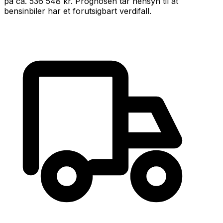
på ca.
536 548 kr
.
Prognosen tar hensyn til at
bensin
biler har et forutsigbart verdifall
.