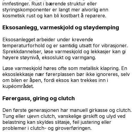
innfestinger. Rust i bærende struktur eller
styringskomponenter er langt mer alvorlig enn
kosmetisk rust og kan bli kostbart å reparere.
Eksosanlegg, varmeskjold og støydemping
Eksosanlegget arbeider under krevende
temperaturforhold og er samtidig utsatt for vibrasjoner.
Sprekkdannelser, løse varmeskjold og lekkasjer kan gi
høyere støynivå, eksoslukt og varmgang.
Løse varmeskjold høres ofte som metallisk klapring. En
eksoslekkasje nær førerplassen bør ikke ignoreres, selv
om bilen er åpen, fordi eksos kan trekkes inn i
kupéområdet.
Førergass, giring og clutch
Den første generasjonen har manuell girkasse og clutch.
Tung eller ujevn clutch, vanskelige girskift og ulyd ved
belastning kan skyldes slitasje, feil justering eller
problemer i clutch- og giroverføringen.