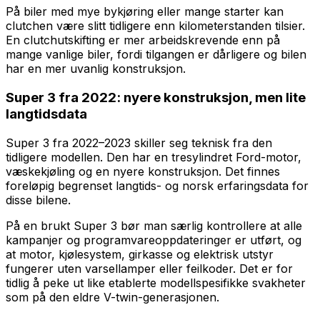
På biler med mye bykjøring eller mange starter kan
clutchen være slitt tidligere enn kilometerstanden tilsier.
En clutchutskifting er mer arbeidskrevende enn på
mange vanlige biler, fordi tilgangen er dårligere og bilen
har en mer uvanlig konstruksjon.
Super 3 fra 2022: nyere konstruksjon, men lite
langtidsdata
Super 3 fra 2022–2023 skiller seg teknisk fra den
tidligere modellen. Den har en tresylindret Ford-motor,
væskekjøling og en nyere konstruksjon. Det finnes
foreløpig begrenset langtids- og norsk erfaringsdata for
disse bilene.
På en brukt Super 3 bør man særlig kontrollere at alle
kampanjer og programvareoppdateringer er utført, og
at motor, kjølesystem, girkasse og elektrisk utstyr
fungerer uten varsellamper eller feilkoder. Det er for
tidlig å peke ut like etablerte modellspesifikke svakheter
som på den eldre V-twin-generasjonen.