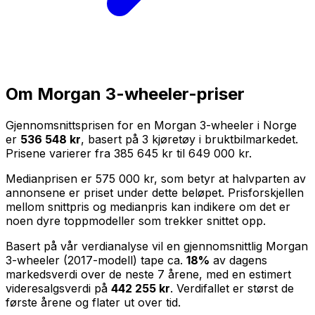
Om
Morgan 3-wheeler
-priser
Gjennomsnittsprisen for en
Morgan 3-wheeler
i Norge
er
536 548 kr
, basert på
3
kjøretøy i bruktbilmarkedet.
Prisene varierer fra
385 645 kr
til
649 000 kr
.
Medianprisen er
575 000 kr
, som betyr at halvparten av
annonsene er priset under dette beløpet. Prisforskjellen
mellom snittpris og medianpris kan indikere om det er
noen dyre toppmodeller som trekker snittet opp.
Basert på vår verdianalyse vil en gjennomsnittlig
Morgan
3-wheeler
(
2017
-modell) tape ca.
18
%
av dagens
markedsverdi over de neste
7
årene, med en estimert
videresalgsverdi på
442 255 kr
. Verdifallet er størst de
første årene og flater ut over tid.