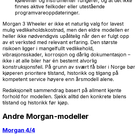
kjølevifter og instrumenter fungerer, og at det ikke
finnes aktive feilkoder eller utestående
programvareoppdateringer.
Morgan 3 Wheeler er ikke et naturlig valg for lavest
mulig vedlikeholdskostnad, men den eldre modellen er
heller ikke nødvendigvis upålitelig når den er fulgt opp
av et verksted med relevant erfaring. Den største
risikoen ligger i mangelfullt vedlikehold,
vibrasjonsskader, korrosjon og dårlig dokumentasjon –
ikke i at alle biler har én bestemt alvorlig
konstruksjonsfeil. På grunn av svært få biler i Norge bør
kjøperen prioritere tilstand, historikk og tilgang på
kompetent service høyere enn årsmodell alene.
Redaksjonelt sammendrag basert på allment kjente
forhold for modellen. Sjekk alltid den konkrete bilens
tilstand og historikk før kjøp.
Andre
Morgan
-modeller
Morgan
4/4