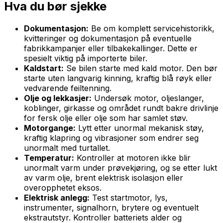
Hva du bør sjekke
Dokumentasjon:
Be om komplett servicehistorikk,
kvitteringer og dokumentasjon på eventuelle
fabrikkampanjer eller tilbakekallinger. Dette er
spesielt viktig på importerte biler.
Kaldstart:
Se bilen starte med kald motor. Den bør
starte uten langvarig kinning, kraftig blå røyk eller
vedvarende feiltenning.
Olje og lekkasjer:
Undersøk motor, oljeslanger,
koblinger, girkasse og området rundt bakre drivlinje
for fersk olje eller olje som har samlet støv.
Motorgange:
Lytt etter unormal mekanisk støy,
kraftig klapring og vibrasjoner som endrer seg
unormalt med turtallet.
Temperatur:
Kontroller at motoren ikke blir
unormalt varm under prøvekjøring, og se etter lukt
av varm olje, brent elektrisk isolasjon eller
overopphetet eksos.
Elektrisk anlegg:
Test startmotor, lys,
instrumenter, signalhorn, brytere og eventuelt
ekstrautstyr. Kontroller batteriets alder og