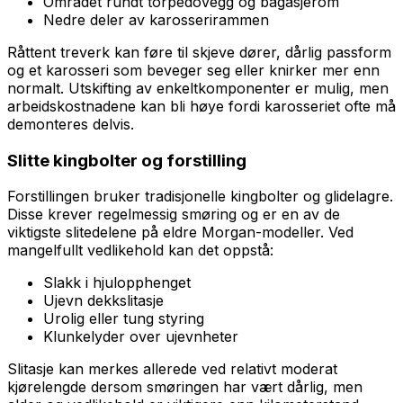
Området rundt torpedovegg og bagasjerom
Nedre deler av karosserirammen
Råttent treverk kan føre til skjeve dører, dårlig passform
og et karosseri som beveger seg eller knirker mer enn
normalt. Utskifting av enkeltkomponenter er mulig, men
arbeidskostnadene kan bli høye fordi karosseriet ofte må
demonteres delvis.
Slitte kingbolter og forstilling
Forstillingen bruker tradisjonelle kingbolter og glidelagre.
Disse krever regelmessig smøring og er en av de
viktigste slitedelene på eldre Morgan-modeller. Ved
mangelfullt vedlikehold kan det oppstå:
Slakk i hjulopphenget
Ujevn dekkslitasje
Urolig eller tung styring
Klunkelyder over ujevnheter
Slitasje kan merkes allerede ved relativt moderat
kjørelengde dersom smøringen har vært dårlig, men