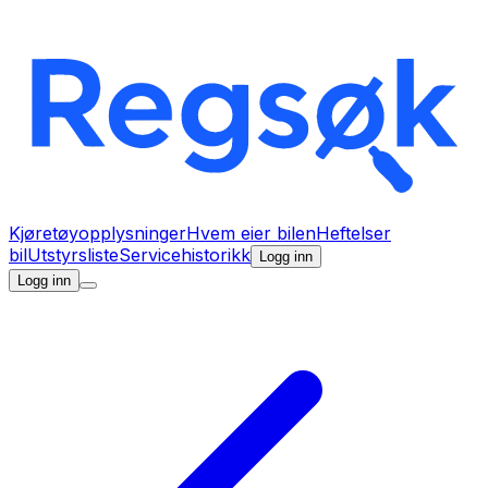
Kjøretøyopplysninger
Hvem eier bilen
Heftelser
bil
Utstyrsliste
Servicehistorikk
Logg inn
Logg inn