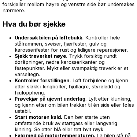
forskjeller mellom høyre og venstre side bør undersøkes
nærmere.
Hva du bør sjekke
Undersøk bilen på løftebukk.
Kontroller hele
stålrammen, sveiser, fjærfester, gulv og
karosserifester for rust og tidligere reparasjoner.
Sjekk treverket nøye.
Trykk forsiktig rundt
døråpninger, nedre karosserikanter og
festepunkter. Mykt eller svampaktig treverk er et
varseltegn.
Kontroller forstillingen.
Løft forhjulene og kjenn
etter slakk i kingbolter, hjullagre, styreledd og
hjuloppheng.
Prøvekjør på ujevnt underlag.
Lytt etter klunking,
og kjenn etter om bilen trekker til én side eller føles
ustabil.
Start motoren kald.
Den bør starte uten
omfattende bruk av startgass eller langvarig
kinning. Se etter blå eller tett hvit røyk.
Følg med på motortemperaturen.
La bilen stå på