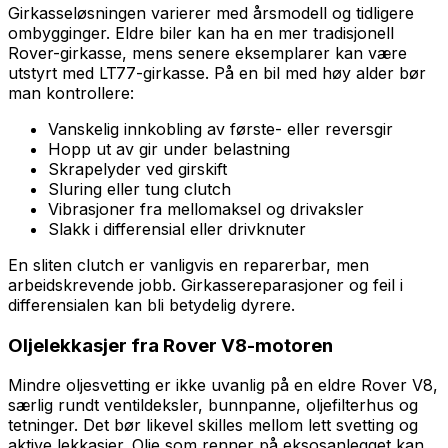
Girkasseløsningen varierer med årsmodell og tidligere
ombygginger. Eldre biler kan ha en mer tradisjonell
Rover-girkasse, mens senere eksemplarer kan være
utstyrt med LT77-girkasse. På en bil med høy alder bør
man kontrollere:
Vanskelig innkobling av første- eller reversgir
Hopp ut av gir under belastning
Skrapelyder ved girskift
Sluring eller tung clutch
Vibrasjoner fra mellomaksel og drivaksler
Slakk i differensial eller drivknuter
En sliten clutch er vanligvis en reparerbar, men
arbeidskrevende jobb. Girkassereparasjoner og feil i
differensialen kan bli betydelig dyrere.
Oljelekkasjer fra Rover V8-motoren
Mindre oljesvetting er ikke uvanlig på en eldre Rover V8,
særlig rundt ventildeksler, bunnpanne, oljefilterhus og
tetninger. Det bør likevel skilles mellom lett svetting og
aktive lekkasjer. Olje som renner på eksosanlegget kan