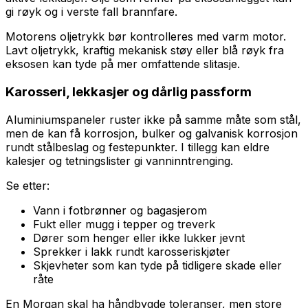
gi røyk og i verste fall brannfare.
Motorens oljetrykk bør kontrolleres med varm motor.
Lavt oljetrykk, kraftig mekanisk støy eller blå røyk fra
eksosen kan tyde på mer omfattende slitasje.
Karosseri, lekkasjer og dårlig passform
Aluminiumspaneler ruster ikke på samme måte som stål,
men de kan få korrosjon, bulker og galvanisk korrosjon
rundt stålbeslag og festepunkter. I tillegg kan eldre
kalesjer og tetningslister gi vanninntrenging.
Se etter:
Vann i fotbrønner og bagasjerom
Fukt eller mugg i tepper og treverk
Dører som henger eller ikke lukker jevnt
Sprekker i lakk rundt karosseriskjøter
Skjevheter som kan tyde på tidligere skade eller
råte
En Morgan skal ha håndbygde toleranser, men store