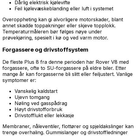
Dårlig elektrisk kjølevifte
Feil kjølevæskeblanding eller luft i systemet
Overoppheting kan gi alvorligere motorskader, blant
annet skadde toppakninger eller skjeve topplokk.
Temperaturmåleren bør følges nøye under
prøvekjøring, spesielt i kø og ved varm motor.
Forgassere og drivstoffsystem
De fleste Plus 8 fra denne perioden har Rover V8 med
forgassere, ofte to SU-forgassere på eldre biler. Etter
mange år kan forgasserne bli slitt eller feiljustert. Vanlige
symptomer er:
Vanskelig kaldstart
Ujevn tomgang
Nøling ved gasspådrag
Høyt drivstofforbruk
Drivstofflukt eller lekkasje
Membraner, nåleventiler, flottører og spjeldakslinger kan
trenge overhaling. Gummislanger og drivstoffledninger