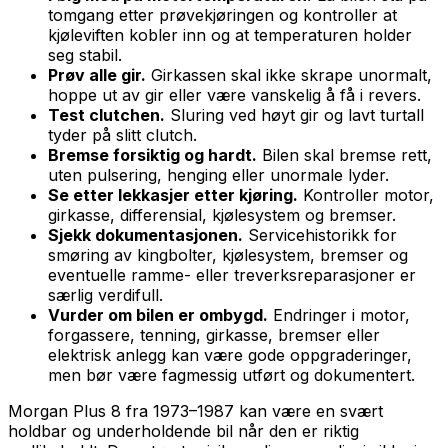
tomgang etter prøvekjøringen og kontroller at
kjøleviften kobler inn og at temperaturen holder
seg stabil.
Prøv alle gir.
Girkassen skal ikke skrape unormalt,
hoppe ut av gir eller være vanskelig å få i revers.
Test clutchen.
Sluring ved høyt gir og lavt turtall
tyder på slitt clutch.
Bremse forsiktig og hardt.
Bilen skal bremse rett,
uten pulsering, henging eller unormale lyder.
Se etter lekkasjer etter kjøring.
Kontroller motor,
girkasse, differensial, kjølesystem og bremser.
Sjekk dokumentasjonen.
Servicehistorikk for
smøring av kingbolter, kjølesystem, bremser og
eventuelle ramme- eller treverksreparasjoner er
særlig verdifull.
Vurder om bilen er ombygd.
Endringer i motor,
forgassere, tenning, girkasse, bremser eller
elektrisk anlegg kan være gode oppgraderinger,
men bør være fagmessig utført og dokumentert.
Morgan Plus 8 fra 1973–1987 kan være en svært
holdbar og underholdende bil når den er riktig