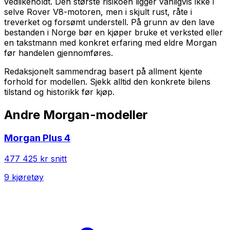
vedlikeholdt. Den største risikoen ligger vanligvis ikke i
selve Rover V8-motoren, men i skjult rust, råte i
treverket og forsømt understell. På grunn av den lave
bestanden i Norge bør en kjøper bruke et verksted eller
en takstmann med konkret erfaring med eldre Morgan
før handelen gjennomføres.
Redaksjonelt sammendrag basert på allment kjente
forhold for modellen. Sjekk alltid den konkrete bilens
tilstand og historikk før kjøp.
Andre
Morgan
-modeller
Morgan
Plus 4
477 425 kr
snitt
9
kjøretøy