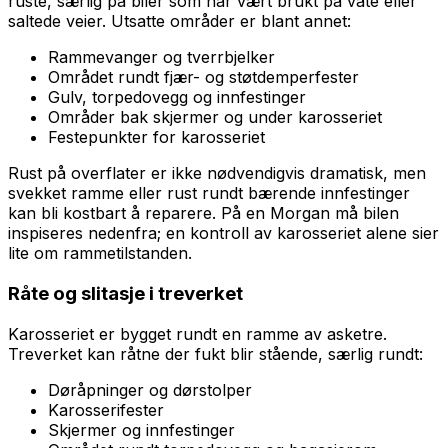
ruste, særlig på biler som har vært brukt på våte eller
saltede veier. Utsatte områder er blant annet:
Rammevanger og tverrbjelker
Området rundt fjær- og støtdemperfester
Gulv, torpedovegg og innfestinger
Områder bak skjermer og under karosseriet
Festepunkter for karosseriet
Rust på overflater er ikke nødvendigvis dramatisk, men
svekket ramme eller rust rundt bærende innfestinger
kan bli kostbart å reparere. På en Morgan må bilen
inspiseres nedenfra; en kontroll av karosseriet alene sier
lite om rammetilstanden.
Råte og slitasje i treverket
Karosseriet er bygget rundt en ramme av asketre.
Treverket kan råtne der fukt blir stående, særlig rundt:
Døråpninger og dørstolper
Karosserifester
Skjermer og innfestinger