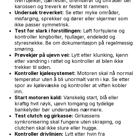
tverrbjelker, fjærfester, bremserør og områder der
karosseri og treverk er festet til rammen.
Undersøk treverket:
Se etter myke områder,
misfarging, sprekker og dører eller skjermer som
ikke passer symmetrisk.
Test for slark i forstillingen:
Løft forhjulene og
kontroller kingbolter, hjullager, endeledd og
styresnekke. Be om dokumentasjon på regelmessig
smøring.
Prøvekjør på ujevn vei:
Lytt etter klunking, kjenn
etter vandring i rattet og kontroller at bilen ikke
trekker til siden.
Kontroller kjølesystemet:
Motoren skal nå normal
temperatur uten å bli unormalt varm i kø. Se etter
spor av kjølevæske og kontroller at viften kobler
inn.
Start motoren kald:
Vanskelig start, blå eller
kraftig hvit røyk, ujevn tomgang og tydelige
bankelyder bør undersøkes nærmere.
Test clutch og girkasse:
Girkassens
synkronisering skal fungere uten skraping, og
clutchen skal ikke slure eller hugge.
Kontroller drivlinjen:
Lytt etter hvin fra