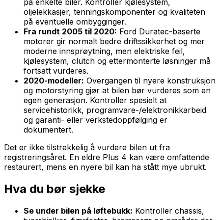
på enkelte biler. Kontroller kjølesystem,
oljelekkasjer, tenningskomponenter og kvaliteten
på eventuelle ombygginger.
Fra rundt 2005 til 2020:
Ford Duratec-baserte
motorer gir normalt bedre driftssikkerhet og mer
moderne innsprøytning, men elektriske feil,
kjølesystem, clutch og ettermonterte løsninger må
fortsatt vurderes.
2020-modeller:
Overgangen til nyere konstruksjon
og motorstyring gjør at bilen bør vurderes som en
egen generasjon. Kontroller spesielt at
servicehistorikk, programvare-/elektronikkarbeid
og garanti- eller verkstedoppfølging er
dokumentert.
Det er ikke tilstrekkelig å vurdere bilen ut fra
registreringsåret. En eldre Plus 4 kan være omfattende
restaurert, mens en nyere bil kan ha stått mye ubrukt.
Hva du bør sjekke
Se under bilen på løftebukk:
Kontroller chassis,