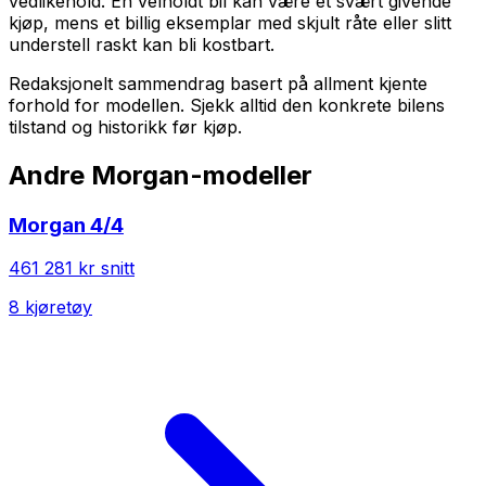
vedlikehold. En velholdt bil kan være et svært givende
kjøp, mens et billig eksemplar med skjult råte eller slitt
understell raskt kan bli kostbart.
Redaksjonelt sammendrag basert på allment kjente
forhold for modellen. Sjekk alltid den konkrete bilens
tilstand og historikk før kjøp.
Andre
Morgan
-modeller
Morgan
4/4
461 281 kr
snitt
8
kjøretøy