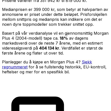
Prisene varierer fra
351 942 kr
til
819 000 kr
.
Medianprisen er
399 000 kr
, som betyr at halvparten av
annonsene er priset under dette beløpet. Prisforskjellen
mellom snittpris og medianpris kan indikere om det er
noen dyre toppmodeller som trekker snittet opp.
Basert på vår verdianalyse vil en gjennomsnittlig
Morgan
Plus 4
(
2004
-modell) tape ca.
18
%
av dagens
markedsverdi over de neste
7
årene, med en estimert
videresalgsverdi på
404 134 kr
. Verdifallet er størst de
første årene og flater ut over tid.
Planlegger du å kjøpe en
Morgan Plus 4
?
Sjekk
regnummeret
for å se fullstendig historikk, EU-kontroll,
heftelser og mer for en spesifikk bil.