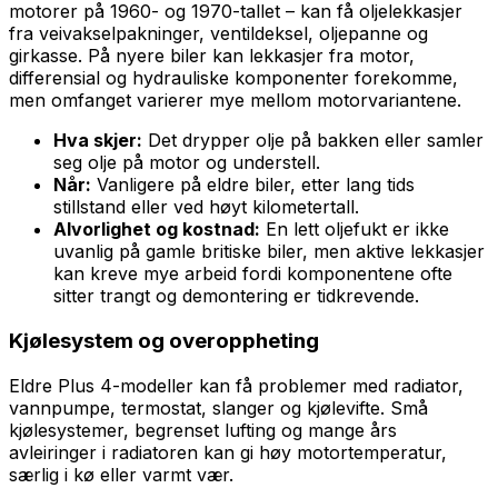
motorer på 1960- og 1970-tallet – kan få oljelekkasjer
fra veivakselpakninger, ventildeksel, oljepanne og
girkasse. På nyere biler kan lekkasjer fra motor,
differensial og hydrauliske komponenter forekomme,
men omfanget varierer mye mellom motorvariantene.
Hva skjer:
Det drypper olje på bakken eller samler
seg olje på motor og understell.
Når:
Vanligere på eldre biler, etter lang tids
stillstand eller ved høyt kilometertall.
Alvorlighet og kostnad:
En lett oljefukt er ikke
uvanlig på gamle britiske biler, men aktive lekkasjer
kan kreve mye arbeid fordi komponentene ofte
sitter trangt og demontering er tidkrevende.
Kjølesystem og overoppheting
Eldre Plus 4-modeller kan få problemer med radiator,
vannpumpe, termostat, slanger og kjølevifte. Små
kjølesystemer, begrenset lufting og mange års
avleiringer i radiatoren kan gi høy motortemperatur,
særlig i kø eller varmt vær.