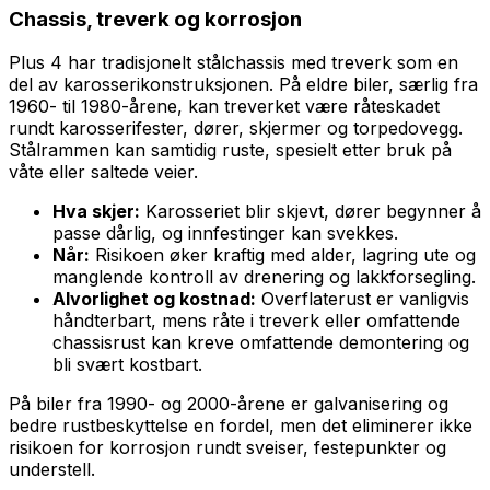
Chassis, treverk og korrosjon
Plus 4 har tradisjonelt stålchassis med treverk som en
del av karosserikonstruksjonen. På eldre biler, særlig fra
1960- til 1980-årene, kan treverket være råteskadet
rundt karosserifester, dører, skjermer og torpedovegg.
Stålrammen kan samtidig ruste, spesielt etter bruk på
våte eller saltede veier.
Hva skjer:
Karosseriet blir skjevt, dører begynner å
passe dårlig, og innfestinger kan svekkes.
Når:
Risikoen øker kraftig med alder, lagring ute og
manglende kontroll av drenering og lakkforsegling.
Alvorlighet og kostnad:
Overflaterust er vanligvis
håndterbart, mens råte i treverk eller omfattende
chassisrust kan kreve omfattende demontering og
bli svært kostbart.
På biler fra 1990- og 2000-årene er galvanisering og
bedre rustbeskyttelse en fordel, men det eliminerer ikke
risikoen for korrosjon rundt sveiser, festepunkter og
understell.