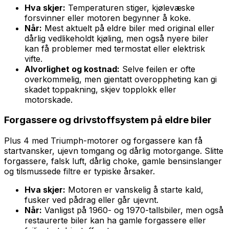
Hva skjer:
Temperaturen stiger, kjølevæske
forsvinner eller motoren begynner å koke.
Når:
Mest aktuelt på eldre biler med original eller
dårlig vedlikeholdt kjøling, men også nyere biler
kan få problemer med termostat eller elektrisk
vifte.
Alvorlighet og kostnad:
Selve feilen er ofte
overkommelig, men gjentatt overoppheting kan gi
skadet toppakning, skjev topplokk eller
motorskade.
Forgassere og drivstoffsystem på eldre biler
Plus 4 med Triumph-motorer og forgassere kan få
startvansker, ujevn tomgang og dårlig motorgange. Slitte
forgassere, falsk luft, dårlig choke, gamle bensinslanger
og tilsmussede filtre er typiske årsaker.
Hva skjer:
Motoren er vanskelig å starte kald,
fusker ved pådrag eller går ujevnt.
Når:
Vanligst på 1960- og 1970-tallsbiler, men også
restaurerte biler kan ha gamle forgassere eller