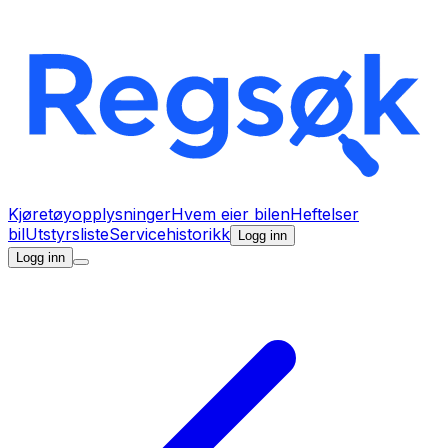
Kjøretøyopplysninger
Hvem eier bilen
Heftelser
bil
Utstyrsliste
Servicehistorikk
Logg inn
Logg inn