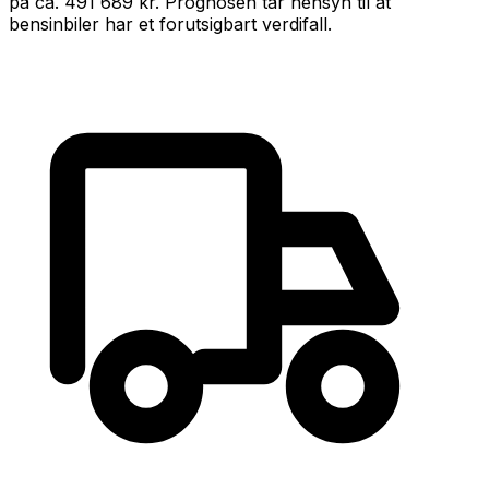
på ca.
491 689 kr
.
Prognosen tar hensyn til at
bensin
biler har et forutsigbart verdifall
.