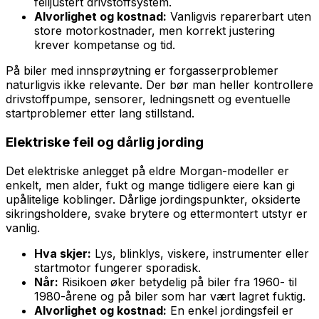
feiljustert drivstoffsystem.
Alvorlighet og kostnad:
Vanligvis reparerbart uten
store motorkostnader, men korrekt justering
krever kompetanse og tid.
På biler med innsprøytning er forgasserproblemer
naturligvis ikke relevante. Der bør man heller kontrollere
drivstoffpumpe, sensorer, ledningsnett og eventuelle
startproblemer etter lang stillstand.
Elektriske feil og dårlig jording
Det elektriske anlegget på eldre Morgan-modeller er
enkelt, men alder, fukt og mange tidligere eiere kan gi
upålitelige koblinger. Dårlige jordingspunkter, oksiderte
sikringsholdere, svake brytere og ettermontert utstyr er
vanlig.
Hva skjer:
Lys, blinklys, viskere, instrumenter eller
startmotor fungerer sporadisk.
Når:
Risikoen øker betydelig på biler fra 1960- til
1980-årene og på biler som har vært lagret fuktig.
Alvorlighet og kostnad:
En enkel jordingsfeil er