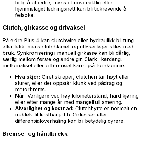
billig å utbedre, mens et uoversiktlig eller
hjemmelaget ledningsnett kan bli tidkrevende å
feilsøke.
Clutch, girkasse og drivaksel
På eldre Plus 4 kan clutchwire eller hydraulikk bli tung
eller lekk, mens clutchlamell og utløserlager slites med
bruk. Synkronisering i manuell girkasse kan bli dårlig,
særlig mellom første og andre gir. Slark i kardang,
mellomaksel eller differensial kan også forekomme.
Hva skjer:
Giret skraper, clutchen tar høyt eller
slurer, eller det oppstår klunk ved pådrag og
motorbrems.
Når:
Vanligere ved høy kilometerstand, hard kjøring
eller etter mange år med mangelfull smøring.
Alvorlighet og kostnad:
Clutchbytte er normalt en
middels til kostbar jobb. Girkasse- eller
differensialoverhaling kan bli betydelig dyrere.
Bremser og håndbrekk