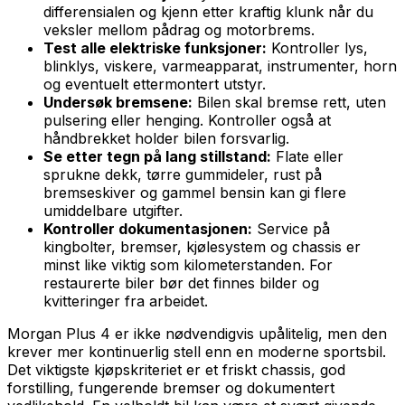
differensialen og kjenn etter kraftig klunk når du
veksler mellom pådrag og motorbrems.
Test alle elektriske funksjoner:
Kontroller lys,
blinklys, viskere, varmeapparat, instrumenter, horn
og eventuelt ettermontert utstyr.
Undersøk bremsene:
Bilen skal bremse rett, uten
pulsering eller henging. Kontroller også at
håndbrekket holder bilen forsvarlig.
Se etter tegn på lang stillstand:
Flate eller
sprukne dekk, tørre gummideler, rust på
bremseskiver og gammel bensin kan gi flere
umiddelbare utgifter.
Kontroller dokumentasjonen:
Service på
kingbolter, bremser, kjølesystem og chassis er
minst like viktig som kilometerstanden. For
restaurerte biler bør det finnes bilder og
kvitteringer fra arbeidet.
Morgan Plus 4 er ikke nødvendigvis upålitelig, men den
krever mer kontinuerlig stell enn en moderne sportsbil.
Det viktigste kjøpskriteriet er et friskt chassis, god
forstilling, fungerende bremser og dokumentert