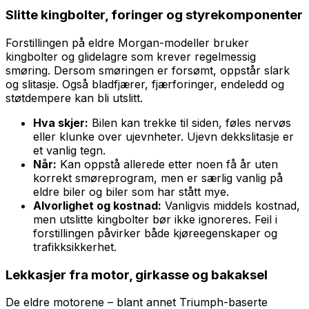
Slitte kingbolter, foringer og styrekomponenter
Forstillingen på eldre Morgan-modeller bruker
kingbolter og glidelagre som krever regelmessig
smøring. Dersom smøringen er forsømt, oppstår slark
og slitasje. Også bladfjærer, fjærforinger, endeledd og
støtdempere kan bli utslitt.
Hva skjer:
Bilen kan trekke til siden, føles nervøs
eller klunke over ujevnheter. Ujevn dekkslitasje er
et vanlig tegn.
Når:
Kan oppstå allerede etter noen få år uten
korrekt smøreprogram, men er særlig vanlig på
eldre biler og biler som har stått mye.
Alvorlighet og kostnad:
Vanligvis middels kostnad,
men utslitte kingbolter bør ikke ignoreres. Feil i
forstillingen påvirker både kjøreegenskaper og
trafikksikkerhet.
Lekkasjer fra motor, girkasse og bakaksel
De eldre motorene – blant annet Triumph-baserte