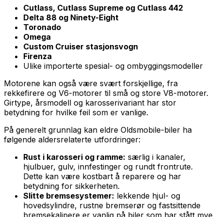
Cutlass, Cutlass Supreme og Cutlass 442
Delta 88 og Ninety-Eight
Toronado
Omega
Custom Cruiser stasjonsvogn
Firenza
Ulike importerte spesial- og ombyggingsmodeller
Motorene kan også være svært forskjellige, fra
rekkefirere og V6-motorer til små og store V8-motorer.
Girtype, årsmodell og karosserivariant har stor
betydning for hvilke feil som er vanlige.
På generelt grunnlag kan eldre Oldsmobile-biler ha
følgende aldersrelaterte utfordringer:
Rust i karosseri og ramme:
særlig i kanaler,
hjulbuer, gulv, innfestinger og rundt frontrute.
Dette kan være kostbart å reparere og har
betydning for sikkerheten.
Slitte bremsesystemer:
lekkende hjul- og
hovedsylindre, rustne bremserør og fastsittende
bremsekalipere er vanlig på biler som har stått mye