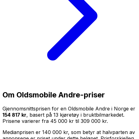
Om
Oldsmobile Andre
-priser
Gjennomsnittsprisen for en
Oldsmobile Andre
i Norge er
154 817 kr
, basert på
13
kjøretøy i bruktbilmarkedet.
Prisene varierer fra
45 000 kr
til
309 000 kr
.
Medianprisen er
140 000 kr
, som betyr at halvparten av
annonsene er priset under dette beløpet. Prisforskjellen