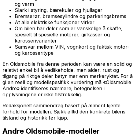
og varm
Slark i styring, bærekuler og hjullager
Bremserør, bremsesylindre og parkeringsbrems
At alle elektriske funksjoner virker
Om bilen har deler som er vanskelige å skaffe,
spesielt til spesielle motorer, girkasser og
karosserivarianter
Samsvar mellom VIN, vognkort og faktisk motor-
og karosseritype
En Oldsmobile fra denne perioden kan være en solid og
relativt enkel bil å vedlikeholde, men alder, rust og
tilgang på riktige deler betyr mer enn merke­ryktet. For å
gi en reell og modellspesifikk vurdering må «Oldsmobile
Andre» identifiseres nærmere; betegnelsen i
opplysningene er ikke tilstrekkelig.
Redaksjonelt sammendrag basert på allment kjente
forhold for modellen. Sjekk alltid den konkrete bilens
tilstand og historikk før kjøp.
Andre
Oldsmobile
-modeller