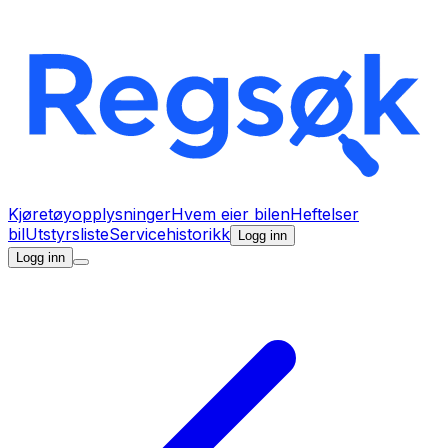
Kjøretøyopplysninger
Hvem eier bilen
Heftelser
bil
Utstyrsliste
Servicehistorikk
Logg inn
Logg inn