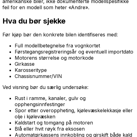
amerikanske biler, ikke dokumenterte modellspesifikke
feil for en modell som heter «Andre».
Hva du bør sjekke
Før kjøp bør den konkrete bilen identifiseres med:
Full modellbetegnelse fra vognkortet
Førstegangsregistreringsår og eventuell importdato
Motorens størrelse og motorkode
Girkasse
Karosseritype
Chassisnummer/VIN
Ved visning bør du særlig undersøke:
Rust i ramme, kanaler, gulv og
opphengsinnfestinger
Spor etter overoppheting, kjølevæskelekkasje eller
olje i kjølevæsken
Kaldstart og tomgang på motoren
Blå eller hvit røyk fra eksosen
Automatgirkassens innkobling og girskift både kald