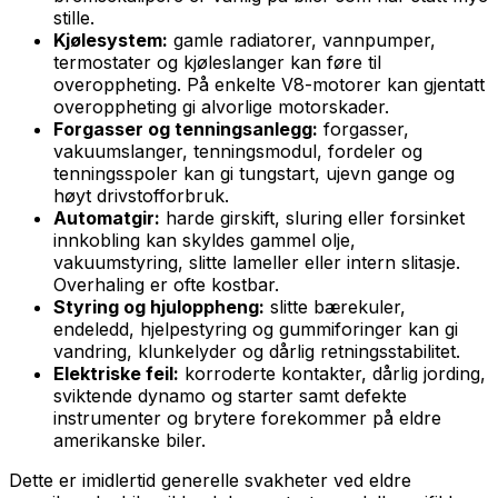
stille.
Kjølesystem:
gamle radiatorer, vannpumper,
termostater og kjøleslanger kan føre til
overoppheting. På enkelte V8-motorer kan gjentatt
overoppheting gi alvorlige motorskader.
Forgasser og tenningsanlegg:
forgasser,
vakuumslanger, tenningsmodul, fordeler og
tenningsspoler kan gi tungstart, ujevn gange og
høyt drivstofforbruk.
Automatgir:
harde girskift, sluring eller forsinket
innkobling kan skyldes gammel olje,
vakuumstyring, slitte lameller eller intern slitasje.
Overhaling er ofte kostbar.
Styring og hjuloppheng:
slitte bærekuler,
endeledd, hjelpestyring og gummiforinger kan gi
vandring, klunkelyder og dårlig retningsstabilitet.
Elektriske feil:
korroderte kontakter, dårlig jording,
sviktende dynamo og starter samt defekte
instrumenter og brytere forekommer på eldre
amerikanske biler.
Dette er imidlertid generelle svakheter ved eldre