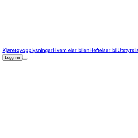
Kjøretøyopplysninger
Hvem eier bilen
Heftelser bil
Utstyrsli
Logg inn