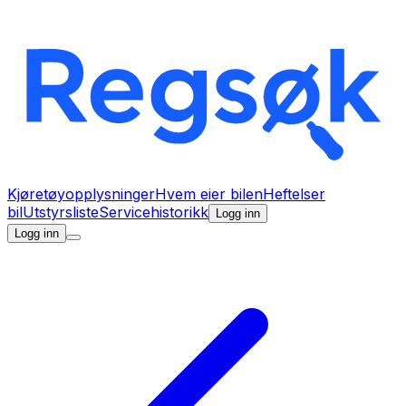
Kjøretøyopplysninger
Hvem eier bilen
Heftelser
bil
Utstyrsliste
Servicehistorikk
Logg inn
Logg inn