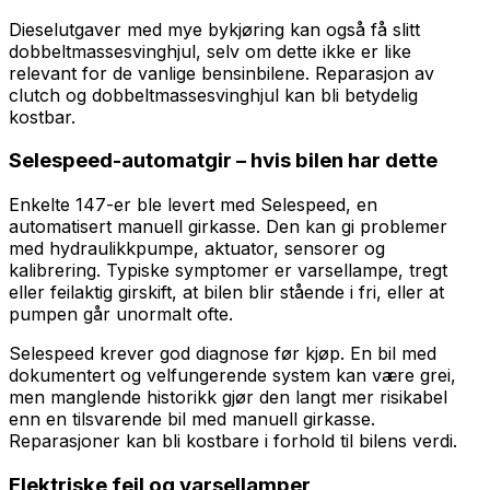
Dieselutgaver med mye bykjøring kan også få slitt
dobbeltmassesvinghjul, selv om dette ikke er like
relevant for de vanlige bensinbilene. Reparasjon av
clutch og dobbeltmassesvinghjul kan bli betydelig
kostbar.
Selespeed-automatgir – hvis bilen har dette
Enkelte 147-er ble levert med Selespeed, en
automatisert manuell girkasse. Den kan gi problemer
med hydraulikkpumpe, aktuator, sensorer og
kalibrering. Typiske symptomer er varsellampe, tregt
eller feilaktig girskift, at bilen blir stående i fri, eller at
pumpen går unormalt ofte.
Selespeed krever god diagnose før kjøp. En bil med
dokumentert og velfungerende system kan være grei,
men manglende historikk gjør den langt mer risikabel
enn en tilsvarende bil med manuell girkasse.
Reparasjoner kan bli kostbare i forhold til bilens verdi.
Elektriske feil og varsellamper