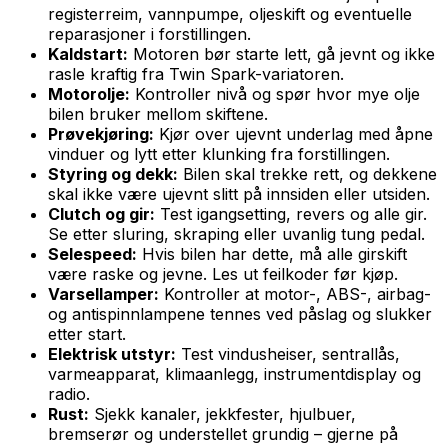
registerreim, vannpumpe, oljeskift og eventuelle
reparasjoner i forstillingen.
Kaldstart:
Motoren bør starte lett, gå jevnt og ikke
rasle kraftig fra Twin Spark-variatoren.
Motorolje:
Kontroller nivå og spør hvor mye olje
bilen bruker mellom skiftene.
Prøvekjøring:
Kjør over ujevnt underlag med åpne
vinduer og lytt etter klunking fra forstillingen.
Styring og dekk:
Bilen skal trekke rett, og dekkene
skal ikke være ujevnt slitt på innsiden eller utsiden.
Clutch og gir:
Test igangsetting, revers og alle gir.
Se etter sluring, skraping eller uvanlig tung pedal.
Selespeed:
Hvis bilen har dette, må alle girskift
være raske og jevne. Les ut feilkoder før kjøp.
Varsellamper:
Kontroller at motor-, ABS-, airbag-
og antispinnlampene tennes ved påslag og slukker
etter start.
Elektrisk utstyr:
Test vindusheiser, sentrallås,
varmeapparat, klimaanlegg, instrumentdisplay og
radio.
Rust:
Sjekk kanaler, jekkfester, hjulbuer,
bremserør og understellet grundig – gjerne på