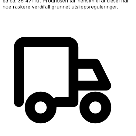
på ca.
36 471 kr
.
Prognosen tar hensyn til at
diesel
har
noe raskere verdifall grunnet utslippsreguleringer
.