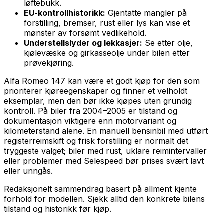
løftebukk.
EU-kontrollhistorikk:
Gjentatte mangler på
forstilling, bremser, rust eller lys kan vise et
mønster av forsømt vedlikehold.
Understellslyder og lekkasjer:
Se etter olje,
kjølevæske og girkasseolje under bilen etter
prøvekjøring.
Alfa Romeo 147 kan være et godt kjøp for den som
prioriterer kjøreegenskaper og finner et velholdt
eksemplar, men den bør ikke kjøpes uten grundig
kontroll. På biler fra 2004–2005 er tilstand og
dokumentasjon viktigere enn motorvariant og
kilometerstand alene. En manuell bensinbil med utført
registerreimskift og frisk forstilling er normalt det
tryggeste valget; biler med rust, uklare reimintervaller
eller problemer med Selespeed bør prises svært lavt
eller unngås.
Redaksjonelt sammendrag basert på allment kjente
forhold for modellen. Sjekk alltid den konkrete bilens
tilstand og historikk før kjøp.