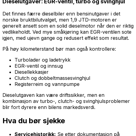
Dieselutgaver: EGR-ventil, turbo og svinghjul
Det finnes færre dieselbiler enn bensinutgaver i det
norske bruktbilutvalget, men 1,9 JTD-motoren er
generelt ansett som en solid dieselmotor når den er riktig
vedlikeholdt. Ved mye småkjøring kan EGR-ventilen sote
igjen, med ujevn gange og redusert effekt som resultat.
På høy kilometerstand bør man også kontrollere:
Turbolader og ladetrykk
EGR-ventil og innsug
Diesellekkasjer
Clutch og dobbeltmassesvinghjul
Registerreim og vannpumpe
Dieselutgaven kan være driftssikker, men en
kombinasjon av turbo-, clutch- og svinghjulsproblemer
blir fort dyrere enn bilens markedsverdi.
Hva du bør sjekke
Servicehistorikk:
Se etter dokumentasjon på