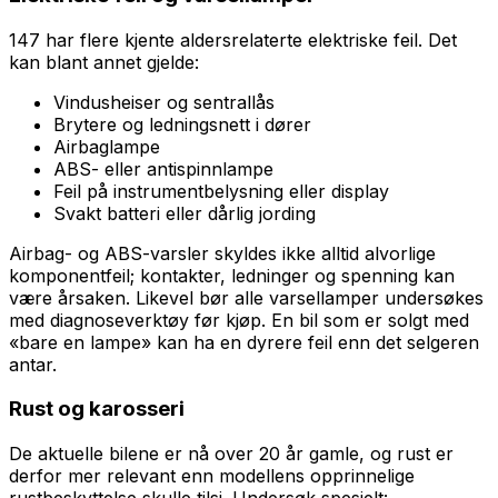
147 har flere kjente aldersrelaterte elektriske feil. Det
kan blant annet gjelde:
Vindusheiser og sentrallås
Brytere og ledningsnett i dører
Airbaglampe
ABS- eller antispinnlampe
Feil på instrumentbelysning eller display
Svakt batteri eller dårlig jording
Airbag- og ABS-varsler skyldes ikke alltid alvorlige
komponentfeil; kontakter, ledninger og spenning kan
være årsaken. Likevel bør alle varsellamper undersøkes
med diagnoseverktøy før kjøp. En bil som er solgt med
«bare en lampe» kan ha en dyrere feil enn det selgeren
antar.
Rust og karosseri
De aktuelle bilene er nå over 20 år gamle, og rust er
derfor mer relevant enn modellens opprinnelige
rustbeskyttelse skulle tilsi. Undersøk spesielt: