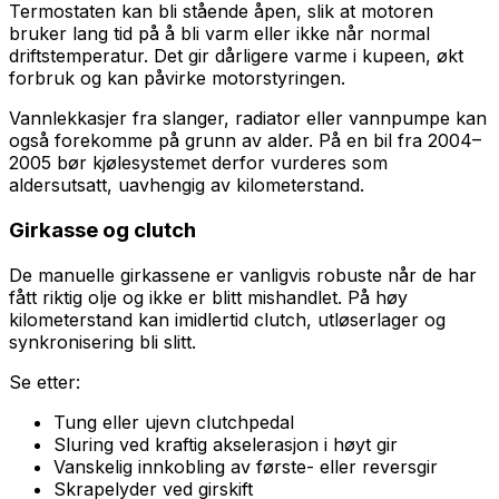
Termostaten kan bli stående åpen, slik at motoren
bruker lang tid på å bli varm eller ikke når normal
driftstemperatur. Det gir dårligere varme i kupeen, økt
forbruk og kan påvirke motorstyringen.
Vannlekkasjer fra slanger, radiator eller vannpumpe kan
også forekomme på grunn av alder. På en bil fra 2004–
2005 bør kjølesystemet derfor vurderes som
aldersutsatt, uavhengig av kilometerstand.
Girkasse og clutch
De manuelle girkassene er vanligvis robuste når de har
fått riktig olje og ikke er blitt mishandlet. På høy
kilometerstand kan imidlertid clutch, utløserlager og
synkronisering bli slitt.
Se etter:
Tung eller ujevn clutchpedal
Sluring ved kraftig akselerasjon i høyt gir
Vanskelig innkobling av første- eller reversgir
Skrapelyder ved girskift