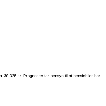
ca.
39 025 kr
.
Prognosen tar hensyn til at
bensin
biler har