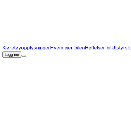
Kjøretøyopplysninger
Hvem eier bilen
Heftelser bil
Utstyrsli
Logg inn