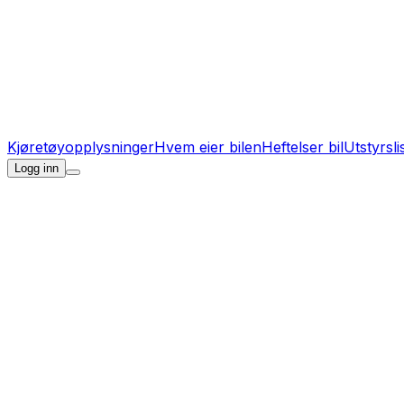
Kjøretøyopplysninger
Hvem eier bilen
Heftelser bil
Utstyrsli
Logg inn