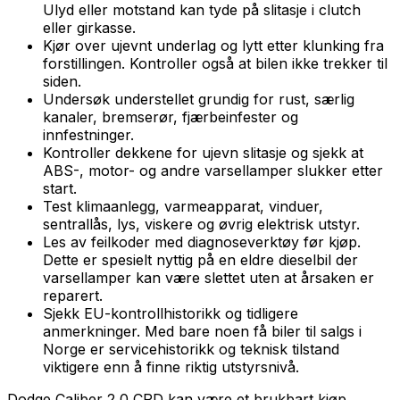
Ulyd eller motstand kan tyde på slitasje i clutch
eller girkasse.
Kjør over ujevnt underlag og lytt etter klunking fra
forstillingen. Kontroller også at bilen ikke trekker til
siden.
Undersøk understellet grundig for rust, særlig
kanaler, bremserør, fjærbeinfester og
innfestninger.
Kontroller dekkene for ujevn slitasje og sjekk at
ABS-, motor- og andre varsellamper slukker etter
start.
Test klimaanlegg, varmeapparat, vinduer,
sentrallås, lys, viskere og øvrig elektrisk utstyr.
Les av feilkoder med diagnoseverktøy før kjøp.
Dette er spesielt nyttig på en eldre dieselbil der
varsellamper kan være slettet uten at årsaken er
reparert.
Sjekk EU-kontrollhistorikk og tidligere
anmerkninger. Med bare noen få biler til salgs i
Norge er servicehistorikk og teknisk tilstand
viktigere enn å finne riktig utstyrsnivå.
Dodge Caliber 2,0 CRD kan være et brukbart kjøp