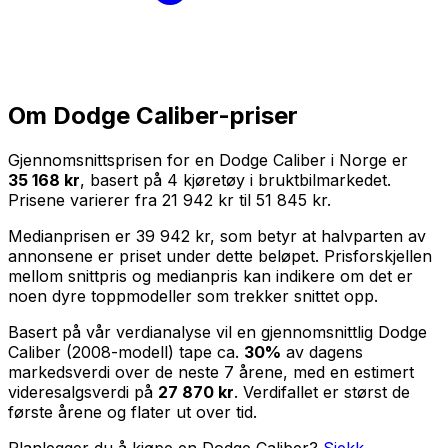
Om
Dodge Caliber
-priser
Gjennomsnittsprisen for en
Dodge Caliber
i Norge er
35 168 kr
, basert på
4
kjøretøy i bruktbilmarkedet.
Prisene varierer fra
21 942 kr
til
51 845 kr
.
Medianprisen er
39 942 kr
, som betyr at halvparten av
annonsene er priset under dette beløpet. Prisforskjellen
mellom snittpris og medianpris kan indikere om det er
noen dyre toppmodeller som trekker snittet opp.
Basert på vår verdianalyse vil en gjennomsnittlig
Dodge
Caliber
(
2008
-modell) tape ca.
30
%
av dagens
markedsverdi over de neste
7
årene, med en estimert
videresalgsverdi på
27 870 kr
. Verdifallet er størst de
første årene og flater ut over tid.