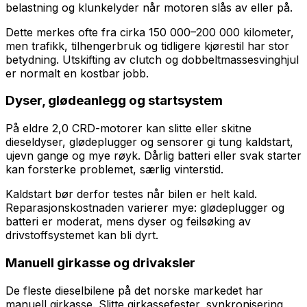
belastning og klunkelyder når motoren slås av eller på.
Dette merkes ofte fra cirka 150 000–200 000 kilometer,
men trafikk, tilhengerbruk og tidligere kjørestil har stor
betydning. Utskifting av clutch og dobbeltmassesvinghjul
er normalt en kostbar jobb.
Dyser, glødeanlegg og startsystem
På eldre 2,0 CRD-motorer kan slitte eller skitne
dieseldyser, glødeplugger og sensorer gi tung kaldstart,
ujevn gange og mye røyk. Dårlig batteri eller svak starter
kan forsterke problemet, særlig vinterstid.
Kaldstart bør derfor testes når bilen er helt kald.
Reparasjonskostnaden varierer mye: glødeplugger og
batteri er moderat, mens dyser og feilsøking av
drivstoffsystemet kan bli dyrt.
Manuell girkasse og drivaksler
De fleste dieselbilene på det norske markedet har
manuell girkasse. Slitte girkassefester, synkronisering