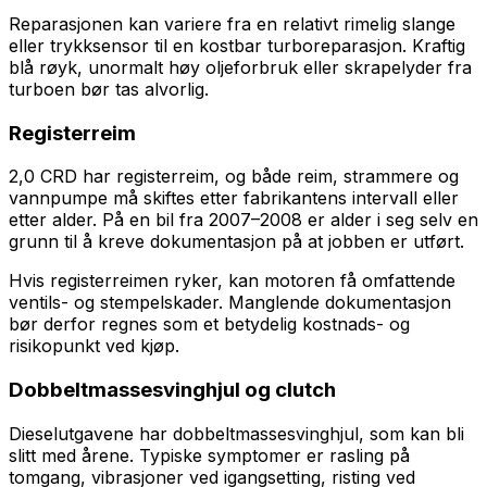
Reparasjonen kan variere fra en relativt rimelig slange
eller trykksensor til en kostbar turboreparasjon. Kraftig
blå røyk, unormalt høy oljeforbruk eller skrapelyder fra
turboen bør tas alvorlig.
Registerreim
2,0 CRD har registerreim, og både reim, strammere og
vannpumpe må skiftes etter fabrikantens intervall eller
etter alder. På en bil fra 2007–2008 er alder i seg selv en
grunn til å kreve dokumentasjon på at jobben er utført.
Hvis registerreimen ryker, kan motoren få omfattende
ventils- og stempelskader. Manglende dokumentasjon
bør derfor regnes som et betydelig kostnads- og
risikopunkt ved kjøp.
Dobbeltmassesvinghjul og clutch
Dieselutgavene har dobbeltmassesvinghjul, som kan bli
slitt med årene. Typiske symptomer er rasling på
tomgang, vibrasjoner ved igangsetting, risting ved