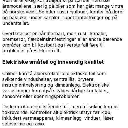
Rust er et viktig kontrollpunkt på Caliber fra disse
årsmodellene, særlig på biler som har gått mange vintre
på norske veier. Se etter rust i hjulbuer, kanter på dører
og bakluke, under kanaler, rundt innfestninger og på
understellet.
Overflaterust er håndterbart, men rust i kanaler,
bremserør, fjærbeinsinnfestninger eller andre bærende
områder kan bli kostbart og i verste fall føre til
problemer på EU-kontroll.
Elektriske småfeil og innvendig kvalitet
Caliber kan få aldersrelaterte elektriske feil som
sviktende vindusheiser, sentrallås, brytere,
instrumentbelysning og klimaanlegg. Elektroniske
varsellamper kan også skyldes dårlige kontakter,
sensorer eller spenningsproblemer.
Dette er ofte enkeltstående feil, men feilsøking kan bli
tidkrevende. Kontroller alt elektrisk utstyr før kjøp,
inkludert varmeapparat, klimaanlegg, vinduer, låser,
setevarme og radio.