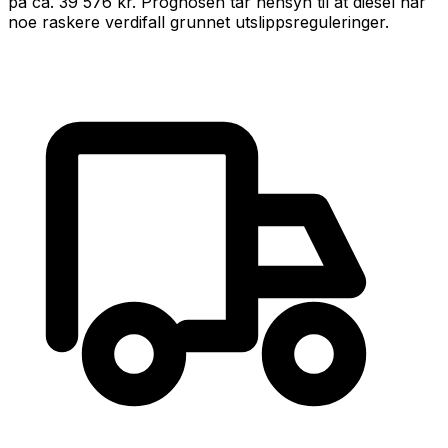
på ca.
39 576 kr
.
Prognosen tar hensyn til at
diesel
har
noe raskere verdifall grunnet utslippsreguleringer
.