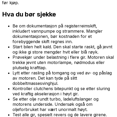
før kjøp.
Hva du bør sjekke
Be om dokumentasjon på registerreimskift,
inkludert vannpumpe og strammere. Mangler
dokumentasjonen, bør kostnaden for et
forebyggende skift regnes inn.
Start bilen helt kald. Den skal starte raskt, gå jevnt
og ikke gi store mengder hvit eller blå røyk.
Prøvekjør under belastning i flere gir. Motoren skal
trekke jevnt uten motorlampe, nødmodus eller
plutselig krafttap.
Lytt etter rasling på tomgang og ved av- og påslag
av motoren. Det kan tyde på slitt
dobbeltmassesvinghjul.
Kontroller clutchens bitepunkt og se etter sluring
ved kraftig akselerasjon i høyt gir.
Se etter olje rundt turbo, ladeluftslanger og
motorens underside. Undersøk også om
oljeforbruket har vært unormalt høyt.
Test alle gir, spesielt revers og de lavere girene.