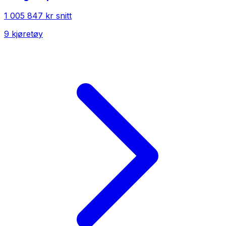
1 005 847 kr
snitt
9
kjøretøy