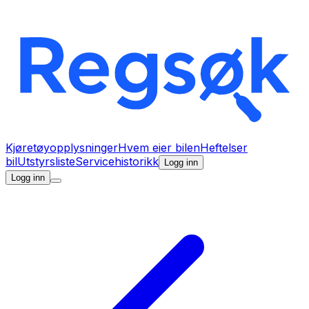
Kjøretøyopplysninger
Hvem eier bilen
Heftelser
bil
Utstyrsliste
Servicehistorikk
Logg inn
Logg inn