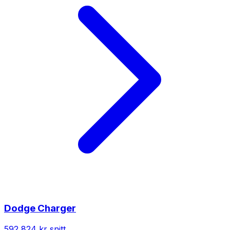
Dodge
Charger
592 824 kr
snitt