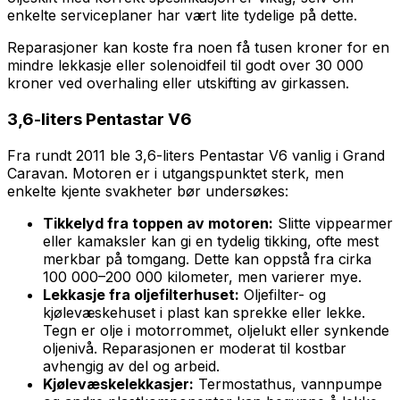
enkelte serviceplaner har vært lite tydelige på dette.
Reparasjoner kan koste fra noen få tusen kroner for en
mindre lekkasje eller solenoidfeil til godt over 30 000
kroner ved overhaling eller utskifting av girkassen.
3,6-liters Pentastar V6
Fra rundt 2011 ble 3,6-liters Pentastar V6 vanlig i Grand
Caravan. Motoren er i utgangspunktet sterk, men
enkelte kjente svakheter bør undersøkes:
Tikkelyd fra toppen av motoren:
Slitte vippearmer
eller kamaksler kan gi en tydelig tikking, ofte mest
merkbar på tomgang. Dette kan oppstå fra cirka
100 000–200 000 kilometer, men varierer mye.
Lekkasje fra oljefilterhuset:
Oljefilter- og
kjølevæskehuset i plast kan sprekke eller lekke.
Tegn er olje i motorrommet, oljelukt eller synkende
oljenivå. Reparasjonen er moderat til kostbar
avhengig av del og arbeid.
Kjølevæskelekkasjer:
Termostathus, vannpumpe