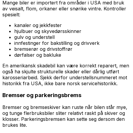
Mange biler er importert fra områder i USA med bruk
av veisalt, flom, orkaner eller snørike vintre. Kontroller
spesielt:
kanaler og jekkfester
hjulbuer og skyvedørsskinner
gulv og understell
innfestinger for bakstilling og drivverk
bremserør og drivstoffrør
dørfalser og bakluke
En amerikansk skadebil kan være korrekt reparert, men
også ha skjulte strukturelle skader eller dårlig utført
karosseriarbeid. Sjekk derfor understellsnummeret mot
historikk fra USA, ikke bare norsk servicehistorikk.
Bremser og parkeringsbrems
Bremser og bremseskiver kan ruste når bilen står mye,
og tunge flerbruksbiler sliter relativt raskt på skiver og
klosser. Parkeringsbremsen kan sette seg dersom den
brukes lite.