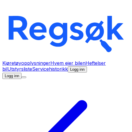
Kjøretøyopplysninger
Hvem eier bilen
Heftelser
bil
Utstyrsliste
Servicehistorikk
Logg inn
Logg inn