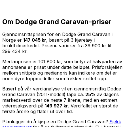
Om
Dodge Grand Caravan
-priser
Gjennomsnittsprisen for en
Dodge Grand Caravan
i
Norge er
147 045 kr
, basert på
3
kjøretøy i
bruktbilmarkedet. Prisene varierer fra
39 900 kr
til
299 434 kr
.
Medianprisen er
101 800 kr
, som betyr at halvparten av
annonsene er priset under dette beløpet. Prisforskjellen
mellom snittpris og medianpris kan indikere om det er
noen dyre toppmodeller som trekker snittet opp.
Basert på vår verdianalyse vil en gjennomsnittlig
Dodge
Grand Caravan
(
2011
-modell) tape ca.
25
%
av dagens
markedsverdi over de neste
7
årene, med en estimert
videresalgsverdi på
149 927 kr
. Verdifallet er størst de
første årene og flater ut over tid.
Planlegger du å kjøpe en
Dodge Grand Caravan
?
Sjekk