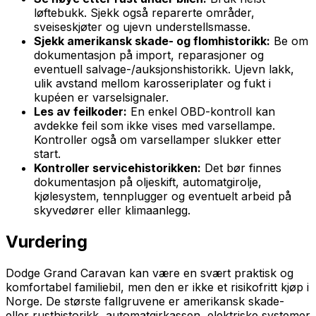
løftebukk. Sjekk også reparerte områder,
sveiseskjøter og ujevn understellsmasse.
Sjekk amerikansk skade- og flomhistorikk:
Be om
dokumentasjon på import, reparasjoner og
eventuell salvage-/auksjonshistorikk. Ujevn lakk,
ulik avstand mellom karosseriplater og fukt i
kupéen er varselsignaler.
Les av feilkoder:
En enkel OBD-kontroll kan
avdekke feil som ikke vises med varsellampe.
Kontroller også om varsellamper slukker etter
start.
Kontroller servicehistorikken:
Det bør finnes
dokumentasjon på oljeskift, automatgirolje,
kjølesystem, tennplugger og eventuelt arbeid på
skyvedører eller klimaanlegg.
Vurdering
Dodge Grand Caravan kan være en svært praktisk og
komfortabel familiebil, men den er ikke et risikofritt kjøp i
Norge. De største fallgruvene er amerikansk skade-
eller rusthistorikk, automatgirkassen, elektriske systemer