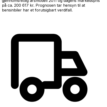
gjennomsnittlig årsmodell
2011
og dagens markedspris
på ca.
200 617 kr
.
Prognosen tar hensyn til at
bensin
biler har et forutsigbart verdifall
.