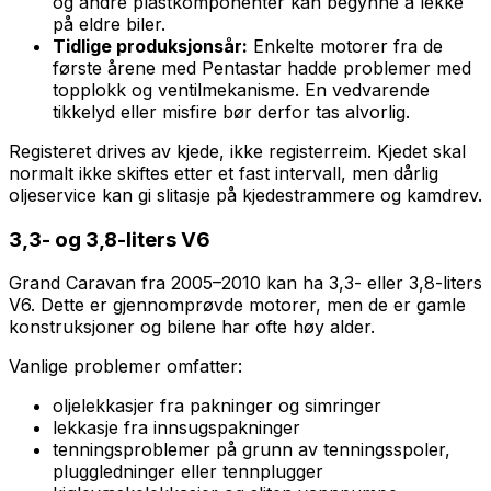
og andre plastkomponenter kan begynne å lekke
på eldre biler.
Tidlige produksjonsår:
Enkelte motorer fra de
første årene med Pentastar hadde problemer med
topplokk og ventilmekanisme. En vedvarende
tikkelyd eller misfire bør derfor tas alvorlig.
Registeret drives av kjede, ikke registerreim. Kjedet skal
normalt ikke skiftes etter et fast intervall, men dårlig
oljeservice kan gi slitasje på kjedestrammere og kamdrev.
3,3- og 3,8-liters V6
Grand Caravan fra 2005–2010 kan ha 3,3- eller 3,8-liters
V6. Dette er gjennomprøvde motorer, men de er gamle
konstruksjoner og bilene har ofte høy alder.
Vanlige problemer omfatter:
oljelekkasjer fra pakninger og simringer
lekkasje fra innsugspakninger
tenningsproblemer på grunn av tenningsspoler,
pluggledninger eller tennplugger