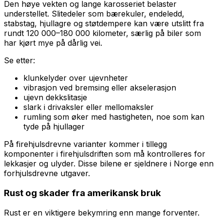
Den høye vekten og lange karosseriet belaster
understellet. Slitedeler som bærekuler, endeledd,
stabstag, hjullagre og støtdempere kan være utslitt fra
rundt 120 000–180 000 kilometer, særlig på biler som
har kjørt mye på dårlig vei.
Se etter:
klunkelyder over ujevnheter
vibrasjon ved bremsing eller akselerasjon
ujevn dekkslitasje
slark i drivaksler eller mellomaksler
rumling som øker med hastigheten, noe som kan
tyde på hjullager
På firehjulsdrevne varianter kommer i tillegg
komponenter i firehjulsdriften som må kontrolleres for
lekkasjer og ulyder. Disse bilene er sjeldnere i Norge enn
forhjulsdrevne utgaver.
Rust og skader fra amerikansk bruk
Rust er en viktigere bekymring enn mange forventer.