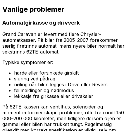
Vanlige problemer
Automatgirkasse og drivverk
Grand Caravan er levert med flere Chrysler-
automatkasser. På biler fra 2005–2007 forekommer
særlig firetrinns automat, mens nyere biler normalt har
sekstrinns 62TE-automat.
Typiske symptomer er:
harde eller forsinkede girskift
sluring ved pådrag
nøling når bilen legges i Drive eller Revers
feilmeldinger og nødmodus
lekkasje fra girkasse eller drivaksler
På 62TE-kassen kan ventilhus, solenoider og
momentomformer skape problemer, ofte fra rundt 150
000–200 000 kilometer, men tidligere dersom oljen er
gammel eller bilen har trukket tungt. Regelmessig
oljeskift med korrekt spesifikasjon er viktig, selv om