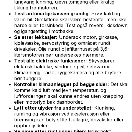
langvarig kinning, ujevn tomgang eller kraftig
tikking fra motoren.
Test automatgirkassen grundig:
Prøv kald og
varm bil. Girskiftene skal være bestemte, men ikke
harde eller forsinkede. Test også revers, kickdown
og igangsetting i motbakke.
Se etter lekkasjer:
Undersøk motor, girkasse,
kjølevæske, servostyring og området rundt
drivaksler. Olje rundt oljefilterhuset på 3,6-
litersmotoren bør undersøkes nærmere.
Test alle elektriske funksjoner:
Skyvedører,
elektrisk bakluke, vinduer, speil, setevarme,
klimaanlegg, radio, ryggekamera og alle brytere
bør fungere.
Kontroller klimaanlegget på begge sider:
Det skal
komme kald luft med jevn temperatur, og
luftfordelingen skal kunne endres uten knepping
eller motorlyd bak dashbordet.
Lytt etter ulyder fra understellet:
Klunking,
rumling og vibrasjon ved akselerasjon eller
bremsing kan bety slitte hjullagre, drivaksler eller
opphengsdeler.
Se nøye etter rust under bilen:
Bruk helst