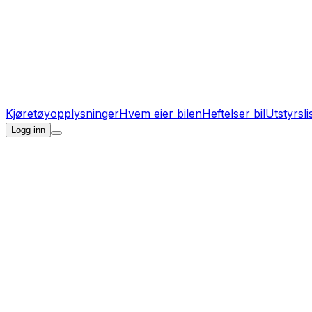
Kjøretøyopplysninger
Hvem eier bilen
Heftelser bil
Utstyrsli
Logg inn