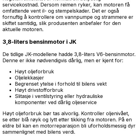
servicekostnad. Dersom reimen ryker, kan motoren få
omfattende vent il- og stempelskader. Det er også
fornuftig å kontrollere om vannpumpe og strammere er
skiftet samtidig, slik produsenten anbefaler for den
aktuelle motoren.
3,8-liters bensinmotor i JK
De tidlige JK-modellene hadde 3,8-liters V6-bensinmotor.
Denne er ikke nødvendigvis dårlig, men er kjent for:
Høyt oljeforbruk
Oljelekkasjer
Begrenset ytelse i forhold til bilens vekt
Høyt drivstofforbruk
Slitasje i ventilstyring eller hydrauliske
komponenter ved dårlig oljeservice
Høyt oljeforbruk bør tas alvorlig. Kontroller oljenivået,
se etter blå røyk og lytt etter tikking fra motoren. På en
eldre bil kan en motorreparasjon bli uforholdsmessig dyr
sammenlignet med bilens verdi.