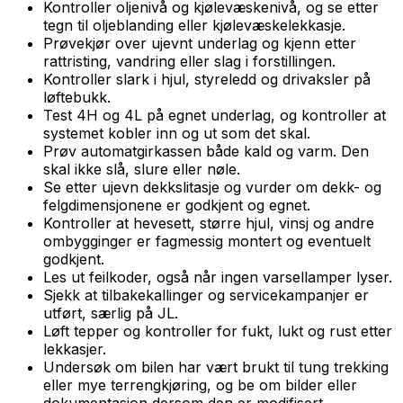
Kontroller oljenivå og kjølevæskenivå, og se etter
tegn til oljeblanding eller kjølevæskelekkasje.
Prøvekjør over ujevnt underlag og kjenn etter
rattristing, vandring eller slag i forstillingen.
Kontroller slark i hjul, styreledd og drivaksler på
løftebukk.
Test 4H og 4L på egnet underlag, og kontroller at
systemet kobler inn og ut som det skal.
Prøv automatgirkassen både kald og varm. Den
skal ikke slå, slure eller nøle.
Se etter ujevn dekkslitasje og vurder om dekk- og
felgdimensjonene er godkjent og egnet.
Kontroller at hevesett, større hjul, vinsj og andre
ombygginger er fagmessig montert og eventuelt
godkjent.
Les ut feilkoder, også når ingen varsellamper lyser.
Sjekk at tilbakekallinger og servicekampanjer er
utført, særlig på JL.
Løft tepper og kontroller for fukt, lukt og rust etter
lekkasjer.
Undersøk om bilen har vært brukt til tung trekking
eller mye terrengkjøring, og be om bilder eller
dokumentasjon dersom den er modifisert.