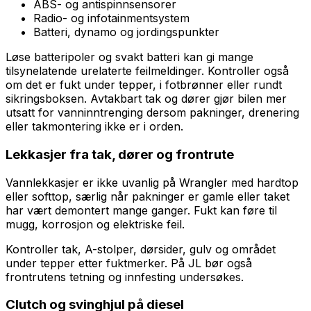
ABS- og antispinnsensorer
Radio- og infotainmentsystem
Batteri, dynamo og jordingspunkter
Løse batteripoler og svakt batteri kan gi mange
tilsynelatende urelaterte feilmeldinger. Kontroller også
om det er fukt under tepper, i fotbrønner eller rundt
sikringsboksen. Avtakbart tak og dører gjør bilen mer
utsatt for vanninntrenging dersom pakninger, drenering
eller takmontering ikke er i orden.
Lekkasjer fra tak, dører og frontrute
Vannlekkasjer er ikke uvanlig på Wrangler med hardtop
eller softtop, særlig når pakninger er gamle eller taket
har vært demontert mange ganger. Fukt kan føre til
mugg, korrosjon og elektriske feil.
Kontroller tak, A-stolper, dørsider, gulv og området
under tepper etter fuktmerker. På JL bør også
frontrutens tetning og innfesting undersøkes.
Clutch og svinghjul på diesel