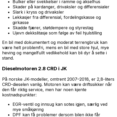
Bulker eller svekkelser i ramme og akselhus
Skader på kardanger, drivaksler og differensialer
Slark i kryss og drivaksler
Lekkasjer fra differensial, fordelingskasse og
girkasse
Skadde fjærer, støtdempere og styrestag
Ujevn dekkslitasje som følge av feil hjulstilling
En bil med dokumentert og moderat terrengbruk kan
være helt problemfri, mens en bil med store hjul, mye
heving og mangelfullt vedlikehold kan bli dyr å sette i
stand.
Dieselmotoren 2.8 CRD i JK
På norske JK-modeller, omtrent 2007–2018, er 2,8-liters
CRD-dieselen vanlig. Motoren kan være driftssikker når
den får riktig service, men har noen kjente
kostnadspunkter:
EGR-ventil og innsug kan sotes igjen, særlig ved
mye småkjøring
DPF kan få problemer dersom bilen ikke får