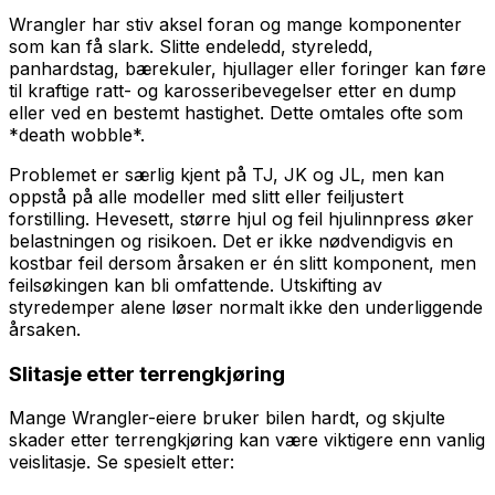
Wrangler har stiv aksel foran og mange komponenter
som kan få slark. Slitte endeledd, styreledd,
panhardstag, bærekuler, hjullager eller foringer kan føre
til kraftige ratt- og karosseribevegelser etter en dump
eller ved en bestemt hastighet. Dette omtales ofte som
*death wobble*.
Problemet er særlig kjent på TJ, JK og JL, men kan
oppstå på alle modeller med slitt eller feiljustert
forstilling. Hevesett, større hjul og feil hjulinnpress øker
belastningen og risikoen. Det er ikke nødvendigvis en
kostbar feil dersom årsaken er én slitt komponent, men
feilsøkingen kan bli omfattende. Utskifting av
styredemper alene løser normalt ikke den underliggende
årsaken.
Slitasje etter terrengkjøring
Mange Wrangler-eiere bruker bilen hardt, og skjulte
skader etter terrengkjøring kan være viktigere enn vanlig
veislitasje. Se spesielt etter: