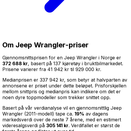
Om
Jeep Wrangler
-priser
Gjennomsnittsprisen for en
Jeep Wrangler
i Norge er
372 688 kr
, basert på
137
kjøretøy i bruktbilmarkedet.
Prisene varierer fra
41 942 kr
til
929 000 kr
.
Medianprisen er
337 942 kr
, som betyr at halvparten av
annonsene er priset under dette beløpet. Prisforskjellen
mellom snittpris og medianpris kan indikere om det er
noen dyre toppmodeller som trekker snittet opp.
Basert på vår verdianalyse vil en gjennomsnittlig
Jeep
Wrangler
(
2011
-modell) tape ca.
19
%
av dagens
markedsverdi over de neste
7
årene, med en estimert
videresalgsverdi på
305 141 kr
. Verdifallet er størst de