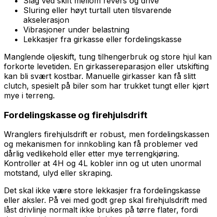
Slag ved skift mellom revers og drive
Sluring eller høyt turtall uten tilsvarende
akselerasjon
Vibrasjoner under belastning
Lekkasjer fra girkasse eller fordelingskasse
Manglende oljeskift, tung tilhengerbruk og store hjul kan
forkorte levetiden. En girkassereparasjon eller utskifting
kan bli svært kostbar. Manuelle girkasser kan få slitt
clutch, spesielt på biler som har trukket tungt eller kjørt
mye i terreng.
Fordelingskasse og firehjulsdrift
Wranglers firehjulsdrift er robust, men fordelingskassen
og mekanismen for innkobling kan få problemer ved
dårlig vedlikehold eller etter mye terrengkjøring.
Kontroller at 4H og 4L kobler inn og ut uten unormal
motstand, ulyd eller skraping.
Det skal ikke være store lekkasjer fra fordelingskasse
eller aksler. På vei med godt grep skal firehjulsdrift med
låst drivlinje normalt ikke brukes på tørre flater, fordi