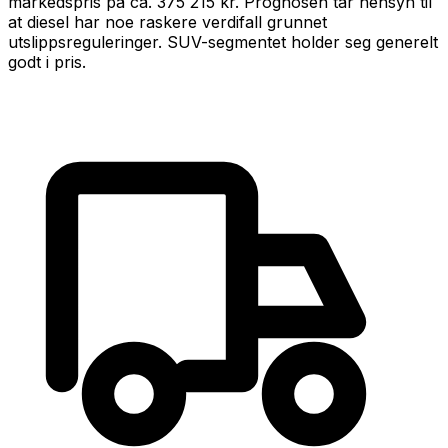
markedspris på ca.
375 215 kr
.
Prognosen tar hensyn til
at
diesel
har noe raskere verdifall grunnet
utslippsreguleringer
.
SUV-segmentet holder seg generelt
godt i pris.