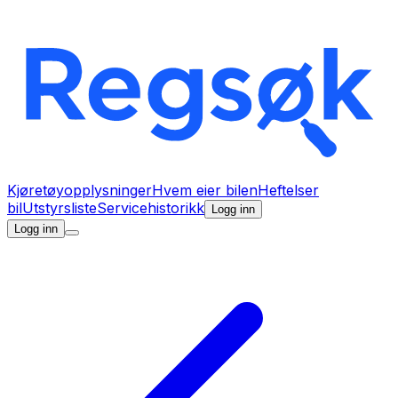
Kjøretøyopplysninger
Hvem eier bilen
Heftelser
bil
Utstyrsliste
Servicehistorikk
Logg inn
Logg inn