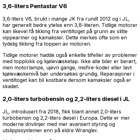
3,6-liters Pentastar V6
3,6-liters V6, brukt i mange JK fra rundt 2012 og i JL,
har generelt bedre ytelse enn 3,8-literen. Tidlige motorer
kan likevel få tikking fra ventiltoget på grunn av slitte
vippearmer og kamaksler. Dette merkes ofte som en
tydelig tikking fra toppen av motoren.
Tidlige motorer hadde også enkelte tilfeller av problemer
med topplokk og kjølevæsketap. Ikke alle biler er berørt,
men motorlampe, ujevn gange, misfire-koder eller lavt
kjølevæskenivå bør undersøkes grundig. Reparasjoner i
ventiltoget kan bli kostbare dersom kamaksler også er
skadet.
2,0-liters turbobensin og 2,2-liters diesel i JL
JL, introdusert fra 2018, fikk blant annet 2,0-liters
turbobensin og 2,2-liters diesel i Europa. Dette er mer
moderne drivlinjer med mer avansert styring og
utslippssystemer enn på eldre Wrangler.