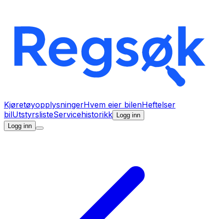
Kjøretøyopplysninger
Hvem eier bilen
Heftelser
bil
Utstyrsliste
Servicehistorikk
Logg inn
Logg inn