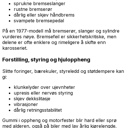
sprukne bremseslanger
rustne bremserør
dårlig eller skjev håndbrems
svampete bremsepedal
På en 1977-modell må bremserør, slanger og sylindre
vurderes nøye. Bremsefeil er sikkerhetskritiske, men
delene er ofte enklere og rimeligere å skifte enn
karosseriet.
Forstilling, styring og hjuloppheng
Slitte foringer, bærekuler, styreledd og støtdempere kan
gi:
klunkelyder over ujevnheter
upresis eller nervøs styring
skjev dekkslitasje
vibrasjoner
dårlig retningsstabilitet
Gummi i oppheng og motorfester blir hard eller sprø
med alderen, også på biler med lav årlig kjørelengde.