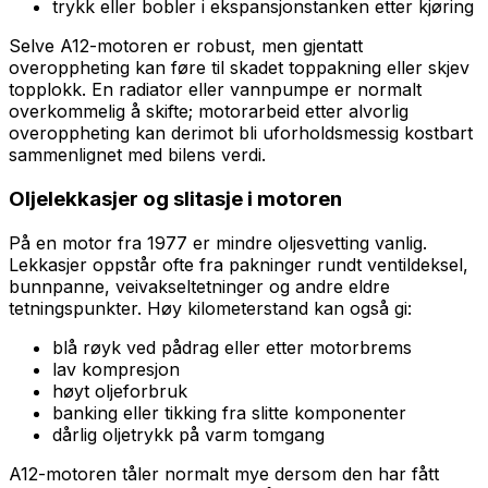
trykk eller bobler i ekspansjonstanken etter kjøring
Selve A12-motoren er robust, men gjentatt
overoppheting kan føre til skadet toppakning eller skjev
topplokk. En radiator eller vannpumpe er normalt
overkommelig å skifte; motorarbeid etter alvorlig
overoppheting kan derimot bli uforholdsmessig kostbart
sammenlignet med bilens verdi.
Oljelekkasjer og slitasje i motoren
På en motor fra 1977 er mindre oljesvetting vanlig.
Lekkasjer oppstår ofte fra pakninger rundt ventildeksel,
bunnpanne, veivakseltetninger og andre eldre
tetningspunkter. Høy kilometerstand kan også gi:
blå røyk ved pådrag eller etter motorbrems
lav kompresjon
høyt oljeforbruk
banking eller tikking fra slitte komponenter
dårlig oljetrykk på varm tomgang
A12-motoren tåler normalt mye dersom den har fått