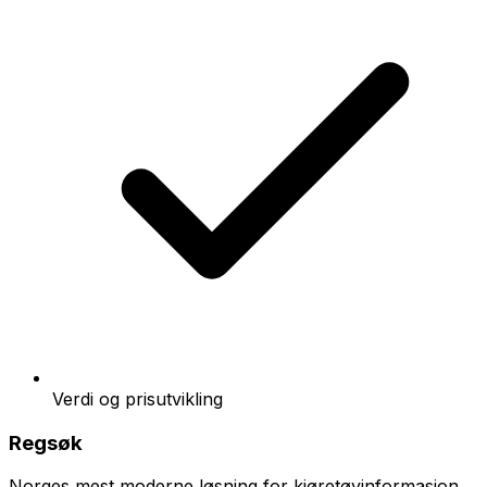
Verdi og prisutvikling
Regsøk
Norges mest moderne løsning for kjøretøyinformasjon