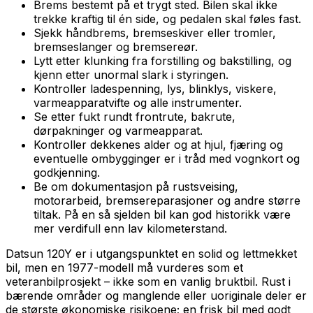
Brems bestemt på et trygt sted. Bilen skal ikke
trekke kraftig til én side, og pedalen skal føles fast.
Sjekk håndbrems, bremseskiver eller tromler,
bremseslanger og bremsereør.
Lytt etter klunking fra forstilling og bakstilling, og
kjenn etter unormal slark i styringen.
Kontroller ladespenning, lys, blinklys, viskere,
varmeapparatvifte og alle instrumenter.
Se etter fukt rundt frontrute, bakrute,
dørpakninger og varmeapparat.
Kontroller dekkenes alder og at hjul, fjæring og
eventuelle ombygginger er i tråd med vognkort og
godkjenning.
Be om dokumentasjon på rustsveising,
motorarbeid, bremsereparasjoner og andre større
tiltak. På en så sjelden bil kan god historikk være
mer verdifull enn lav kilometerstand.
Datsun 120Y er i utgangspunktet en solid og lettmekket
bil, men en 1977-modell må vurderes som et
veteranbilprosjekt – ikke som en vanlig bruktbil. Rust i
bærende områder og manglende eller uoriginale deler er
de største økonomiske risikoene; en frisk bil med godt