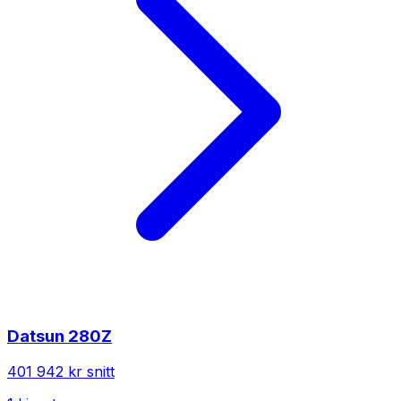
Datsun
280Z
401 942 kr
snitt