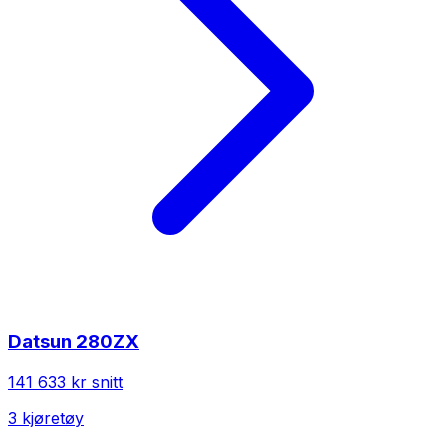
Datsun
280ZX
141 633 kr
snitt
3
kjøretøy