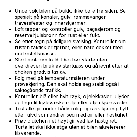
Undersøk bilen på bukk, ikke bare fra siden. Se
spesielt på kanaler, gulv, rammevanger,
traversfester og innerskjermer.
Løft tepper og kontroller gulv, bagasjerom og
reservehjulsbrønn for rust eller fukt.
Se etter tegn på tidligere sveising. Kontroller om
rusten faktisk er fjernet, eller bare dekket med
understellsmasse.
Start motoren kald. Den bør starte uten
overdreven bruk av startgass og gå jevnt etter at
choken gradvis tas av.
Følg med på temperaturmåleren under
prøvekjøring. Den skal holde seg stabil også i
saktegående trafikk.
Kontroller blå eller hvit røyk, oljelekkasjer, ulyder
og tegn til kjølevæske i olje eller olje i kjølevæske.
Test alle gir under både rolig og rask kjøring. Lytt
etter ulyd som endrer seg med gir eller hastighet.
Prøv clutchen i et høyt gir ved lav hastighet.
Turtallet skal ikke stige uten at bilen akselererer
tilsvarende.