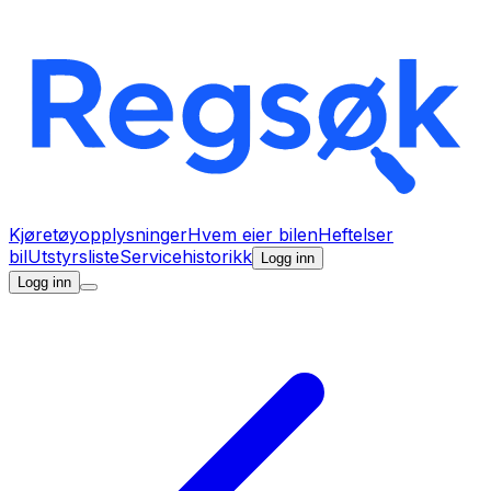
Kjøretøyopplysninger
Hvem eier bilen
Heftelser
bil
Utstyrsliste
Servicehistorikk
Logg inn
Logg inn