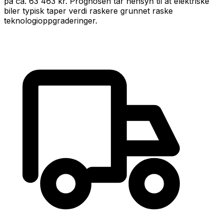
på ca.
63 463 kr
.
Prognosen tar hensyn til at
elektrisk
e
biler typisk taper verdi raskere grunnet raske
teknologioppgraderinger
.