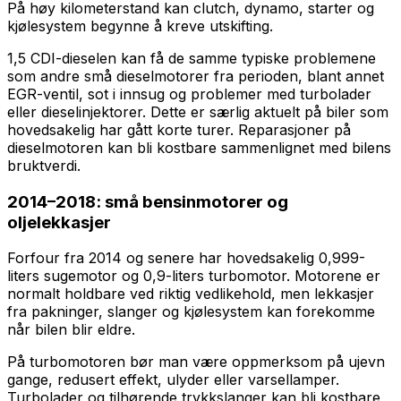
På høy kilometerstand kan clutch, dynamo, starter og
kjølesystem begynne å kreve utskifting.
1,5 CDI-dieselen kan få de samme typiske problemene
som andre små dieselmotorer fra perioden, blant annet
EGR-ventil, sot i innsug og problemer med turbolader
eller dieselinjektorer. Dette er særlig aktuelt på biler som
hovedsakelig har gått korte turer. Reparasjoner på
dieselmotoren kan bli kostbare sammenlignet med bilens
bruktverdi.
2014–2018: små bensinmotorer og
oljelekkasjer
Forfour fra 2014 og senere har hovedsakelig 0,999-
liters sugemotor og 0,9-liters turbomotor. Motorene er
normalt holdbare ved riktig vedlikehold, men lekkasjer
fra pakninger, slanger og kjølesystem kan forekomme
når bilen blir eldre.
På turbomotoren bør man være oppmerksom på ujevn
gange, redusert effekt, ulyder eller varsellamper.
Turbolader og tilhørende trykkslanger kan bli kostbare