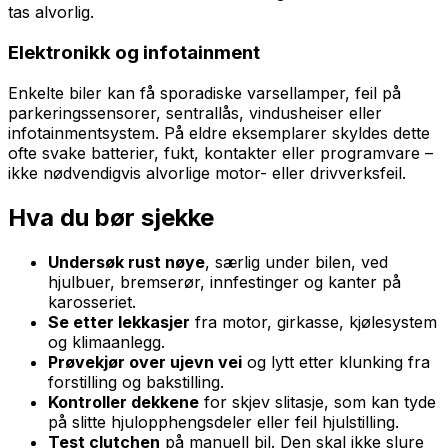
tas alvorlig.
Elektronikk og infotainment
Enkelte biler kan få sporadiske varsellamper, feil på
parkeringssensorer, sentrallås, vindusheiser eller
infotainmentsystem. På eldre eksemplarer skyldes dette
ofte svake batterier, fukt, kontakter eller programvare –
ikke nødvendigvis alvorlige motor- eller drivverksfeil.
Hva du bør sjekke
Undersøk rust nøye
, særlig under bilen, ved
hjulbuer, bremserør, innfestinger og kanter på
karosseriet.
Se etter lekkasjer
fra motor, girkasse, kjølesystem
og klimaanlegg.
Prøvekjør over ujevn vei
og lytt etter klunking fra
forstilling og bakstilling.
Kontroller dekkene
for skjev slitasje, som kan tyde
på slitte hjulopphengsdeler eller feil hjulstilling.
Test clutchen
på manuell bil. Den skal ikke slure