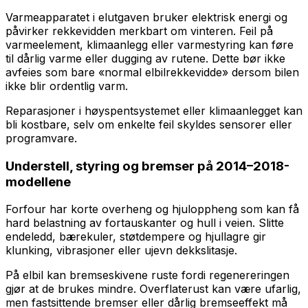
Varmeapparatet i elutgaven bruker elektrisk energi og
påvirker rekkevidden merkbart om vinteren. Feil på
varmeelement, klimaanlegg eller varmestyring kan føre
til dårlig varme eller dugging av rutene. Dette bør ikke
avfeies som bare «normal elbilrekkevidde» dersom bilen
ikke blir ordentlig varm.
Reparasjoner i høyspentsystemet eller klimaanlegget kan
bli kostbare, selv om enkelte feil skyldes sensorer eller
programvare.
Understell, styring og bremser på 2014–2018-
modellene
Forfour har korte overheng og hjuloppheng som kan få
hard belastning av fortauskanter og hull i veien. Slitte
endeledd, bærekuler, støtdempere og hjullagre gir
klunking, vibrasjoner eller ujevn dekkslitasje.
På elbil kan bremseskivene ruste fordi regenereringen
gjør at de brukes mindre. Overflaterust kan være ufarlig,
men fastsittende bremser eller dårlig bremseeffekt må