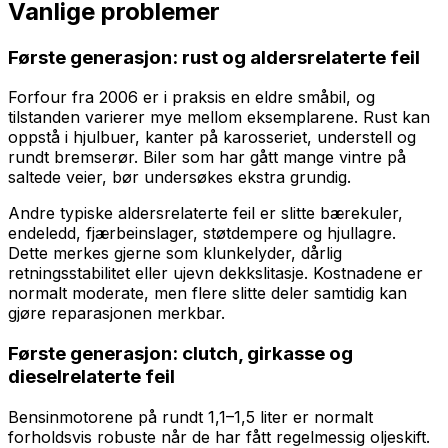
Vanlige problemer
Første generasjon: rust og aldersrelaterte feil
Forfour fra 2006 er i praksis en eldre småbil, og
tilstanden varierer mye mellom eksemplarene. Rust kan
oppstå i hjulbuer, kanter på karosseriet, understell og
rundt bremserør. Biler som har gått mange vintre på
saltede veier, bør undersøkes ekstra grundig.
Andre typiske aldersrelaterte feil er slitte bærekuler,
endeledd, fjærbeinslager, støtdempere og hjullagre.
Dette merkes gjerne som klunkelyder, dårlig
retningsstabilitet eller ujevn dekkslitasje. Kostnadene er
normalt moderate, men flere slitte deler samtidig kan
gjøre reparasjonen merkbar.
Første generasjon: clutch, girkasse og
dieselrelaterte feil
Bensinmotorene på rundt 1,1–1,5 liter er normalt
forholdsvis robuste når de har fått regelmessig oljeskift.