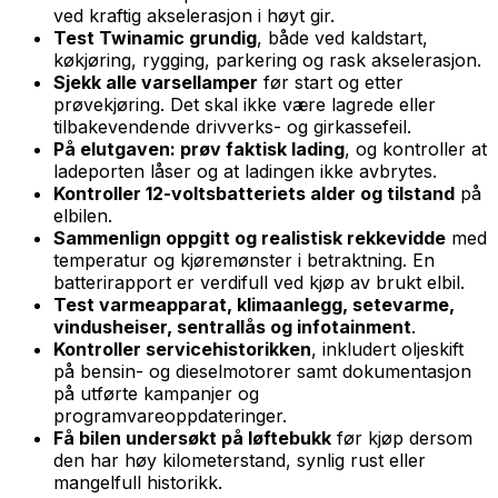
ved kraftig akselerasjon i høyt gir.
Test Twinamic grundig
, både ved kaldstart,
køkjøring, rygging, parkering og rask akselerasjon.
Sjekk alle varsellamper
før start og etter
prøvekjøring. Det skal ikke være lagrede eller
tilbakevendende drivverks- og girkassefeil.
På elutgaven: prøv faktisk lading
, og kontroller at
ladeporten låser og at ladingen ikke avbrytes.
Kontroller 12-voltsbatteriets alder og tilstand
på
elbilen.
Sammenlign oppgitt og realistisk rekkevidde
med
temperatur og kjøremønster i betraktning. En
batterirapport er verdifull ved kjøp av brukt elbil.
Test varmeapparat, klimaanlegg, setevarme,
vindusheiser, sentrallås og infotainment
.
Kontroller servicehistorikken
, inkludert oljeskift
på bensin- og dieselmotorer samt dokumentasjon
på utførte kampanjer og
programvareoppdateringer.
Få bilen undersøkt på løftebukk
før kjøp dersom
den har høy kilometerstand, synlig rust eller
mangelfull historikk.