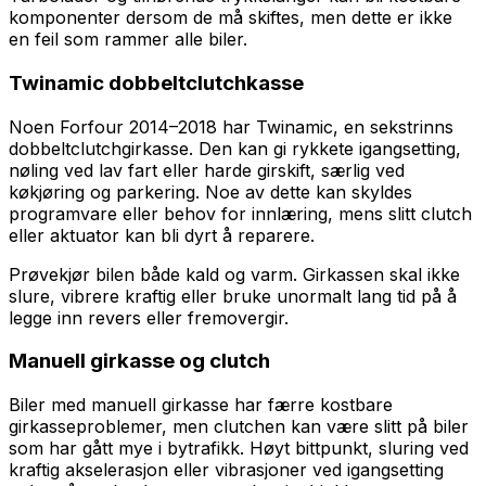
komponenter dersom de må skiftes, men dette er ikke
en feil som rammer alle biler.
Twinamic dobbeltclutchkasse
Noen Forfour 2014–2018 har Twinamic, en sekstrinns
dobbeltclutchgirkasse. Den kan gi rykkete igangsetting,
nøling ved lav fart eller harde girskift, særlig ved
køkjøring og parkering. Noe av dette kan skyldes
programvare eller behov for innlæring, mens slitt clutch
eller aktuator kan bli dyrt å reparere.
Prøvekjør bilen både kald og varm. Girkassen skal ikke
slure, vibrere kraftig eller bruke unormalt lang tid på å
legge inn revers eller fremovergir.
Manuell girkasse og clutch
Biler med manuell girkasse har færre kostbare
girkasseproblemer, men clutchen kan være slitt på biler
som har gått mye i bytrafikk. Høyt bittpunkt, sluring ved
kraftig akselerasjon eller vibrasjoner ved igangsetting