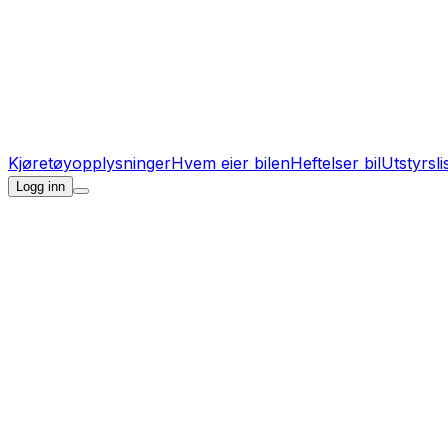
Kjøretøyopplysninger
Hvem eier bilen
Heftelser bil
Utstyrsli
Logg inn