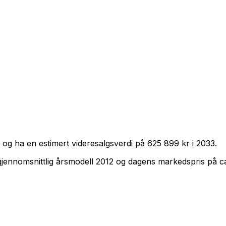
 og ha en estimert videresalgsverdi på
625 899 kr
i
2033
.
gjennomsnittlig årsmodell
2012
og dagens markedspris på c