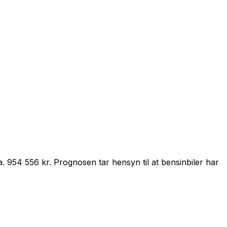
a.
954 556 kr
.
Prognosen tar hensyn til at
bensin
biler har