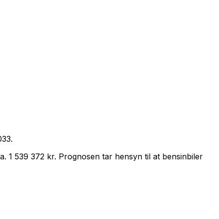
033
.
ca.
1 539 372 kr
.
Prognosen tar hensyn til at
bensin
biler