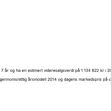
r
7
år og ha en estimert videresalgsverdi på
1 134 822 kr
i
2
gjennomsnittlig årsmodell
2014
og dagens markedspris på 