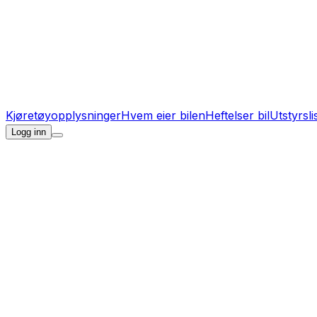
Kjøretøyopplysninger
Hvem eier bilen
Heftelser bil
Utstyrsli
Logg inn