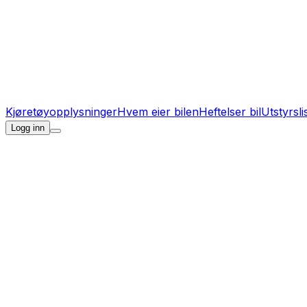
Kjøretøyopplysninger
Hvem eier bilen
Heftelser bil
Utstyrsli
Logg inn