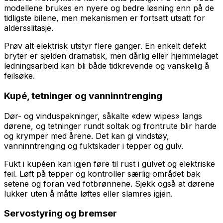
modellene brukes en nyere og bedre løsning enn på de
tidligste bilene, men mekanismen er fortsatt utsatt for
aldersslitasje.
Prøv alt elektrisk utstyr flere ganger. En enkelt defekt
bryter er sjelden dramatisk, men dårlig eller hjemmelaget
ledningsarbeid kan bli både tidkrevende og vanskelig å
feilsøke.
Kupé, tetninger og vanninntrenging
Dør- og vinduspakninger, såkalte «dew wipes» langs
dørene, og tetninger rundt soltak og frontrute blir harde
og krymper med årene. Det kan gi vindstøy,
vanninntrenging og fuktskader i tepper og gulv.
Fukt i kupéen kan igjen føre til rust i gulvet og elektriske
feil. Løft på tepper og kontroller særlig området bak
setene og foran ved fotbrønnene. Sjekk også at dørene
lukker uten å måtte løftes eller slamres igjen.
Servostyring og bremser