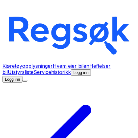
Kjøretøyopplysninger
Hvem eier bilen
Heftelser
bil
Utstyrsliste
Servicehistorikk
Logg inn
Logg inn