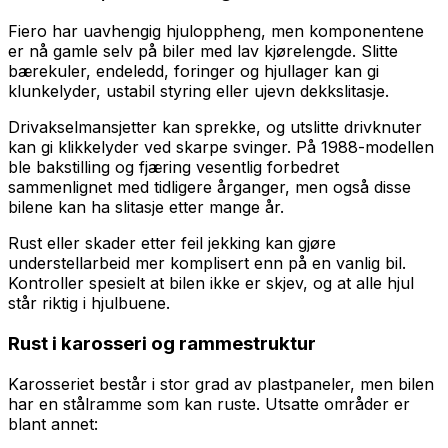
Fiero har uavhengig hjuloppheng, men komponentene
er nå gamle selv på biler med lav kjørelengde. Slitte
bærekuler, endeledd, foringer og hjullager kan gi
klunkelyder, ustabil styring eller ujevn dekkslitasje.
Drivakselmansjetter kan sprekke, og utslitte drivknuter
kan gi klikkelyder ved skarpe svinger. På 1988-modellen
ble bakstilling og fjæring vesentlig forbedret
sammenlignet med tidligere årganger, men også disse
bilene kan ha slitasje etter mange år.
Rust eller skader etter feil jekking kan gjøre
understellarbeid mer komplisert enn på en vanlig bil.
Kontroller spesielt at bilen ikke er skjev, og at alle hjul
står riktig i hjulbuene.
Rust i karosseri og rammestruktur
Karosseriet består i stor grad av plastpaneler, men bilen
har en stålramme som kan ruste. Utsatte områder er
blant annet: