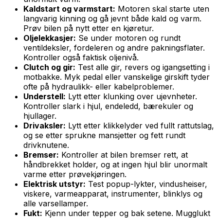
Kaldstart og varmstart:
Motoren skal starte uten
langvarig kinning og gå jevnt både kald og varm.
Prøv bilen på nytt etter en kjøretur.
Oljelekkasjer:
Se under motoren og rundt
ventildeksler, fordeleren og andre pakningsflater.
Kontroller også faktisk oljenivå.
Clutch og gir:
Test alle gir, revers og igangsetting i
motbakke. Myk pedal eller vanskelige girskift tyder
ofte på hydraulikk- eller kabelproblemer.
Understell:
Lytt etter klunking over ujevnheter.
Kontroller slark i hjul, endeledd, bærekuler og
hjullager.
Drivaksler:
Lytt etter klikkelyder ved fullt rattutslag,
og se etter sprukne mansjetter og fett rundt
drivknutene.
Bremser:
Kontroller at bilen bremser rett, at
håndbrekket holder, og at ingen hjul blir unormalt
varme etter prøvekjøringen.
Elektrisk utstyr:
Test popup-lykter, vindusheiser,
viskere, varmeapparat, instrumenter, blinklys og
alle varsellamper.
Fukt:
Kjenn under tepper og bak setene. Mugglukt