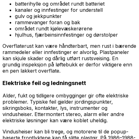
batterihylle og området rundt batteriet
kanaler og innfestinger for understell
gulv og jekkpunkter
rammevanger foran og bak
området rundt kjølevæskerørene
hjulhus, fjærbeinsinnfestinger og dørstolper
Overflaterust kan være håndterbart, men rust i bærende
rammedeler eller innfestinger er alvorlig. Plastpaneler
kan skjule skader og dårlig utført rustsveising. En
grundig inspeksjon på løftebukk er derfor viktigere enn
en pen lakkert overflate.
Elektriske feil og ledningsnett
Alder, fukt og tidligere ombygginger gir ofte elektriske
problemer. Typiske feil gjelder jordingspunkter,
sikringsboks, kontakter, lys, instrumenter og
vindusheiser. Ettermontert stereo, alarm eller andre
elektriske løsninger kan være koblet uheldig.
Vindusheiser kan bli trege, og motorene til de popup-
baserte frontlyktene kan få slitte plastgir. På 1986–1988-