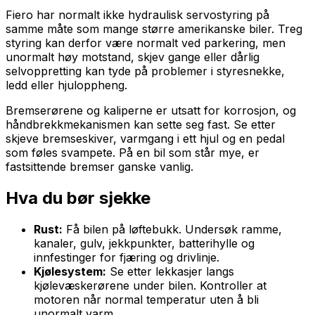
Fiero har normalt ikke hydraulisk servostyring på
samme måte som mange større amerikanske biler. Treg
styring kan derfor være normalt ved parkering, men
unormalt høy motstand, skjev gange eller dårlig
selvoppretting kan tyde på problemer i styresnekke,
ledd eller hjuloppheng.
Bremserørene og kaliperne er utsatt for korrosjon, og
håndbrekkmekanismen kan sette seg fast. Se etter
skjeve bremseskiver, varmgang i ett hjul og en pedal
som føles svampete. På en bil som står mye, er
fastsittende bremser ganske vanlig.
Hva du bør sjekke
Rust:
Få bilen på løftebukk. Undersøk ramme,
kanaler, gulv, jekkpunkter, batterihylle og
innfestinger for fjæring og drivlinje.
Kjølesystem:
Se etter lekkasjer langs
kjølevæskerørene under bilen. Kontroller at
motoren når normal temperatur uten å bli
unormalt varm.