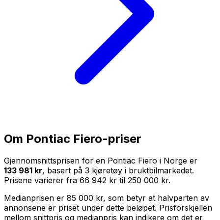
Om
Pontiac Fiero
-priser
Gjennomsnittsprisen for en
Pontiac Fiero
i Norge er
133 981 kr
, basert på
3
kjøretøy i bruktbilmarkedet.
Prisene varierer fra
66 942 kr
til
250 000 kr
.
Medianprisen er
85 000 kr
, som betyr at halvparten av
annonsene er priset under dette beløpet. Prisforskjellen
mellom snittpris og medianpris kan indikere om det er