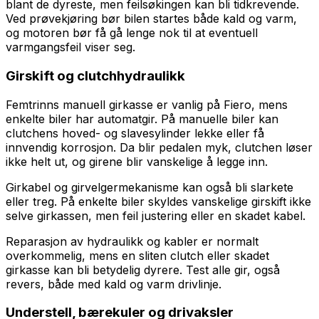
blant de dyreste, men feilsøkingen kan bli tidkrevende.
Ved prøvekjøring bør bilen startes både kald og varm,
og motoren bør få gå lenge nok til at eventuell
varmgangsfeil viser seg.
Girskift og clutchhydraulikk
Femtrinns manuell girkasse er vanlig på Fiero, mens
enkelte biler har automatgir. På manuelle biler kan
clutchens hoved- og slavesylinder lekke eller få
innvendig korrosjon. Da blir pedalen myk, clutchen løser
ikke helt ut, og girene blir vanskelige å legge inn.
Girkabel og girvelgermekanisme kan også bli slarkete
eller treg. På enkelte biler skyldes vanskelige girskift ikke
selve girkassen, men feil justering eller en skadet kabel.
Reparasjon av hydraulikk og kabler er normalt
overkommelig, mens en sliten clutch eller skadet
girkasse kan bli betydelig dyrere. Test alle gir, også
revers, både med kald og varm drivlinje.
Understell, bærekuler og drivaksler