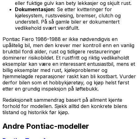
eller fuktige gulv kan bety lekkasjer og skjult rust.
Dokumentasjon:
Se etter kvitteringer for
kjølesystem, rustsveising, bremser, clutch og
understell. På så gamle biler er dokumentert
vedlikehold svært verdifullt.
Pontiac Fiero 1986–1988 er ikke nødvendigvis en
upålitelig bil, men den krever mer kontroll enn en vanlig
bruktbil fordi alder, rust og tidligere restaureringer
dominerer risikobildet. Et rustfritt og riktig vedlikeholdt
eksemplar kan være en interessant entusiastbil, mens et
billig eksemplar med rust, kjøleproblemer og
hjemmelagde reparasjoner raskt kan bli kostbart. Vurder
derfor bilen som et hobbykjøretøy, og kjøp helst først
etter en grundig inspeksjon på løftebukk.
Redaksjonelt sammendrag basert på allment kjente
forhold for modellen. Sjekk alltid den konkrete bilens
tilstand og historikk før kjøp.
Andre
Pontiac
-modeller