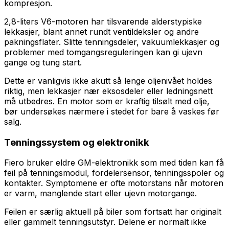
kompresjon.
2,8-liters V6-motoren har tilsvarende alderstypiske
lekkasjer, blant annet rundt ventildeksler og andre
pakningsflater. Slitte tenningsdeler, vakuumlekkasjer og
problemer med tomgangsreguleringen kan gi ujevn
gange og tung start.
Dette er vanligvis ikke akutt så lenge oljenivået holdes
riktig, men lekkasjer nær eksosdeler eller ledningsnett
må utbedres. En motor som er kraftig tilsølt med olje,
bør undersøkes nærmere i stedet for bare å vaskes før
salg.
Tenningssystem og elektronikk
Fiero bruker eldre GM-elektronikk som med tiden kan få
feil på tenningsmodul, fordelersensor, tenningsspoler og
kontakter. Symptomene er ofte motorstans når motoren
er varm, manglende start eller ujevn motorgange.
Feilen er særlig aktuell på biler som fortsatt har originalt
eller gammelt tenningsutstyr. Delene er normalt ikke