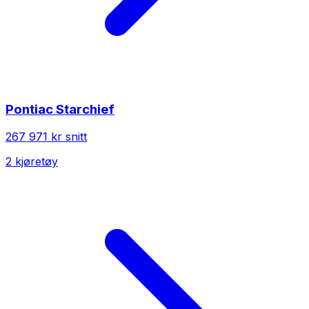
Pontiac
Starchief
267 971 kr
snitt
2
kjøretøy