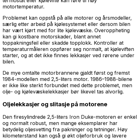
termostat eller kjølevifte kan føre til høy
motortemperatur.
Problemet kan oppstå på alle motorer og årsmodeller,
særlig etter arbeid på kjølesystemet eller dersom bilen
har vært kjørt med for lite kjølevæske. Overoppheting
kan gi kostbare motorskader, blant annet
toppakningsfeil eller skadde topplokk. Kontroller at
temperaturmåleren oppfører seg normalt, at kjøleviften
starter, og at det ikke finnes lekkasjer ved rørene under
bilen.
De mye omtalte motorbrannene gjaldt først og fremst
1984-modellen med 2,5-liters motor. 1986–1988-bilene
er ikke like sterkt forbundet med dette problemet, men
olje- og kjølevæskelekkasjer bør likevel tas alvorlig.
Oljelekkasjer og slitasje på motorene
Den firesylindrede 2,5-liters Iron Duke-motoren er enkel
og normalt robust, men mange eksemplarer har
betydelig oljesvetting fra pakninger og tetninger. Høy
kilometerstand kan også gi økt oljeforbruk og lavere